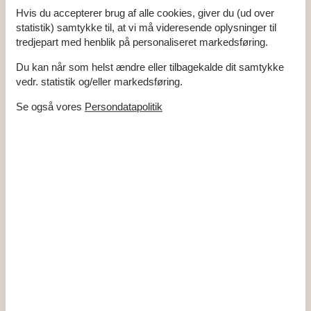
Hvis du accepterer brug af alle cookies, giver du (ud over
statistik) samtykke til, at vi må videresende oplysninger til
tredjepart med henblik på personaliseret markedsføring.
Udlejning af sommerhuse i Gudhjem
Du kan når som helst ændre eller tilbagekalde dit samtykke
vedr. statistik og/eller markedsføring.
En sommerhusferie i Gudhjem inviterer til autentisk hygge og
samvær, hvor I kan nyde hinandens selskab i rolige og
Se også vores
Persondatapolitik
naturskønne omgivelser. Den charmerende by og dens
omkringliggende natur tilbyder en perfekt kulisse for at skabe
mindeværdige øjeblikke sammen, fra solopgang ved kysten til
afslappende aftener efter dagens eventyr.
Om
Dueodde