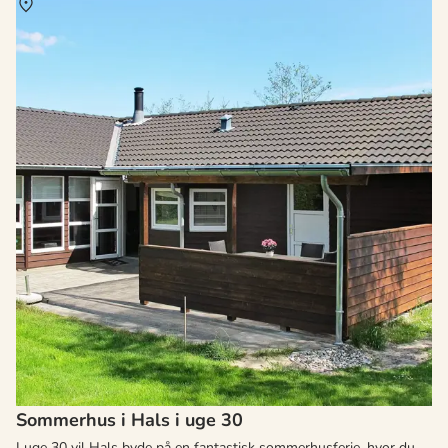
Om
Hals
Sommerhus i Hals i uge 30
I uge 30 vil Hals byde på en fantastisk sommerhusferie, hvor du