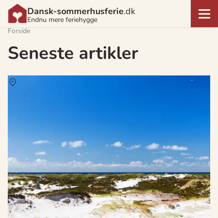
Dansk-sommerhusferie
.dk
Endnu mere feriehygge
Forside
Seneste artikler
Om
Dueodde