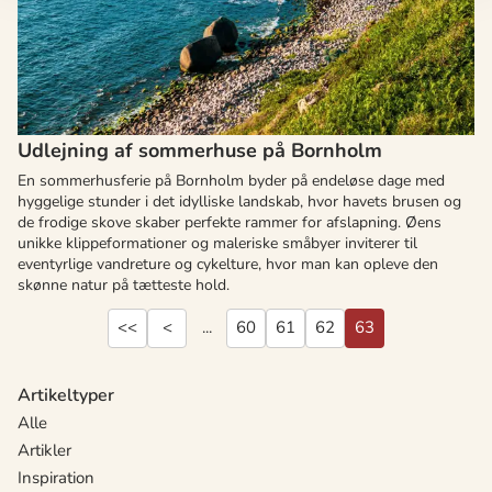
Udlejning af sommerhuse på Bornholm
En sommerhusferie på Bornholm byder på endeløse dage med
hyggelige stunder i det idylliske landskab, hvor havets brusen og
de frodige skove skaber perfekte rammer for afslapning. Øens
unikke klippeformationer og maleriske småbyer inviterer til
eventyrlige vandreture og cykelture, hvor man kan opleve den
skønne natur på tætteste hold.
<<
<
...
60
61
62
63
Artikeltyper
Alle
Artikler
Inspiration