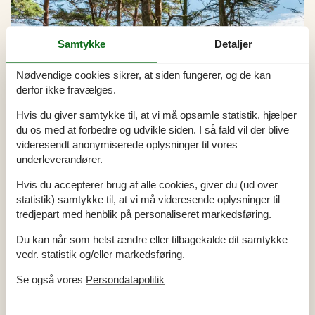
Samtykke
Detaljer
Nødvendige cookies sikrer, at siden fungerer, og de kan
derfor ikke fravælges.
Hvis du giver samtykke til, at vi må opsamle statistik, hjælper
du os med at forbedre og udvikle siden. I så fald vil der blive
videresendt anonymiserede oplysninger til vores
underleverandører.
Hvis du accepterer brug af alle cookies, giver du (ud over
statistik) samtykke til, at vi må videresende oplysninger til
tredjepart med henblik på personaliseret markedsføring.
Du kan når som helst ændre eller tilbagekalde dit samtykke
Udlejning af sommerhuse i Balka
vedr. statistik og/eller markedsføring.
Sommerhusferien i Balka byder på idylliske stunder, hvor man kan
nyde den fredfyldte atmosfære og den betagende natur. Her kan
Se også vores
Persondatapolitik
man slappe af på den skønneste strand, tage på opdagelse i de
maleriske omgivelser og skabe minder for livet med familie og