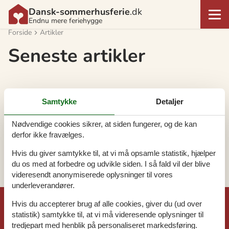
Dansk-sommerhusferie
.dk
Endnu mere feriehygge
Forside
Artikler
Seneste artikler
Artikeltyper
Samtykke
Detaljer
Alle
Nødvendige cookies sikrer, at siden fungerer, og de kan
Blog
derfor ikke fravælges.
Geografier
Hvis du giver samtykke til, at vi må opsamle statistik, hjælper
Alle
du os med at forbedre og udvikle siden. I så fald vil der blive
videresendt anonymiserede oplysninger til vores
underleverandører.
Hvis du accepterer brug af alle cookies, giver du (ud over
©
Dansk-sommerhusferie.dk
statistik) samtykke til, at vi må videresende oplysninger til
tredjepart med henblik på personaliseret markedsføring.