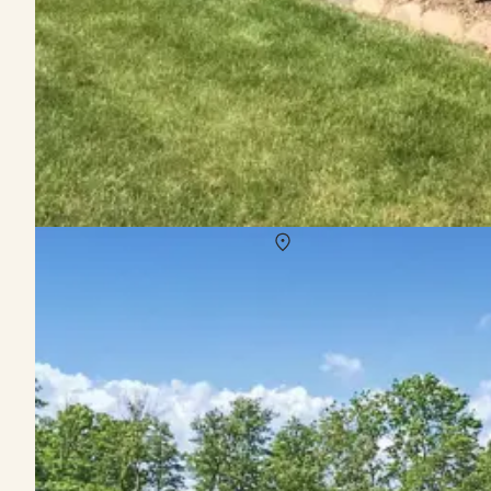
Sommerhus på Als i uge 30
Om
Mommark
I uge 30 kan du nyde en afslappende sommerhusferie på Als, hvor d
vandreture i de frodige skove, og aftenerne byder på hygge i det