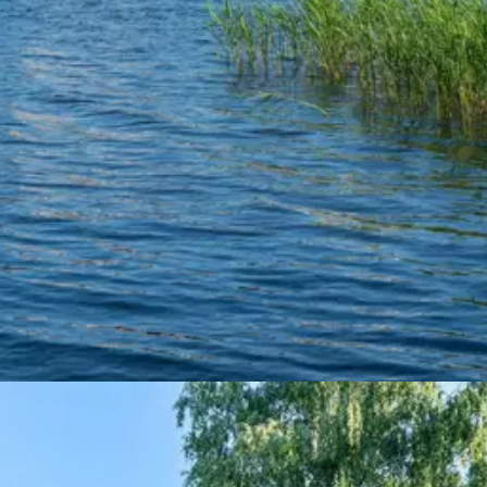
pleve den hyggelige atmosfære og den fantastiske danske natur. Du kan 
 med en hyggelig grillmiddag på terrassen.