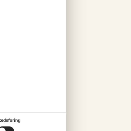
 falder på, kan du nyde roen
edsføring