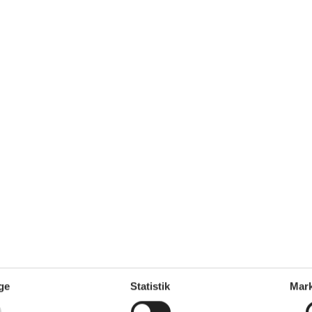
hvor du kan udforske øens frodige natur og smukke strande. Når aftenen
ølgeskvulp.
ge
Statistik
Mark