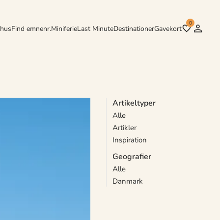
0
rhus
Find emnenr.
Miniferie
Last Minute
Destinationer
Gavekort
Artikeltyper
Alle
r. Fra fuglekvidder ved daggry
Artikler
Inspiration
Geografier
Alle
Danmark