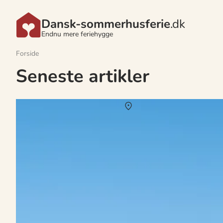
Dansk-sommerhusferie
.dk
Endnu mere feriehygge
Forside
Seneste artikler
Sommerhus i Silkeborg i uge 30
Om
Silkeborg
Nyd en idyllisk sommerhusferie i Silkeborg i uge 30, hvor du kan 
til solnedgangens spejling i søen, vil du opleve en verden af ro og