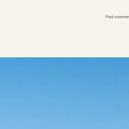
Find somme
slappe af i hyggelige omgivelser og tage på opdagelse i den smukke natu
 skønhed, der er helt unik for Silkeborgs charmerende landskab.