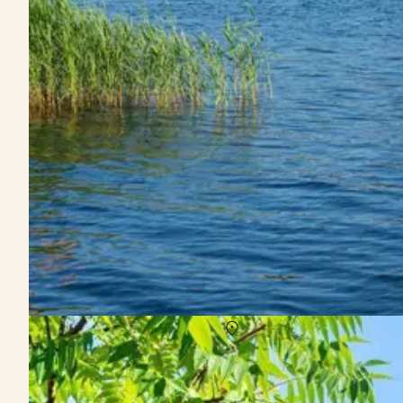
Sommerhus i Gilleleje i uge 30
Om
Gilleleje
I uge 30 kan du nyde en sommerhusferie i Gilleleje, hvor du kan o
bade i det klare vand, udforske de lokale skove og slutte dagen af