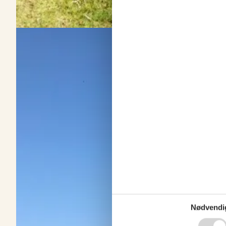
Sommerhus på Fyn i uge 30
Om
Fyn
Sommerhusferie på Fyn i uge 30 er ren idyl, med lange, lyse dage 
og hyggen i sommerhuset, mens du lytter til havets beroligende b
Nødvendi