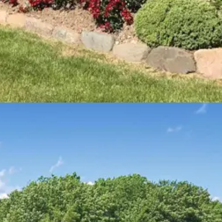
u vil opleve idyllisk hygge og betagende naturoplevelser. Dagene er fyl
 hyggelige sommerhus, imens mørket falder på over den danske sommer.