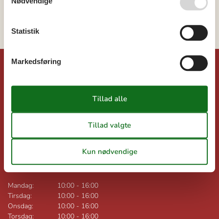
Nødvendige
Bornholm
Dueodde
Statistik
Markedsføring
©
Dansk-sommerhusferie.dk
Feline Holidays A/S
Nygade 8B, 2.th
DK-7400
Herning
Danmark
Momsnr.: DK26347688
Åbningstider uge 32:
Mandag:
10:00
-
16:00
Tirsdag:
10:00
-
16:00
Onsdag:
10:00
-
16:00
Torsdag:
10:00
-
16:00