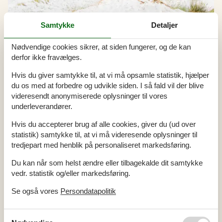
Samtykke
Detaljer
Nødvendige cookies sikrer, at siden fungerer, og de kan
derfor ikke fravælges.
Udlejning af sommerhuse i Dueodde
Hvis du giver samtykke til, at vi må opsamle statistik, hjælper
En sommerhusferie i Dueodde tilbyder idylliske rammer for hygge
du os med at forbedre og udvikle siden. I så fald vil der blive
og samvær, omgivet af nogle af øens smukkeste naturscenerier.
videresendt anonymiserede oplysninger til vores
Her kan I nyde øens mest berømte sandstrand, gå på opdagelse i
underleverandører.
de omkringliggende fyrreskove og lade jer fortrylle af det rolige og
maleriske landskab.
Hvis du accepterer brug af alle cookies, giver du (ud over
statistik) samtykke til, at vi må videresende oplysninger til
tredjepart med henblik på personaliseret markedsføring.
Artikeltyper
Du kan når som helst ændre eller tilbagekalde dit samtykke
Alle
vedr. statistik og/eller markedsføring.
Artikler
Se også vores
Persondatapolitik
Geografier
Alle
Danmark