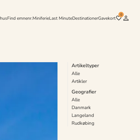
0
rhus
Find emnenr.
Miniferie
Last Minute
Destinationer
Gavekort
Artikeltyper
Alle
en afslappet gåtur langs
Artikler
Geografier
Alle
Danmark
Langeland
Rudkøbing