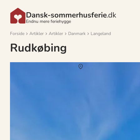
Dansk-sommerhusferie
.dk
Endnu mere feriehygge
Forside
Artikler
Artikler
Danmark
Langeland
Rudkøbing
Udlejning af private sommerhuse i Rudkøbing
Om
Rudkøbing
Sommerhusferien i Rudkøbing er fyldt med hyggelige stunder og skø
stranden, lad roen sænke sig og oplev de skiftende farver i horison