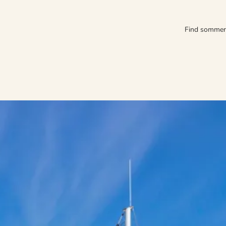
Find somme
nne naturoplevelser, hvor I kan nyde livet i det smukke landskab. Tag 
ten, når solen går ned over det glitrende hav.