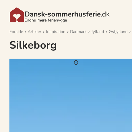
Dansk-sommerhusferie
.dk
Endnu mere feriehygge
Forside
Artikler
Inspiration
Danmark
Jylland
Østjylland
Silkeborg
Sommerhus i Silkeborg i uge 30
Om
Silkeborg
Nyd en idyllisk sommerhusferie i Silkeborg i uge 30, hvor du kan 
til solnedgangens spejling i søen, vil du opleve en verden af ro og