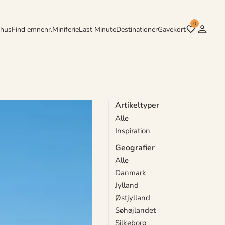
0
rhus
Find emnenr.
Miniferie
Last Minute
Destinationer
Gavekort
Artikeltyper
Alle
r. Fra fuglekvidder ved daggry
Inspiration
Geografier
Alle
Danmark
Jylland
Østjylland
Søhøjlandet
Silkeborg