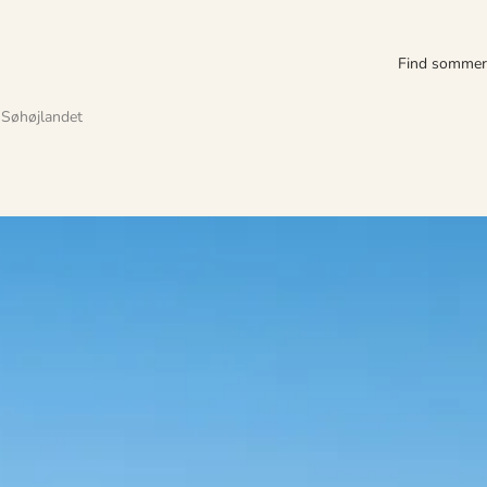
Find somme
Søhøjlandet
slappe af i hyggelige omgivelser og tage på opdagelse i den smukke natu
 skønhed, der er helt unik for Silkeborgs charmerende landskab.