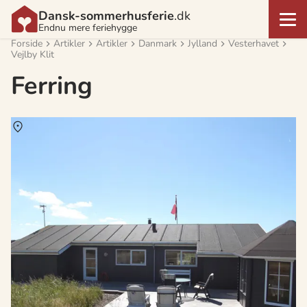
Dansk-sommerhusferie
.dk
Endnu mere feriehygge
Forside
Artikler
Artikler
Danmark
Jylland
Vesterhavet
Vejlby Klit
Ferring
Om
Ferring