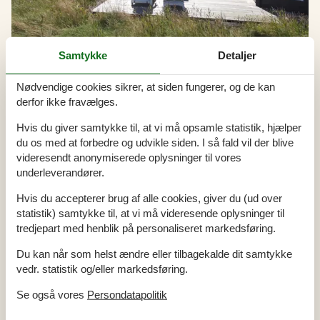
Samtykke
Detaljer
Nødvendige cookies sikrer, at siden fungerer, og de kan
derfor ikke fravælges.
Udlejning af sommerhuse i Ferring
Hvis du giver samtykke til, at vi må opsamle statistik, hjælper
Sommerhusferien i Ferring er fyldt med hyggelige stunder i den
klitomkransede natur, hvor solnedgangen over Vesterhavet tager
du os med at forbedre og udvikle siden. I så fald vil der blive
pusten fra enhver. Her kan I nyde rolige vandreture langs
videresendt anonymiserede oplysninger til vores
stranden, lytte til havets brusen og finde fred i omgivelsernes
underleverandører.
ubeskrivelige skønhed.
Hvis du accepterer brug af alle cookies, giver du (ud over
statistik) samtykke til, at vi må videresende oplysninger til
Artikeltyper
tredjepart med henblik på personaliseret markedsføring.
Alle
Du kan når som helst ændre eller tilbagekalde dit samtykke
Artikler
vedr. statistik og/eller markedsføring.
Geografier
Se også vores
Persondatapolitik
Alle