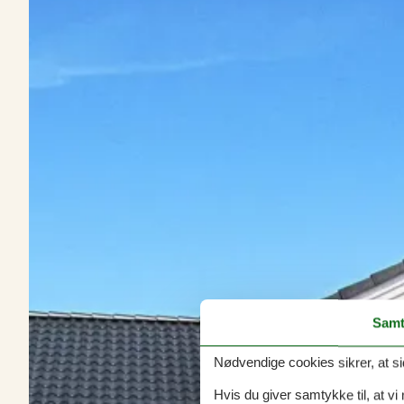
Samt
Nødvendige cookies sikrer, at si
Hvis du giver samtykke til, at vi