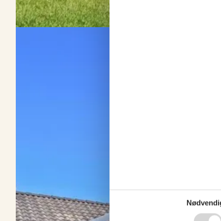
Sommerhus på Djursland i uge 42
Om
Djursland
Nyd en afslappende sommerhusferie på Djursland i uge 42, hvor h
frodige landskaber.
Nødvendi