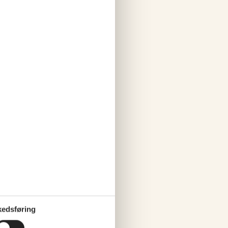
rsskønhed og roen i områdets
edsføring