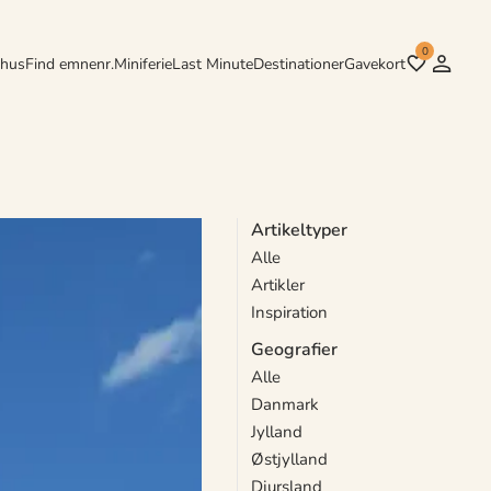
0
rhus
Find emnenr.
Miniferie
Last Minute
Destinationer
Gavekort
Artikeltyper
Alle
Artikler
Inspiration
Geografier
Alle
Danmark
Jylland
Østjylland
Djursland