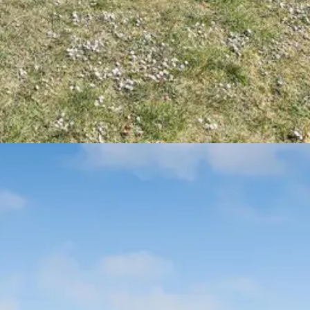
rhusferie på Djursland i uge 29. Udforsk områdets betagende landska