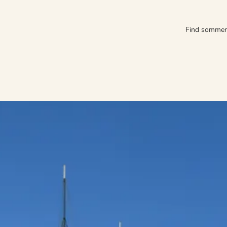
Find somme
g sommerhus
og oplevelser lige i nærheden.