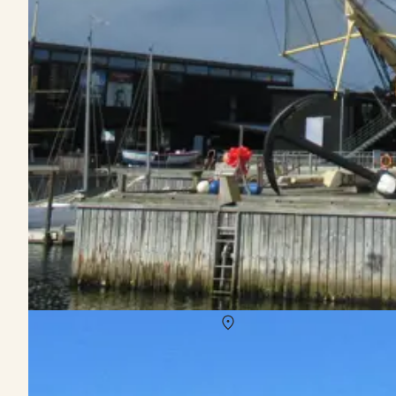
Sommerhus på Djursland i uge 7
Om
Djursland
Nyd en uge fyldt med hygge og uforglemmelige naturoplevelser i 