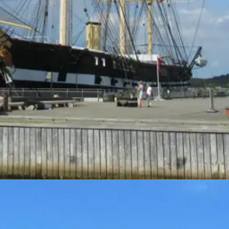
et sommerhus på Djursland. Udforsk de smukke landskaber og skab mind