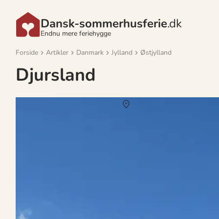
Dansk-sommerhusferie
.dk
Endnu mere feriehygge
Forside
Artikler
Danmark
Jylland
Østjylland
Djursland
Familieferie på Djursland – oplevelser, hygge o
Om
Djursland
Djursland er perfekt til familieferie med sommerhus, strand, natur 