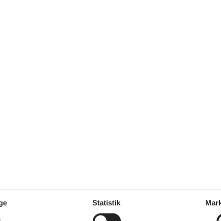
ygge og skønne naturoplevelser venter jer. Oplev den betagende efterå
ge
Statistik
Mark