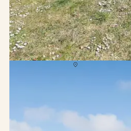
Sommerhus på Djursland i uge 29
Om
Djursland
Oplev hyggelige stunder og skønne naturoplevelser med en somme
familieøjeblikke.