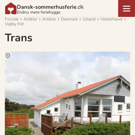
Dansk-sommerhusferie
.dk
Endnu mere feriehygge
Forside
Artikler
Artikler
Danmark
Jylland
Vesterhavet
Vejlby Klit
Trans
Om
Trans