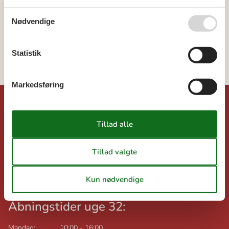
Danmark
Jylland
Nødvendige
Vesterhavet
Vejlby Klit
Statistik
Trans
Markedsføring
©
Dansk-sommerhusferie.dk
Feline Holidays A/S
Nygade 8B, 2.th
DK-7400
Herning
Danmark
Momsnr.: DK26347688
Åbningstider uge 32:
Mandag:
10:00
-
16:00