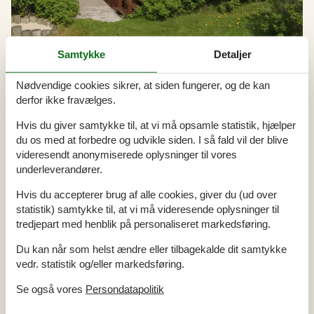
Samtykke
Detaljer
Nødvendige cookies sikrer, at siden fungerer, og de kan
derfor ikke fravælges.
Udlejning af sommerhuse i Trans
Hvis du giver samtykke til, at vi må opsamle statistik, hjælper
En sommerhusferie i Trans byder på idylliske stunder, hvor I kan
nyde morgenduggen over de åbne landskaber og lytte til havets
du os med at forbedre og udvikle siden. I så fald vil der blive
rolige bølger. Her kan I vandre langs kysten eller udforske de
videresendt anonymiserede oplysninger til vores
lokale hedeområder, der tilbyder en pause fra hverdagens travlhed
underleverandører.
og genopfrisker sjælen med frisk luft og naturskønne udsigter.
Hvis du accepterer brug af alle cookies, giver du (ud over
statistik) samtykke til, at vi må videresende oplysninger til
Artikeltyper
tredjepart med henblik på personaliseret markedsføring.
Alle
Du kan når som helst ændre eller tilbagekalde dit samtykke
Artikler
vedr. statistik og/eller markedsføring.
Geografier
Se også vores
Persondatapolitik
Alle