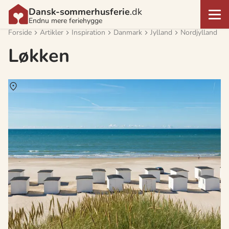
Dansk-sommerhusferie
.dk
Endnu mere feriehygge
Forside
Artikler
Inspiration
Danmark
Jylland
Nordjylland
Løkken
Om
Løkken