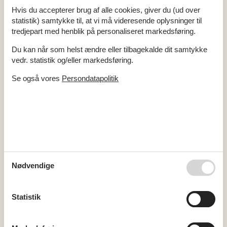
Hvis du accepterer brug af alle cookies, giver du (ud over
statistik) samtykke til, at vi må videresende oplysninger til
tredjepart med henblik på personaliseret markedsføring.
Du kan når som helst ændre eller tilbagekalde dit samtykke
vedr. statistik og/eller markedsføring.
Se også vores
Persondatapolitik
Sommerhus i Løkken i uge 33
I uge 33 byder Løkken på hyggelige sommerhusferier omgivet af
storslået natur. Nyd samværet og de fredfyldte omgivelser ved
havet.
Nødvendige
Artikeltyper
Statistik
Alle
Inspiration