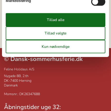
Markedsføring
Geografier
Alle
Danmark
Jylland
Nordjylland
Løkken
©
Dansk-sommerhusferie.dk
Feline Holidays A/S
Nygade 8B, 2.th
DK-7400
Herning
Danmark
Momsnr.: DK26347688
Åbningstider uge 32: