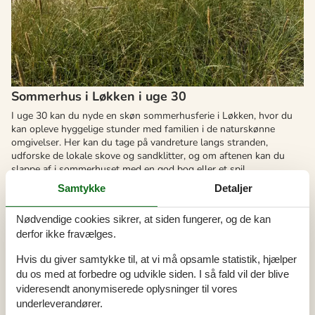
Sommerhus i Løkken i uge 30
I uge 30 kan du nyde en skøn sommerhusferie i Løkken, hvor du
kan opleve hyggelige stunder med familien i de naturskønne
omgivelser. Her kan du tage på vandreture langs stranden,
udforske de lokale skove og sandklitter, og om aftenen kan du
slappe af i sommerhuset med en god bog eller et spil.
Samtykke
Detaljer
Om
Løkken
Nødvendige cookies sikrer, at siden fungerer, og de kan
derfor ikke fravælges.
Hvis du giver samtykke til, at vi må opsamle statistik, hjælper
du os med at forbedre og udvikle siden. I så fald vil der blive
videresendt anonymiserede oplysninger til vores
underleverandører.