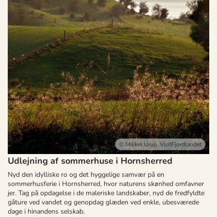
© Mikkel Urup, VisitFjordlandet
Udlejning af sommerhuse i Hornsherred
Nyd den idylliske ro og det hyggelige samvær på en
sommerhusferie i Hornsherred, hvor naturens skønhed omfavner
jer. Tag på opdagelse i de maleriske landskaber, nyd de fredfyldte
gåture ved vandet og genopdag glæden ved enkle, ubesværede
dage i hinandens selskab.