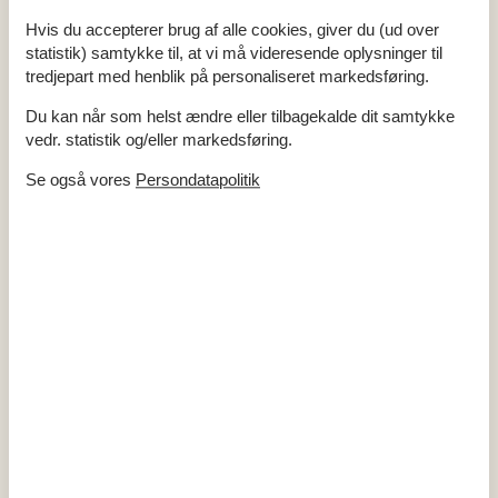
Hvis du accepterer brug af alle cookies, giver du (ud over
statistik) samtykke til, at vi må videresende oplysninger til
tredjepart med henblik på personaliseret markedsføring.
Du kan når som helst ændre eller tilbagekalde dit samtykke
Udlejning af sommerhuse i Skaverup
vedr. statistik og/eller markedsføring.
En sommerhusferie i Skaverup er en invitation til afslapning og
Se også vores
Persondatapolitik
nærvær, hvor I sammen kan nyde den rolige atmosfære og de
smukke, naturskønne omgivelser. Her kan I gå på opdagelse i de
frodige skove og langs fjorden, hvor hvert et skridt afslører nye,
betagende udsigter og skaber rammen om jeres fælles minder.
Om
Skælskør