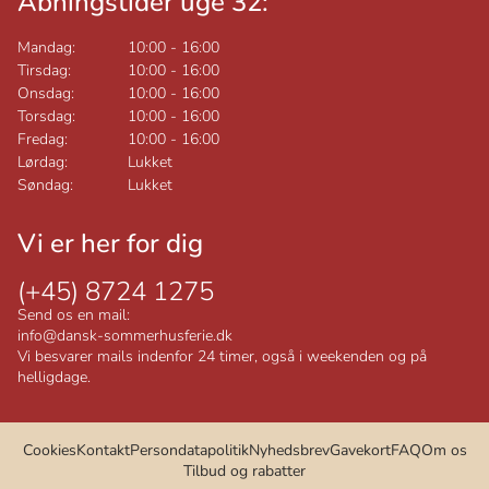
Åbningstider uge 32:
Mandag:
10:00
-
16:00
Tirsdag:
10:00
-
16:00
Onsdag:
10:00
-
16:00
Torsdag:
10:00
-
16:00
Fredag:
10:00
-
16:00
Lørdag:
Lukket
Søndag:
Lukket
Vi er her for dig
(+45) 8724 1275
Send os en mail:
info@dansk-sommerhusferie.dk
Vi besvarer mails indenfor 24 timer, også i weekenden og på
helligdage.
Cookies
Kontakt
Persondatapolitik
Nyhedsbrev
Gavekort
FAQ
Om os
Tilbud og rabatter