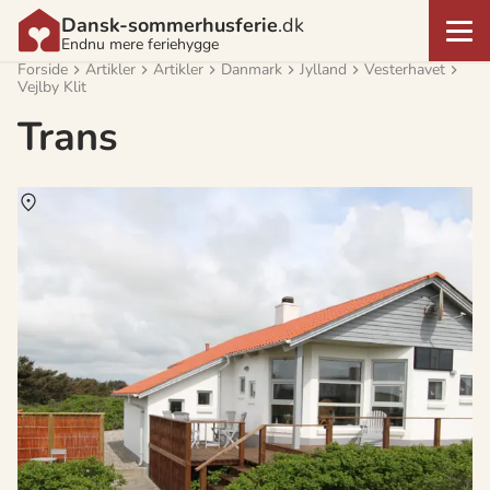
Dansk-sommerhusferie
.dk
Endnu mere feriehygge
Forside
Artikler
Artikler
Danmark
Jylland
Vesterhavet
Vejlby Klit
Trans
Om
Trans