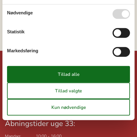
Danmark
Jylland
Nødvendige
Vesterhavet
Vejlby Klit
Statistik
Trans
Markedsføring
©
Dansk-sommerhusferie.dk
Feline Holidays A/S
Nygade 8B, 2.th
DK-7400
Herning
Danmark
Momsnr.: DK26347688
Åbningstider uge 33:
Mandag:
10:00
-
16:00