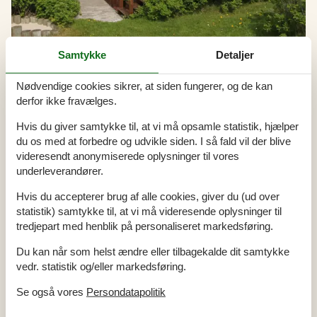
Samtykke
Detaljer
Nødvendige cookies sikrer, at siden fungerer, og de kan
derfor ikke fravælges.
Udlejning af sommerhuse i Trans
Hvis du giver samtykke til, at vi må opsamle statistik, hjælper
En sommerhusferie i Trans byder på idylliske stunder, hvor I kan
nyde morgenduggen over de åbne landskaber og lytte til havets
du os med at forbedre og udvikle siden. I så fald vil der blive
rolige bølger. Her kan I vandre langs kysten eller udforske de
videresendt anonymiserede oplysninger til vores
lokale hedeområder, der tilbyder en pause fra hverdagens travlhed
underleverandører.
og genopfrisker sjælen med frisk luft og naturskønne udsigter.
Hvis du accepterer brug af alle cookies, giver du (ud over
statistik) samtykke til, at vi må videresende oplysninger til
Artikeltyper
tredjepart med henblik på personaliseret markedsføring.
Alle
Du kan når som helst ændre eller tilbagekalde dit samtykke
Artikler
vedr. statistik og/eller markedsføring.
Geografier
Se også vores
Persondatapolitik
Alle