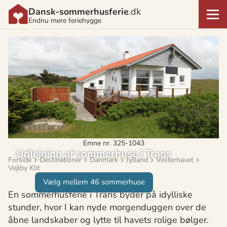
Dansk-sommerhusferie
.dk
Endnu mere feriehygge
Emne nr. 325-1043
Udlejning af sommerhuse i Trans
Forside
Destinationer
Danmark
Jylland
Vesterhavet
Vejlby Klit
Vælg mellem 46 sommerhuse
En sommerhusferie i Trans byder på idylliske
stunder, hvor I kan nyde morgenduggen over de
åbne landskaber og lytte til havets rolige bølger.