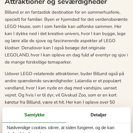
Attraktioner og seværdigheder
Billund er en fantastisk destination for en sommerhusferie,
specielt for familier. Byen er hjemsted for det verdensberømte
LEGO House, som I som familie kan udforske sammen. Her
kan I dykke ned i det kreative univers, hvor I kan bygge, lege
og lære alle de sjove og fascinerende aspekter af LEGO
klodser. Derudover kan I også besøge det originale
LEGOLAND, hvor I kan opleve en dag fuld af eventyr og sjov i
de mange forskellige temaparker.
Udover LEGO-relaterede attraktioner, byder Billund også på
andre spændende seværdigheder. Lalandia er et populært
vandland, hvor I kan nyde en dag med vandsjov, uanset
vejret. Og hvis I er til dyr, vil Givskud Zoo, som er en kort
køretur fra Billund, være et hit. Her kan I opleve over 50
forskellige dyrearter fra hele verden, og børnene vil elske at
Samtykke
Detaljer
se løver, giraffer og elefanter på tæt hold.
Efter en dag fuld af oplevelser, kan I slappe af ved jeres
Nødvendige cookies sikrer, at siden fungerer, og de kan