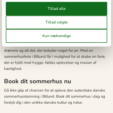
bånd som familie.
Til sidst er det vigtigt at huske, at en sommerhusferie i Billund
også handler om at slappe af og nyde roen. Tag jer tid til at
gå lange ture i naturen, kigge på stjernerne om aftenen og
nyde solnedgangen. Lav en skattejagt i skoven eller en picnic
ved søen. Disse stille stunder sammen er utrolig vigtige for at
styrke jeres relationer og give jer tid til at tale om livet,
drømme og alt det, der betyder noget for jer. Med en
sommerhusferie i Billund får I mulighed for at skabe en ferie,
der er fyldt med hygge, fælles oplevelser og masser af
kærlighed.
Book dit sommerhus nu
Gå ikke glip af chancen for at opleve den autentiske danske
sommerhusstemning i Billund. Book dit sommerhus i dag og
fordyb dig i den unikke danske kultur og natur.