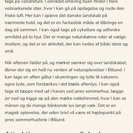
tage på vandreture. I området omkring byen finder I flere
velmarkerede stier, hvor I kan gå på opdagelse og nyde den
friske luft. Her kan I opleve det danske landskab på
nærmeste hold, og det er en fantastisk måde at tilbringe en
dag på sammen. I kan også tage på cykelture og udforske
området på to hjul. Der er mange naturskønne ruter at vælge
imellem, og det er en aktivitet, der kan nydes af både store og
små.
Når aftenen falder på, og mørket sænker sig over landskabet,
åbner der sig en helt ny verden af naturoplevelser i Billund. I
kan tage en aften gåtur i skumringen og lytte til naturens
egne lyde, som forstærkes i det bløde aftenlys. I kan også
tage et tæppe med ud i haven ved jeres sommerhus, lægge
jer ned og kigge op på den mørke nattehimmel, hvor I kan se
månen og de mange blinkende lys langt væk. Det er en
magisk oplevelse, der uden tvivl vil være et højdepunkt på
jeres sommerhusferie i Billund.