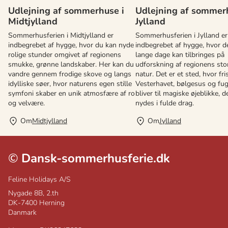
Udlejning af sommerhuse i
Udlejning af sommer
Midtjylland
Jylland
Sommerhusferien i Midtjylland er
Sommerhusferien i Jylland er
indbegrebet af hygge, hvor du kan nyde
indbegrebet af hygge, hvor de
rolige stunder omgivet af regionens
lange dage kan tilbringes på
smukke, grønne landskaber. Her kan du
udforskning af regionens sto
vandre gennem frodige skove og langs
natur. Det er et sted, hvor fris
idylliske søer, hvor naturens egen stille
Vesterhavet, bølgesus og fu
symfoni skaber en unik atmosfære af ro
bliver til magiske øjeblikke, d
og velvære.
nydes i fulde drag.
Om
Midtjylland
Om
Jylland
©
Dansk-sommerhusferie.dk
Feline Holidays A/S
Nygade 8B, 2.th
DK-7400
Herning
Danmark