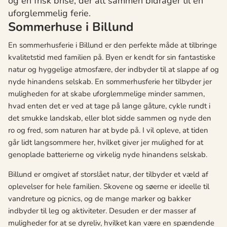
og en frisk brise, der alt sammen bidrager til en
uforglemmelig ferie.
Sommerhuse i Billund
En sommerhusferie i Billund er den perfekte måde at tilbringe
kvalitetstid med familien på. Byen er kendt for sin fantastiske
natur og hyggelige atmosfære, der indbyder til at slappe af og
nyde hinandens selskab. En sommerhusferie her tilbyder jer
muligheden for at skabe uforglemmelige minder sammen,
hvad enten det er ved at tage på lange gåture, cykle rundt i
det smukke landskab, eller blot sidde sammen og nyde den
ro og fred, som naturen har at byde på. I vil opleve, at tiden
går lidt langsommere her, hvilket giver jer mulighed for at
genoplade batterierne og virkelig nyde hinandens selskab.
Billund er omgivet af storslået natur, der tilbyder et væld af
oplevelser for hele familien. Skovene og søerne er ideelle til
vandreture og picnics, og de mange marker og bakker
indbyder til leg og aktiviteter. Desuden er der masser af
muligheder for at se dyreliv, hvilket kan være en spændende