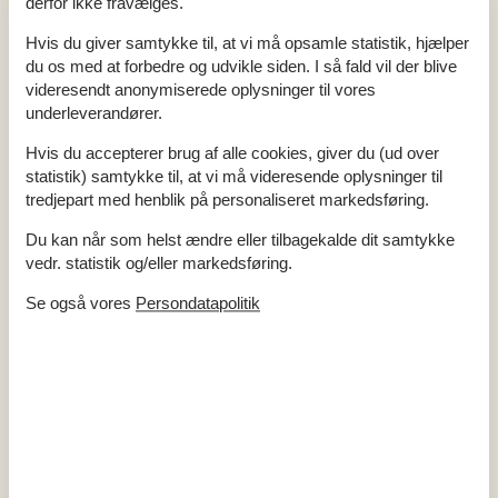
derfor ikke fravælges.
sommerhus. Her kan I nyde roen og hinandens selskab, mens
I laver mad og spiller spil sammen. Hvis vejret tillader det, kan
Hvis du giver samtykke til, at vi må opsamle statistik, hjælper
I også bruge tid på at udforske de omkringliggende
du os med at forbedre og udvikle siden. I så fald vil der blive
naturområder, hvor I kan nyde en picnic eller bruge en
videresendt anonymiserede oplysninger til vores
eftermiddag på bygning af sandslotte. Alt i alt, er Billund en
underleverandører.
fantastisk destination for en sommerhusferie for familier, der
Hvis du accepterer brug af alle cookies, giver du (ud over
søger en blanding af sjov, eventyr og afslapning.
statistik) samtykke til, at vi må videresende oplysninger til
tredjepart med henblik på personaliseret markedsføring.
Her er et udvalg af de spændende oplevelser, der venter jer:
Du kan når som helst ændre eller tilbagekalde dit samtykke
Legoland Billund: Dette er en af de mest kendte
vedr. statistik og/eller markedsføring.
seværdigheder i Billund, som giver et indblik i en verden
Se også vores
Persondatapolitik
bygget af Lego klodser. Her kan I opleve både forlystelser,
shows og udstillinger.
Lalandia Billund: Dette er en stor feriecenter, der blandt
andet indeholder et vandland og en skøjtehal. Det giver et
indblik i en verden af sjov og aktiviteter for hele familien.
Billund Lufthavn: Dette er den næststørste lufthavn i
Danmark, og den er kendt for sin arkitektur og sin effektive
service. Det giver et indblik i moderne luftfart.