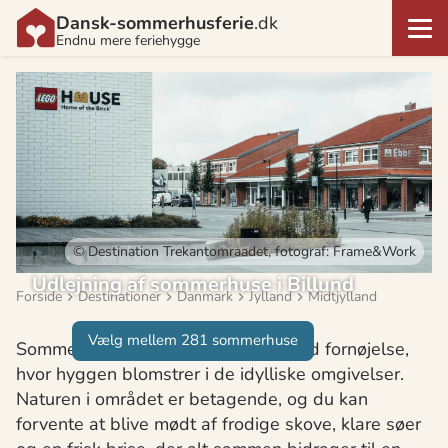
Dansk-sommerhusferie
.dk
Endnu mere feriehygge
© Destination Trekantomraadet, fotograf: Frame&Work
Udlejning af sommerhuse i Billund
Forside
Destinationer
Danmark
Jylland
Midtjylland
Vælg mellem 281 sommerhuse
Sommerhusferien i Billund er en sand fornøjelse,
hvor hyggen blomstrer i de idylliske omgivelser.
Naturen i området er betagende, og du kan
forvente at blive mødt af frodige skove, klare søer