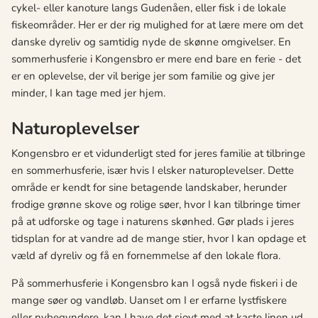
cykel- eller kanoture langs Gudenåen, eller fisk i de lokale
fiskeområder. Her er der rig mulighed for at lære mere om det
danske dyreliv og samtidig nyde de skønne omgivelser. En
sommerhusferie i Kongensbro er mere end bare en ferie - det
er en oplevelse, der vil berige jer som familie og give jer
minder, I kan tage med jer hjem.
Naturoplevelser
Kongensbro er et vidunderligt sted for jeres familie at tilbringe
en sommerhusferie, især hvis I elsker naturoplevelser. Dette
område er kendt for sine betagende landskaber, herunder
frodige grønne skove og rolige søer, hvor I kan tilbringe timer
på at udforske og tage i naturens skønhed. Gør plads i jeres
tidsplan for at vandre ad de mange stier, hvor I kan opdage et
væld af dyreliv og få en fornemmelse af den lokale flora.
På sommerhusferie i Kongensbro kan I også nyde fiskeri i de
mange søer og vandløb. Uanset om I er erfarne lystfiskere
eller nybegyndere, kan I have det sjovt med at kaste linen ud