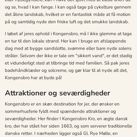
og se, hvad I kan fange. I kan også tage på cykelture gennem
det åbne landskab, hvilket er en fantastisk måde at få motion
på og samtidig nyde den friske luft og det smukke landskab.
I løbet af jeres ophold i Kongensbro, må I ikke glemme at tage
en tur til den lokale strand. Her kan I bruge en afslappende
dag med at bygge sandslotte, svømme eller bare nyde solens
stråler. Selvom der ikke er tale om "sikkert vand", er det stadig
et vidunderligt sted at tilbringe tid med familien. Så pak jeres
badehåndklæder og solcreme, og gør klar til at nyde alt det,
Kongensbro har at byde på!
Attraktioner og seværdigheder
Kongensbro er en skøn destination for jer, der ønsker en
sommerhusferie fyldt med spændende attraktioner og
seværdigheder. Her finder I Kongensbro Kro, en ægte dansk
kro, der har stået her siden 1663, og som serverer traditionelle
danske retter. I nærheden ligger også Gl. Rye Mølle, en