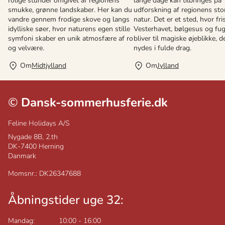
rolige stunder omgivet af regionens
lange dage kan tilbringes på
smukke, grønne landskaber. Her kan du
udforskning af regionens sto
vandre gennem frodige skove og langs
natur. Det er et sted, hvor fris
idylliske søer, hvor naturens egen stille
Vesterhavet, bølgesus og fu
symfoni skaber en unik atmosfære af ro
bliver til magiske øjeblikke, d
og velvære.
nydes i fulde drag.
Om
Midtjylland
Om
Jylland
©
Dansk-sommerhusferie.dk
Feline Holidays A/S
Nygade 8B, 2.th
DK-7400
Herning
Danmark
Momsnr.: DK26347688
Åbningstider uge 32:
Mandag:
10:00
-
16:00