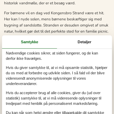
historisk vandmølle, der er et besøg værd.
For børnene vil en dag ved Kongensbro Strand være et hit.
Her kan I nyde solen, mens børnene beskæftiger sig med
bygning af sandslotte. Stranden er desuden omgivet af smuk
natur, hvilket gør det til det perfekte sted for en familie picnic.
Der er også flere naturstier i området, ideelle til en hyggelig
Samtykke
Detaljer
gåtur med hele familien.
Nødvendige cookies sikrer, at siden fungerer, og de kan
Hvis I er interesseret i historie, skal I besøge Silkeborg
derfor ikke fravælges.
Museum, der ligger en kort køretur fra Kongensbro. Museet
har en bred vifte af udstillinger, der dækker områdets historie.
Hvis du giver samtykke til, at vi må opsamle statistik, hjælper
I kan også tage en tur til Himmelbjerget, en af Danmarks
du os med at forbedre og udvikle siden. I så fald vil der blive
højeste punkter, hvor I kan nyde en fantastisk udsigt over
videresendt anonymiserede oplysninger til vores
underleverandører.
landskabet. Kongensbro er virkelig en destination, der byder
på noget for enhver smag.
Hvis du accepterer brug af alle cookies, giver du (ud over
statistik) samtykke til, at vi må videresende oplysninger til
Her er et udvalg af de spændende oplevelser, der venter jer:
tredjepart med henblik på personaliseret markedsføring.
Gudenåen: Danmarks længste flod, Gudenåen, løber
Du kan når som helst ændre eller tilbagekalde dit samtykke