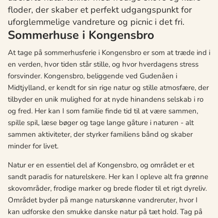
floder, der skaber et perfekt udgangspunkt for
uforglemmelige vandreture og picnic i det fri.
Sommerhuse i Kongensbro
At tage på sommerhusferie i Kongensbro er som at træde ind i
en verden, hvor tiden står stille, og hvor hverdagens stress
forsvinder. Kongensbro, beliggende ved Gudenåen i
Midtjylland, er kendt for sin rige natur og stille atmosfære, der
tilbyder en unik mulighed for at nyde hinandens selskab i ro
og fred. Her kan I som familie finde tid til at være sammen,
spille spil, læse bøger og tage lange gåture i naturen - alt
sammen aktiviteter, der styrker familiens bånd og skaber
minder for livet.
Natur er en essentiel del af Kongensbro, og området er et
sandt paradis for naturelskere. Her kan I opleve alt fra grønne
skovområder, frodige marker og brede floder til et rigt dyreliv.
Området byder på mange naturskønne vandreruter, hvor I
kan udforske den smukke danske natur på tæt hold. Tag på