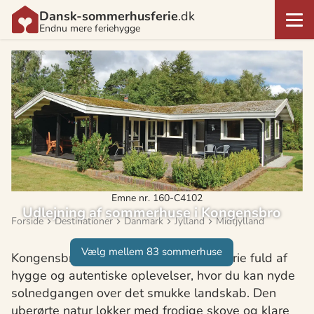
Dansk-sommerhusferie
.dk
Endnu mere feriehygge
Emne nr. 160-C4102
Udlejning af sommerhuse i Kongensbro
Forside
Destinationer
Danmark
Jylland
Midtjylland
Vælg mellem 83 sommerhuse
Kongensbro byder på en sommerhusferie fuld af
hygge og autentiske oplevelser, hvor du kan nyde
solnedgangen over det smukke landskab. Den
uberørte natur lokker med frodige skove og klare