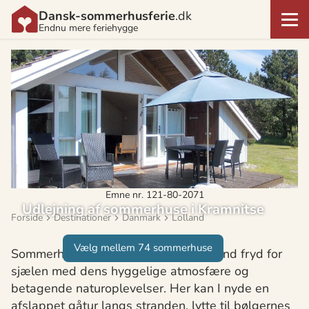
Dansk-sommerhusferie
.dk
Endnu mere feriehygge
Emne nr. 121-80-2071
Udlejning af sommerhuse i Kramnitse
Forside
Destinationer
Danmark
Lolland
Vælg mellem 74 sommerhuse
Sommerhusferien i Kramnitse er en sand fryd for
sjælen med dens hyggelige atmosfære og
betagende naturoplevelser. Her kan I nyde en
afslappet gåtur langs stranden, lytte til bølgernes