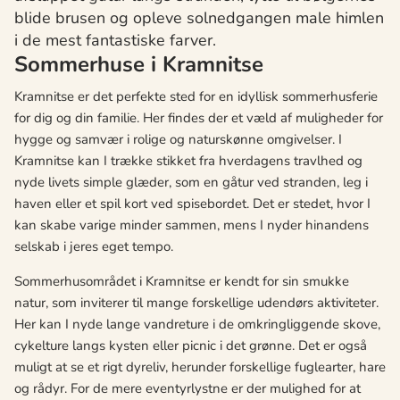
blide brusen og opleve solnedgangen male himlen
i de mest fantastiske farver.
Sommerhuse i Kramnitse
Kramnitse er det perfekte sted for en idyllisk sommerhusferie
for dig og din familie. Her findes der et væld af muligheder for
hygge og samvær i rolige og naturskønne omgivelser. I
Kramnitse kan I trække stikket fra hverdagens travlhed og
nyde livets simple glæder, som en gåtur ved stranden, leg i
haven eller et spil kort ved spisebordet. Det er stedet, hvor I
kan skabe varige minder sammen, mens I nyder hinandens
selskab i jeres eget tempo.
Sommerhusområdet i Kramnitse er kendt for sin smukke
natur, som inviterer til mange forskellige udendørs aktiviteter.
Her kan I nyde lange vandreture i de omkringliggende skove,
cykelture langs kysten eller picnic i det grønne. Det er også
muligt at se et rigt dyreliv, herunder forskellige fuglearter, hare
og rådyr. For de mere eventyrlystne er der mulighed for at