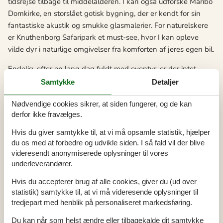
tidsrejse tilbage til middelalderen. I kan også udforske Maribo
Domkirke, en storslået gotisk bygning, der er kendt for sin
fantastiske akustik og smukke glasmalerier. For naturelskere
er Knuthenborg Safaripark et must-see, hvor I kan opleve
vilde dyr i naturlige omgivelser fra komforten af jeres egen bil.
Endelig, efter en lang dag fyldt med eventyr, er der intet
bedre end at vende tilbage til jeres hyggelige sommerhus i
Samtykke
Detaljer
Kramnitse. Her kan I lave et velsmagende måltid i
Nødvendige cookies sikrer, at siden fungerer, og de kan
sommerhusets køkken, slappe af med en god bog i den
derfor ikke fravælges.
komfortable stue, eller nyde den friske havluft fra terrassen.
Med dens unikke blanding af naturskønne landskaber,
Hvis du giver samtykke til, at vi må opsamle statistik, hjælper
spændende attraktioner og hjemlig komfort, er Kramnitse det
du os med at forbedre og udvikle siden. I så fald vil der blive
perfekte sted for jeres næste familieferie.
videresendt anonymiserede oplysninger til vores
underleverandører.
Her er et udvalg af de spændende oplevelser, der venter jer:
Hvis du accepterer brug af alle cookies, giver du (ud over
Knuthenborg Safaripark: Denne safaripark ligger kun en
statistik) samtykke til, at vi må videresende oplysninger til
tredjepart med henblik på personaliseret markedsføring.
halv times køretur fra Kramnitse. Her møder I vilde
dyrearter fra hele verden, og I kan tage jeres egen bil
Du kan når som helst ændre eller tilbagekalde dit samtykke