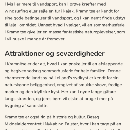
Hvis I er mere til vandsport, kan I prøve kræfter med
windsurfing eller sejle en tur i kajak. Kramnitse er kendt for
sine gode betingelser til vandsport, og I kan nemt finde udstyr
til leje i området. Uanset hvad I vælger, vil en sommerhusferie
i Kramnitse give jer en masse fantastiske naturoplevelser, som
I vil huske i mange år fremover.
Attraktioner og seværdigheder
I Kramnitse er der alt, hvad I kan ønske jer til en afslappende
og begivenhedsrig sommerhusferie for hele familien. Denne
charmerende landsby på Lolland's sydkyst er kendt for sin
naturskønne beliggenhed, omgivet af smukke skove, frodige
marker og den idylliske kyst. Her kan I nyde lange gåture
langs stranden, og jeres børn vil elske at bruge timer på
bygning af sandslotte.
Kramnitse er også rig på historie og kultur. Besøg
Middelaldercentret i Nykøbing Falster, hvor I kan tage på en