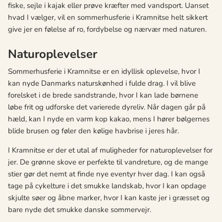
fiske, sejle i kajak eller prøve kræfter med vandsport. Uanset
hvad I vælger, vil en sommerhusferie i Kramnitse helt sikkert
give jer en følelse af ro, fordybelse og nærvær med naturen.
Naturoplevelser
Sommerhusferie i Kramnitse er en idyllisk oplevelse, hvor I
kan nyde Danmarks naturskønhed i fulde drag. I vil blive
forelsket i de brede sandstrande, hvor I kan lade børnene
løbe frit og udforske det varierede dyreliv. Når dagen går på
hæld, kan I nyde en varm kop kakao, mens I hører bølgernes
blide brusen og føler den kølige havbrise i jeres hår.
I Kramnitse er der et utal af muligheder for naturoplevelser for
jer. De grønne skove er perfekte til vandreture, og de mange
stier gør det nemt at finde nye eventyr hver dag. I kan også
tage på cykelture i det smukke landskab, hvor I kan opdage
skjulte søer og åbne marker, hvor I kan kaste jer i græsset og
bare nyde det smukke danske sommervejr.