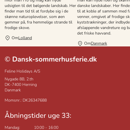
hvor man i ro og mag kan nyde
man kan nyde roen og skønh
udsigten til det bølgende landskab. Her
danske landskaber. Her finde
finder man tid til at fordybe sig i de
til at koble af sammen med f
skønne naturoplevelser, som øen
venner, omgivet af frodige s
gemmer på, fra hemmelige strande til
kyststrækninger, der indbyder
frodige skove.
afslappende vandreture og b
det friske havvand.
Om
Lolland
Om
Danmark
©
Dansk-sommerhusferie.dk
Feline Holidays A/S
Nygade 8B, 2.th
DK-7400
Herning
Danmark
Momsnr.: DK26347688
Åbningstider uge 33:
Mandag:
10:00
-
16:00