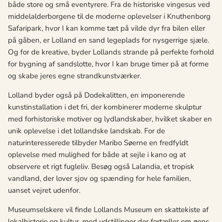
både store og små eventyrere. Fra de historiske vingesus ved
middelalderborgene til de moderne oplevelser i Knuthenborg
Safaripark, hvor I kan komme tæt på vilde dyr fra bilen eller
på gåben, er Lolland en sand legeplads for nysgerrige sjæle.
Og for de kreative, byder Lollands strande på perfekte forhold
for bygning af sandslotte, hvor I kan bruge timer på at forme
og skabe jeres egne strandkunstværker.
Lolland byder også på Dodekalitten, en imponerende
kunstinstallation i det fri, der kombinerer moderne skulptur
med forhistoriske motiver og lydlandskaber, hvilket skaber en
unik oplevelse i det lollandske landskab. For de
naturinteresserede tilbyder Maribo Søerne en fredfyldt
oplevelse med mulighed for både at sejle i kano og at
observere et rigt fugleliv. Besøg også Lalandia, et tropisk
vandland, der lover sjov og spænding for hele familien,
uanset vejret udenfor.
Museumselskere vil finde Lollands Museum en skattekiste af
lokalhistorie og kultur, med udstillinger der fortæller om øens