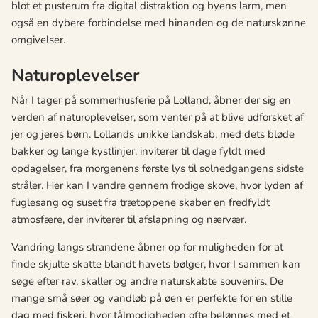
blot et pusterum fra digital distraktion og byens larm, men
også en dybere forbindelse med hinanden og de naturskønne
omgivelser.
Naturoplevelser
Når I tager på sommerhusferie på Lolland, åbner der sig en
verden af naturoplevelser, som venter på at blive udforsket af
jer og jeres børn. Lollands unikke landskab, med dets bløde
bakker og lange kystlinjer, inviterer til dage fyldt med
opdagelser, fra morgenens første lys til solnedgangens sidste
stråler. Her kan I vandre gennem frodige skove, hvor lyden af
fuglesang og suset fra trætoppene skaber en fredfyldt
atmosfære, der inviterer til afslapning og nærvær.
Vandring langs strandene åbner op for muligheden for at
finde skjulte skatte blandt havets bølger, hvor I sammen kan
søge efter rav, skaller og andre naturskabte souvenirs. De
mange små søer og vandløb på øen er perfekte for en stille
dag med fiskeri, hvor tålmodigheden ofte belønnes med et