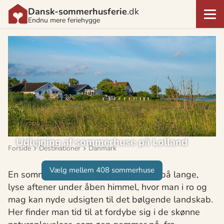
Dansk-sommerhusferie
.dk
Endnu mere feriehygge
Udlejning af sommerhuse på Lolland
Forside
Destinationer
Danmark
Vælg mellem 408 sommerhuse
En sommerhusferie på Lolland byder på lange,
lyse aftener under åben himmel, hvor man i ro og
mag kan nyde udsigten til det bølgende landskab.
Her finder man tid til at fordybe sig i de skønne