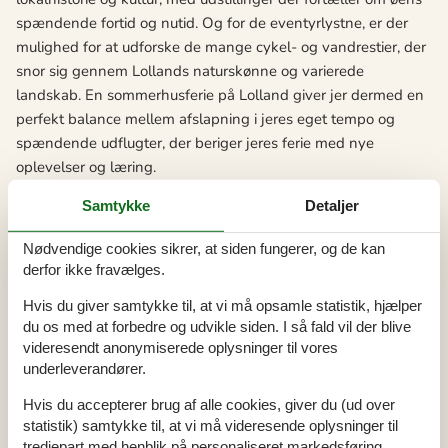
spændende fortid og nutid. Og for de eventyrlystne, er der
mulighed for at udforske de mange cykel- og vandrestier, der
snor sig gennem Lollands naturskønne og varierede
landskab. En sommerhusferie på Lolland giver jer dermed en
perfekt balance mellem afslapning i jeres eget tempo og
spændende udflugter, der beriger jeres ferie med nye
oplevelser og læring.
Her er et udvalg af de spændende oplevelser, der venter på
Samtykke
Detaljer
Lolland:
Nødvendige cookies sikrer, at siden fungerer, og de kan
Knuthenborg Safaripark - Nordens største safaripark, hvor I
derfor ikke fravælges.
kan køre blandt vilde dyr som giraffer, næsehorn og tigre,
Hvis du giver samtykke til, at vi må opsamle statistik, hjælper
direkte fra bilen eller på gåben for en nærmere oplevelse.
du os med at forbedre og udvikle siden. I så fald vil der blive
Dodekalitten - Et kunstprojekt bestående af store
videresendt anonymiserede oplysninger til vores
stenskulpturer og lydinstallationer, der sammen skaber en
underleverandører.
mystisk og meditativ atmosfære, og giver et indblik i en
Hvis du accepterer brug af alle cookies, giver du (ud over
unik kombination af natur, kunst og historie.
statistik) samtykke til, at vi må videresende oplysninger til
Maribo Søerne - Tilbyder bådture og kanooplevelser på de
tredjepart med henblik på personaliseret markedsføring.