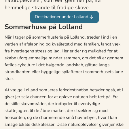
naturoplevelser, som øen gemmer på, fra
hemmelige strande til frodige skove.
Destinationer under Lolland
Sommerhuse på Lolland
Når I tager på sommerhusferie på Lolland, træder I ind i en
verden af afslapning og kvalitetstid med familien, langt væk
fra hverdagens stress og jag. Her er der rig mulighed for at
skabe uforglemmelige minder sammen, om det så er gennem
fælles cykelture i det bølgende landskab, gåture langs
strandkanten eller hyggelige spilaftener i sommerhusets lune
stue.
At vælge Lolland som jeres feriedestination betyder også, at I
giver jer selv chancen for at opleve naturen helt tæt på. Fra
de stille skovområder, der indbyder til eventyrlige
skattejagter, til de åbne marker, der strækker sig mod
horisonten, og de charmerende små havnebyer, hvor I kan
smage lokale delikatesser. Disse naturoplevelser giver jer ikke