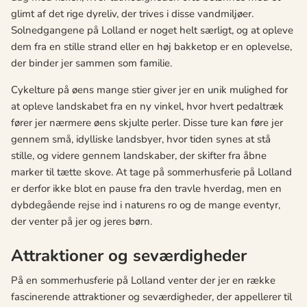
glimt af det rige dyreliv, der trives i disse vandmiljøer.
Solnedgangene på Lolland er noget helt særligt, og at opleve
dem fra en stille strand eller en høj bakketop er en oplevelse,
der binder jer sammen som familie.
Cykelture på øens mange stier giver jer en unik mulighed for
at opleve landskabet fra en ny vinkel, hvor hvert pedaltræk
fører jer nærmere øens skjulte perler. Disse ture kan føre jer
gennem små, idylliske landsbyer, hvor tiden synes at stå
stille, og videre gennem landskaber, der skifter fra åbne
marker til tætte skove. At tage på sommerhusferie på Lolland
er derfor ikke blot en pause fra den travle hverdag, men en
dybdegående rejse ind i naturens ro og de mange eventyr,
der venter på jer og jeres børn.
Attraktioner og seværdigheder
På en sommerhusferie på Lolland venter der jer en række
fascinerende attraktioner og seværdigheder, der appellerer til