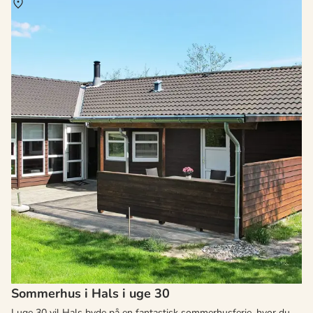
Om
Hals
Sommerhus i Hals i uge 30
I uge 30 vil Hals byde på en fantastisk sommerhusferie, hvor du