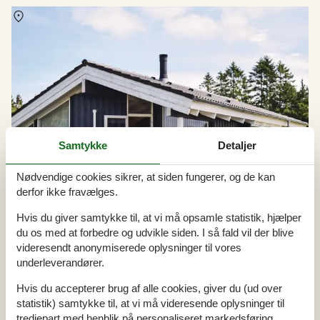
Om
Vesterlund
Samtykke
Detaljer
Nødvendige cookies sikrer, at siden fungerer, og de kan
derfor ikke fravælges.
Hvis du giver samtykke til, at vi må opsamle statistik, hjælper
du os med at forbedre og udvikle siden. I så fald vil der blive
videresendt anonymiserede oplysninger til vores
underleverandører.
Hvis du accepterer brug af alle cookies, giver du (ud over
statistik) samtykke til, at vi må videresende oplysninger til
Sommerhus i Vesterlund i uge 30
tredjepart med henblik på personaliseret markedsføring.