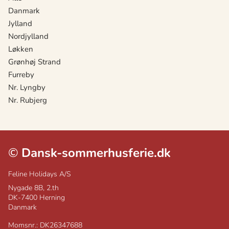
Danmark
Jylland
Nordjylland
Løkken
Grønhøj Strand
Furreby
Nr. Lyngby
Nr. Rubjerg
©
Dansk-sommerhusferie.dk
Feline Holidays A/S
Nygade 8B, 2.th
DK-7400
Herning
Danmark
Momsnr.: DK26347688