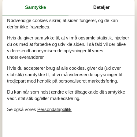
Samtykke
Detaljer
Nødvendige cookies sikrer, at siden fungerer, og de kan
derfor ikke fravælges.
Hvis du giver samtykke til, at vi må opsamle statistik, hjælper
du os med at forbedre og udvikle siden. I så fald vil der blive
videresendt anonymiserede oplysninger til vores
underleverandører.
Hvis du accepterer brug af alle cookies, giver du (ud over
statistik) samtykke til, at vi må videresende oplysninger til
tredjepart med henblik på personaliseret markedsføring.
Du kan når som helst ændre eller tilbagekalde dit samtykke
vedr. statistik og/eller markedsføring.
Udlejning af sommerhuse i Nr. Lyngby
Se også vores
Persondatapolitik
Sommerhusferien i Nr. Lyngby byder på hyggelige stunder i
hjemlige omgivelser, omgivet af Danmarks skønne, uforstyrrede
natur. Med havets brusen i baggrunden og den friske vind i håret,
kan du opleve enestående solnedgange og mærke den sande ro,