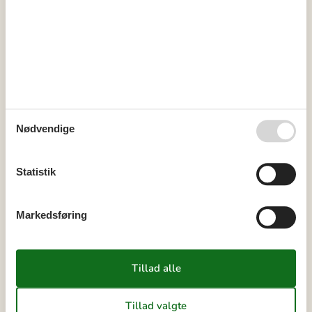
Udlejning af sommerhuse i Furreby
Sommerhusferien i Furreby byder på enestående naturoplevelser,
hvor du kan nyde lyden af bølgerne, der bryder mod stranden og
fuglenes sang i de grønne skove. Hygge er i højsædet med lange
gåture langs stranden, samvær med familie og venner og
afslappende aftener på terrassen.
Om
Løkken
Nødvendige
Statistik
Markedsføring