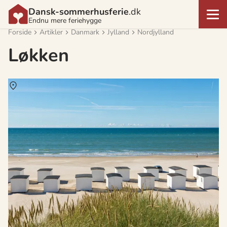
Dansk-sommerhusferie
.dk
Endnu mere feriehygge
Forside
Artikler
Danmark
Jylland
Nordjylland
Løkken
Om
Løkken