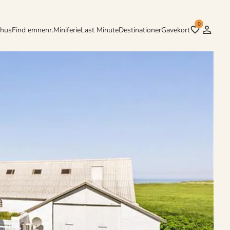
0
rhus
Find emnenr.
Miniferie
Last Minute
Destinationer
Gavekort