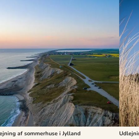
ejning af sommerhuse i Jylland
Udlejn