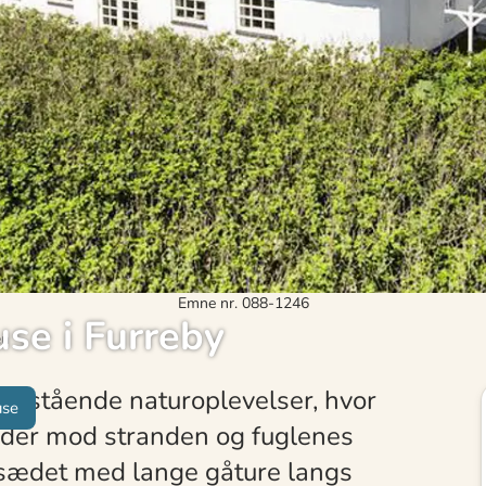
Emne nr. 088-1246
se i Furreby
en
nestående naturoplevelser, hvor
use
yder mod stranden og fuglenes
jsædet med lange gåture langs