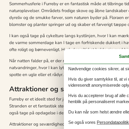
Sommerhusferie i Furreby er en fantastisk måde at tilbringe ti
naturoplevelser. Områdets frodige skove og åbne landskaber er
dyreliv og de smukke farver, som naturen byder på. Floraen 
blomster og planter springer ud og skaber et farverigt tæppe 
I kan også tage på cykelture langs kystlinjen, hvor I kan mær
de varme sommerdage kan I tage en forfriskende dukkert i have
ofte roligt og børnevenligt. Husk dog altid at holde øje med h
Samt
Når natten falder på, er der masser af muligheder for at ople
natvandringer, hvor I kan lytte til dyrenes natteliv og mærke 
Nødvendige cookies sikrer, at si
spotte en ugle eller et rådyr. Dette er virkelig en oplevelse, de
Hvis du giver samtykke til, at vi
videresendt anonymiserede oplys
Attraktioner og seværdigheder
Hvis du accepterer brug af alle c
Furreby er et ideelt sted for jeres familieferie, hvor I kan ny
henblik på personaliseret marke
Stranden er et fantastisk sted for børnene at udforske, hvor d
Du kan når som helst ændre eller
også tage på opdagelse i de nærliggende skove og opleve den 
Se også vores
Persondatapolitik
Attraktioner og seværdigheder er der masser af i Furreby og