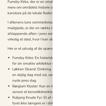
Furreby Kirke, der er en smuk og historisk bygning. I kan også 
mere om områdets historie og kultur. For de mere eventyrlystne
kanoture på de lokale floder.
I aftenens lune sommerbrise, kan I gå lange ture langs strande
madglade, er der en række lokale restauranter, hvor I kan smag
afslappende aften i jeres sommerhus, hvor I kan spille brætsp
virkelig et sted, hvor I kan skabe varige minder sammen.
Her er et udvalg af de spændende oplevelser, der venter jer:
Furreby Kirke: En historisk kirke fra det 12. århundrede, der 
for sin smukke arkitektur og fredelige atmosfære. Her kan 
Løkken Strand: Omkring 15 minutters kørsel fra Furreby, f
en dejlig dag med sol, sand og hav. Strandpromenaden er fy
nyde jeres dag.
Børglum Kloster: Kun en kort køretur fra Furreby, ligger Bør
senere et benediktinerkloster. Klosteret giver et indblik i mi
Rubjerg Knude Fyr: Et af de mest imponerende seværdighede
fyret ikke længere er i drift, er det en fantastisk oplevelse