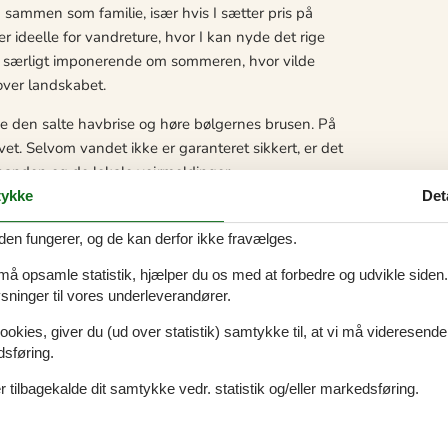
d sammen som familie, især hvis I sætter pris på
 ideelle for vandreture, hvor I kan nyde det rige
er særligt imponerende om sommeren, hvor vilde
over landskabet.
ke den salte havbrise og høre bølgernes brusen. På
t. Selvom vandet ikke er garanteret sikkert, er det
inanden og de lokale vejrmeldinger.
ykke
Det
ve naturen på en ny måde. I kan tage på
den kølige natluft. Med lidt held kan I måske endda
den fungerer, og de kan derfor ikke fravælges.
r kan skabe minder for livet for jer som familie.
 må opsamle statistik, hjælper du os med at forbedre og udvikle siden. I
ninger til vores underleverandører.
ookies, giver du (ud over statistik) samtykke til, at vi må videresende
de en skøn sommerhusferie i naturskønne omgivelser.
dsføring.
e kan bruge timer på bygning af sandslotte. I kan
 tilbagekalde dit samtykke vedr. statistik og/eller markedsføring.
lokale fauna og flora.
 det nærliggende område. Besøg for eksempel