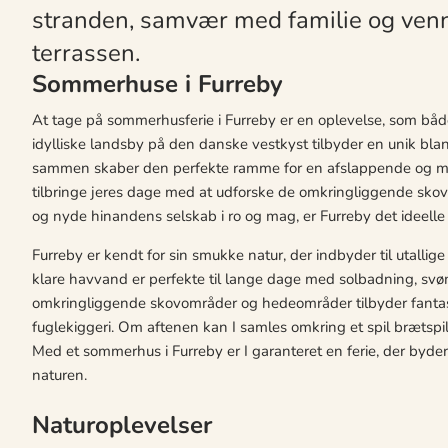
stranden, samvær med familie og venn
terrassen.
Sommerhuse i Furreby
At tage på sommerhusferie i Furreby er en oplevelse, som b
idylliske landsby på den danske vestkyst tilbyder en unik blan
sammen skaber den perfekte ramme for en afslappende og min
tilbringe jeres dage med at udforske de omkringliggende skovo
og nyde hinandens selskab i ro og mag, er Furreby det ideelle 
Furreby er kendt for sin smukke natur, der indbyder til utalli
klare havvand er perfekte til lange dage med solbadning, sv
omkringliggende skovområder og hedeområder tilbyder fantast
fuglekiggeri. Om aftenen kan I samles omkring et spil brætspil e
Med et sommerhus i Furreby er I garanteret en ferie, der byd
naturen.
Naturoplevelser