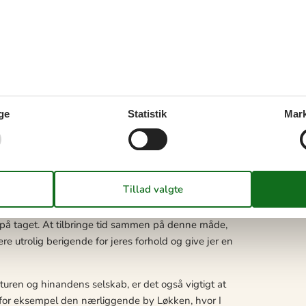
inder I Fårup Sommerland, en af Danmarks største
ørn og voksne, og parken er et perfekt sted for en dag
ge
Statistik
Mark
erhusferie med familien. Beliggende i den smukke
strande, skove og åbne landskaber, der giver masser
 ramme, hvor I kan tage på vandreture, cykle i
og nyde hinandens selskab. Denne form for nærvær og
nhold som familie og skabe minder, der varer ved.
 kan I samles omkring en god bog, et brætspil eller
 på taget. At tilbringe tid sammen på denne måde,
re utrolig berigende for jeres forhold og give jer en
uren og hinandens selskab, er det også vigtigt at
 for eksempel den nærliggende by Løkken, hvor I