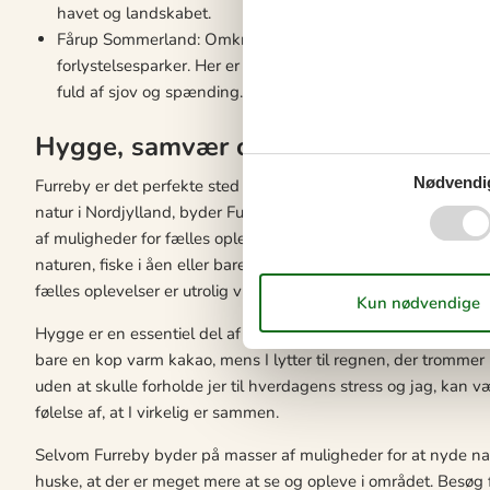
havet og landskabet.
Fårup Sommerland: Omkring en times kørsel fra Furreby, f
forlystelsesparker. Her er der sjove forlystelser for både b
fuld af sjov og spænding.
Hygge, samvær og fælles oplevelser
Nødvendi
Furreby er det perfekte sted til at nyde en afslappende somm
natur i Nordjylland, byder Furreby på en unik kombination af 
af muligheder for fælles oplevelser. Der er tale om en idyllisk
naturen, fiske i åen eller bare slappe af i jeres sommerhus 
fælles oplevelser er utrolig vigtige for at styrke jeres samme
Hygge er en essentiel del af en sommerhusferie i Furreby. Her
bare en kop varm kakao, mens I lytter til regnen, der trommer
uden at skulle forholde jer til hverdagens stress og jag, kan væ
følelse af, at I virkelig er sammen.
Selvom Furreby byder på masser af muligheder for at nyde nat
huske, at der er meget mere at se og opleve i området. Besøg