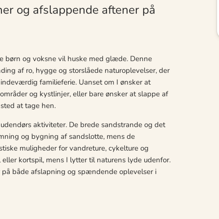
er og afslappende aftener på
åde børn og voksne vil huske med glæde. Denne
ding af ro, hygge og storslåede naturoplevelser, der
deværdig familieferie. Uanset om I ønsker at
mråder og kystlinjer, eller bare ønsker at slappe af
sted at tage hen.
ge udendørs aktiviteter. De brede sandstrande og det
ømning og bygning af sandslotte, mens de
iske muligheder for vandreture, cykelture og
ller kortspil, mens I lytter til naturens lyde udenfor.
er på både afslapning og spændende oplevelser i