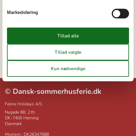
Artikler
Inspiration
Markedsføring
Geografier
Alle
Danmark
Fyn
Sydfyn
Svendborg
©
Dansk-sommerhusferie.dk
Feline Holidays A/S
Nygade 8B, 2.th
DK-7400
Herning
Danmark
Momsnr.: DK26347688