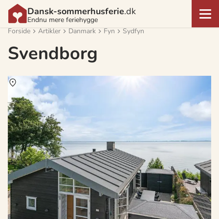
Dansk-sommerhusferie
.dk
Endnu mere feriehygge
Forside
Artikler
Danmark
Fyn
Sydfyn
Svendborg
Om
Svendborg