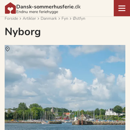
Dansk-sommerhusferie
.dk
Endnu mere feriehygge
Forside
Artikler
Danmark
Fyn
Østfyn
Nyborg
Om
Nyborg