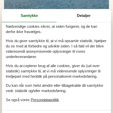
Samtykke
Detaljer
Nødvendige cookies sikrer, at siden fungerer, og de kan
derfor ikke fravælges.
Udlejning af sommerhuse i Nyborg
Hvis du giver samtykke til, at vi må opsamle statistik, hjælper
Nyborg er det perfekte sted for en sommerhusferie, hvor I kan
du os med at forbedre og udvikle siden. I så fald vil der blive
fordybe jer i hyggelige aftener med familie og venner. Om dagen
kan I opleve den storslåede natur med frodige skove og smukke
videresendt anonymiserede oplysninger til vores
strande, mens aftenerne kan bruges på at lave mad sammen, spille
underleverandører.
spil og nyde hinandens selskab.
Hvis du accepterer brug af alle cookies, giver du (ud over
statistik) samtykke til, at vi må videresende oplysninger til
tredjepart med henblik på personaliseret markedsføring.
Artikeltyper
Alle
Du kan når som helst ændre eller tilbagekalde dit samtykke
Artikler
vedr. statistik og/eller markedsføring.
Geografier
Se også vores
Persondatapolitik
Alle
Danmark