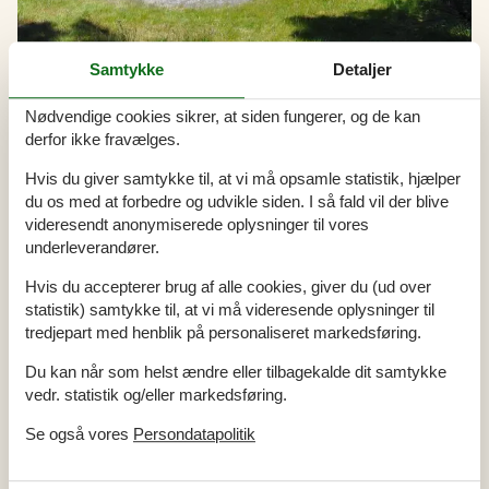
Samtykke
Detaljer
Nødvendige cookies sikrer, at siden fungerer, og de kan
derfor ikke fravælges.
Udlejning af sommerhuse i Vesterhede
I Vesterhede kan I nyde en afslappende sommerhusferie, fyldt
Hvis du giver samtykke til, at vi må opsamle statistik, hjælper
med hygge og ro. De skønne naturoplevelser i området, med
du os med at forbedre og udvikle siden. I så fald vil der blive
frodige skove og klare søer, vil helt sikkert give jer en
videresendt anonymiserede oplysninger til vores
uforglemmelig ferie.
underleverandører.
Hvis du accepterer brug af alle cookies, giver du (ud over
Artikeltyper
statistik) samtykke til, at vi må videresende oplysninger til
tredjepart med henblik på personaliseret markedsføring.
Alle
Artikler
Du kan når som helst ændre eller tilbagekalde dit samtykke
vedr. statistik og/eller markedsføring.
Geografier
Alle
Se også vores
Persondatapolitik
Danmark
Jylland