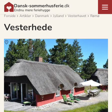
Dansk-sommerhusferie
.dk
Endnu mere feriehygge
Forside
Artikler
Danmark
Jylland
Vesterhavet
Rømø
Vesterhede
Om
Vesterhede