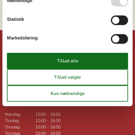
Nødvendige
Fyn
Odense
Statistik
Markedsføring
©
Dansk-sommerhusferie.dk
Feline Holidays A/S
Nygade 8B, 2.th
DK-7400
Herning
Danmark
Momsnr.: DK26347688
Åbningstider uge 32:
Mandag:
10:00
-
16:00
Tirsdag:
10:00
-
16:00
Onsdag:
10:00
-
16:00
Torsdag:
10:00
-
16:00