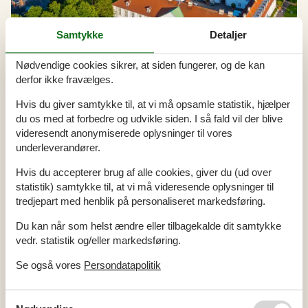
Samtykke
Detaljer
Nødvendige cookies sikrer, at siden fungerer, og de kan
derfor ikke fravælges.
Udlejning af sommerhuse i Odense
Hvis du giver samtykke til, at vi må opsamle statistik, hjælper
Sommerhusferien i Odense tilbyder en hyggelig atmosfære i
du os med at forbedre og udvikle siden. I så fald vil der blive
smukke omgivelser, hvor I kan slappe af og nyde naturens ro.
videresendt anonymiserede oplysninger til vores
Vandre- og cykelture langs de maleriske stier tilbyder
underleverandører.
ubeskrivelige naturoplevelser, og de lange lune sommeraftener er
perfekte til at lave mad på grillen og spille brætspil med familien.
Hvis du accepterer brug af alle cookies, giver du (ud over
statistik) samtykke til, at vi må videresende oplysninger til
tredjepart med henblik på personaliseret markedsføring.
Artikeltyper
Du kan når som helst ændre eller tilbagekalde dit samtykke
Alle
vedr. statistik og/eller markedsføring.
Artikler
Se også vores
Persondatapolitik
Geografier
Alle
Danmark