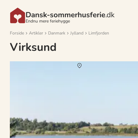
Dansk-sommerhusferie
.dk
Endnu mere feriehygge
Forside
Artikler
Danmark
Jylland
Limfjorden
Virksund
Udlejning af sommerhuse i Virksund
Om
Virksund
I det idylliske Virksund kan du nyde en afslappende sommerhusf
storslåede natur ved Limfjorden, mens aftenerne kan tilbringes m