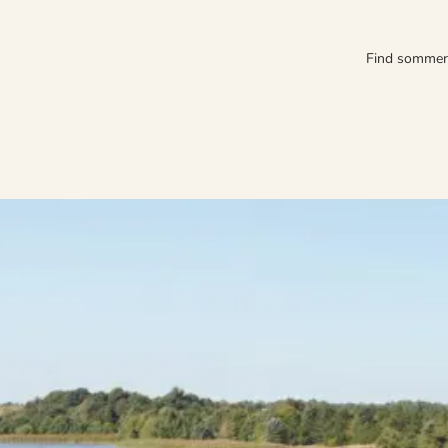
Find somme
erie, fyldt med hygge og uhindret samvær med dine nærmeste. Om dagen
ed at hygge i sommerhusets varme, mens mørket falder på.