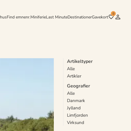
0
rhus
Find emnenr.
Miniferie
Last Minute
Destinationer
Gavekort
Artikeltyper
Alle
 kan du opleve den
Artikler
Geografier
Alle
Danmark
Jylland
Limfjorden
Virksund