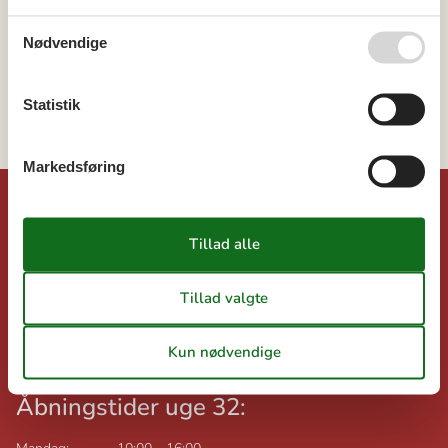
Danmark
Jylland
Nødvendige
Østjylland
Djursland
Statistik
Esby
Markedsføring
©
Dansk-sommerhusferie.dk
Feline Holidays A/S
Nygade 8B, 2.th
DK-7400
Herning
Danmark
Momsnr.: DK26347688
Åbningstider uge 32: