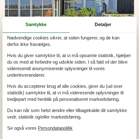
Samtykke
Detaljer
Nødvendige cookies sikrer, at siden fungerer, og de kan
Udlejning af sommerhuse i Esby
derfor ikke fravælges.
At holde sommerhusferie i Esby er som at træde ind i en verden af
Hvis du giver samtykke til, at vi må opsamle statistik, hjælper
ro, hvor hverdagens stress og jag bliver glemt i takt med at du
du os med at forbedre og udvikle siden. I så fald vil der blive
nyder de skønne naturoplevelser, der venter lige uden for døren.
Fra morgenens første lys til solens sidste stråler, kan du nyde
videresendt anonymiserede oplysninger til vores
naturens skiftende palet, mens aftenerne kan tilbringes med
underleverandører.
hyggelige stunder i sommerhusets varme skær.
Hvis du accepterer brug af alle cookies, giver du (ud over
statistik) samtykke til, at vi må videresende oplysninger til
tredjepart med henblik på personaliseret markedsføring.
Artikeltyper
Alle
Du kan når som helst ændre eller tilbagekalde dit samtykke
Artikler
vedr. statistik og/eller markedsføring.
Geografier
Se også vores
Persondatapolitik
Alle