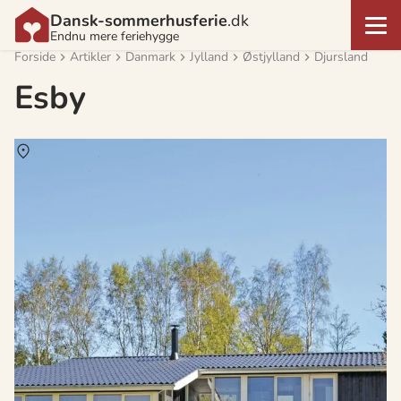
Dansk-sommerhusferie
.dk
Endnu mere feriehygge
Forside
Artikler
Danmark
Jylland
Østjylland
Djursland
Esby
Om
Esby