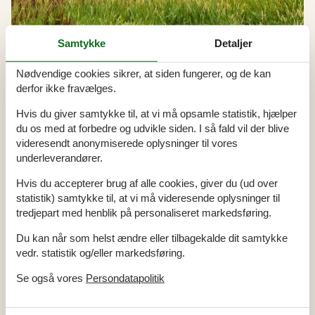
Samtykke
Detaljer
Nødvendige cookies sikrer, at siden fungerer, og de kan
derfor ikke fravælges.
Udlejning af sommerhuse ved Roneklint
Hvis du giver samtykke til, at vi må opsamle statistik, hjælper
En sommerhusferie ved Roneklint byder på idylliske dage, hvor I
du os med at forbedre og udvikle siden. I så fald vil der blive
kan fordybe jer i områdets storslåede natur, fra frodige skove til
blidt bølgende vand. Her kan I nyde hinandens selskab på gåture
videresendt anonymiserede oplysninger til vores
langs stranden, mens den friske havbrise og det rige dyreliv giver
underleverandører.
jer en følelse af ro og nærvær.
Hvis du accepterer brug af alle cookies, giver du (ud over
statistik) samtykke til, at vi må videresende oplysninger til
tredjepart med henblik på personaliseret markedsføring.
Artikeltyper
Alle
Du kan når som helst ændre eller tilbagekalde dit samtykke
Artikler
vedr. statistik og/eller markedsføring.
Geografier
Se også vores
Persondatapolitik
Alle
Danmark