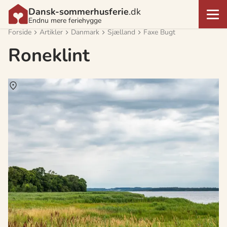
Dansk-sommerhusferie
.dk
Endnu mere feriehygge
Forside
Artikler
Danmark
Sjælland
Faxe Bugt
Roneklint
Om
Roneklint