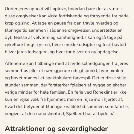
Under jeres ophold vil I opleve, hvordan bare det at være i
disse omgivelser kan virke forfriskende og fornyende for både
krop og sind. At tage en pause fra den travle hverdag og
tilbringe tid sammen i sådanne omgivelser, understøtter en
dyb følelse af velvære og samhørighed. I kan også tage på
cykelture langs kysten, hvor smukke udsigter og frisk havluft
bliver jeres ledsagere, og hver tur bliver en ny opdagelse.
Aftenerne kan I tilbringe med at nyde solnedgangen fra jeres
sommerhus eller et nærliggende udsigtspunkt, hvor himlen
og havet mødes i et spektakulært farvespil. Det er disse stille
stunder sammen, der forstærker følelsen af hygge og skaber
varige minder for hele familien. En ferie ved Roneklint er ikke
kun en rejse væk fra hjemmet, men en rejse ind i hjertet af,
hvad det betyder at tilbringe kvalitetstid sammen som familie,
omgivet af den naturskønhed, Sjælland har at byde på.
Attraktioner og seværdigheder