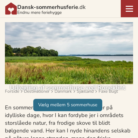
Dansk-sommerhusferie
.dk
Endnu mere feriehygge
Udlejning af sommerhuse ved Roneklint
Forside
Destinationer
Danmark
Sjælland
Faxe Bugt
Vælg mellem 5 sommerhuse
En sommerhusferie ved Roneklint byder på
idylliske dage, hvor I kan fordybe jer i områdets
storslåede natur, fra frodige skove til blidt
bølgende vand. Her kan I nyde hinandens selskab