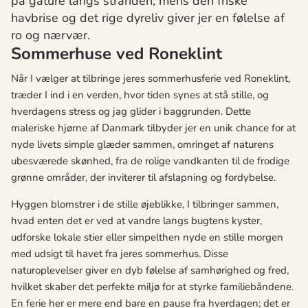
på gåture langs stranden, mens den friske
havbrise og det rige dyreliv giver jer en følelse af
ro og nærvær.
Sommerhuse ved Roneklint
Når I vælger at tilbringe jeres sommerhusferie ved Roneklint,
træder I ind i en verden, hvor tiden synes at stå stille, og
hverdagens stress og jag glider i baggrunden. Dette
maleriske hjørne af Danmark tilbyder jer en unik chance for at
nyde livets simple glæder sammen, omringet af naturens
ubesværede skønhed, fra de rolige vandkanten til de frodige
grønne områder, der inviterer til afslapning og fordybelse.
Hyggen blomstrer i de stille øjeblikke, I tilbringer sammen,
hvad enten det er ved at vandre langs bugtens kyster,
udforske lokale stier eller simpelthen nyde en stille morgen
med udsigt til havet fra jeres sommerhus. Disse
naturoplevelser giver en dyb følelse af samhørighed og fred,
hvilket skaber det perfekte miljø for at styrke familiebåndene.
En ferie her er mere end bare en pause fra hverdagen; det er