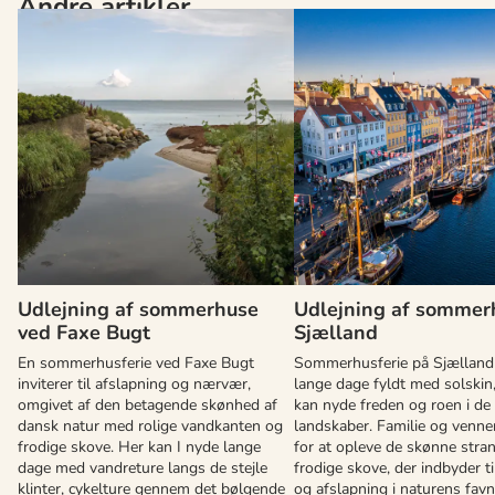
Andre artikler
Udlejning af sommerhuse
Udlejning af sommer
ved Faxe Bugt
Sjælland
En sommerhusferie ved Faxe Bugt
Sommerhusferie på Sjælland
inviterer til afslapning og nærvær,
lange dage fyldt med solskin
omgivet af den betagende skønhed af
kan nyde freden og roen i de
dansk natur med rolige vandkanten og
landskaber. Familie og venne
frodige skove. Her kan I nyde lange
for at opleve de skønne stra
dage med vandreture langs de stejle
frodige skove, der indbyder ti
klinter, cykelture gennem det bølgende
og afslapning i naturens favn