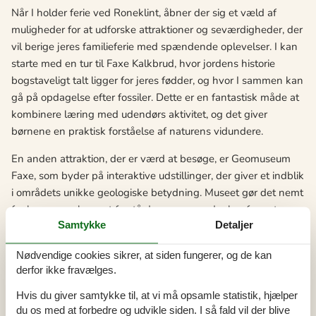
Når I holder ferie ved Roneklint, åbner der sig et væld af
muligheder for at udforske attraktioner og seværdigheder, der
vil berige jeres familieferie med spændende oplevelser. I kan
starte med en tur til Faxe Kalkbrud, hvor jordens historie
bogstaveligt talt ligger for jeres fødder, og hvor I sammen kan
gå på opdagelse efter fossiler. Dette er en fantastisk måde at
kombinere læring med udendørs aktivitet, og det giver
børnene en praktisk forståelse af naturens vidundere.
En anden attraktion, der er værd at besøge, er Geomuseum
Faxe, som byder på interaktive udstillinger, der giver et indblik
i områdets unikke geologiske betydning. Museet gør det nemt
for børn og voksne at forstå de processer, der har formet
Samtykke
Detaljer
landskabet omkring Fakse Bugt. Desuden kan en dag på
stranden ved Roneklint ikke kun bruges til afslapning og
Nødvendige cookies sikrer, at siden fungerer, og de kan
badning, men også til bygning af sandslotte, hvilket skaber
derfor ikke fravælges.
en perfekt ramme for kreativ leg og familiens samvær i de
naturskønne omgivelser.
Hvis du giver samtykke til, at vi må opsamle statistik, hjælper
du os med at forbedre og udvikle siden. I så fald vil der blive