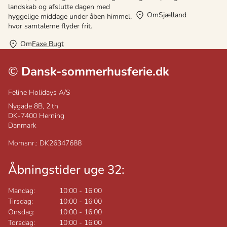
landskab og afslutte dagen med
Om
Sjælland
hyggelige middage under åben himmel,
hvor samtalerne flyder frit.
Om
Faxe Bugt
©
Dansk-sommerhusferie.dk
Feline Holidays A/S
Nygade 8B, 2.th
DK-7400
Herning
Danmark
Momsnr.: DK26347688
Åbningstider uge 32:
Mandag:
10:00
-
16:00
Tirsdag:
10:00
-
16:00
Onsdag:
10:00
-
16:00
Torsdag:
10:00
-
16:00