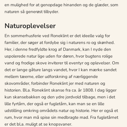
en mulighed for at genopdage hinanden og de glæder, som
naturen så generøst tilbyder.
Naturoplevelser
En sommerhusferie ved Roneklint er det ideelle valg for
familier, der søger at fordybe sig i naturens ro og skønhed.
Her, i denne fredfyldte krog af Danmark, kan I nyde den
uspolerede natur lige uden for døren, hvor bugtens rolige
vand og frodige skove inviterer til eventyr og oplevelser. Om
det er lange gåture langs vandet, hvor I kan mærke sandet
mellem tæerne, eller udforskning af nærliggende
skovområder, forbinder Roneklint jer med naturen og
historien. Bl.a. Roneklint skanse fra ca. år 1808. I dag ligger
kun skansebakken og den ydre jordvold tilbage, men i det
lille fyrtårn, der også er fugletårn, kan man se en lille
udstilling omkring områdets natur og historie. Her er også et
rum, hvor man må spise sin medbragte mad. Fra fugletårnet
er det bl.a. muligt at se knopsvaner.