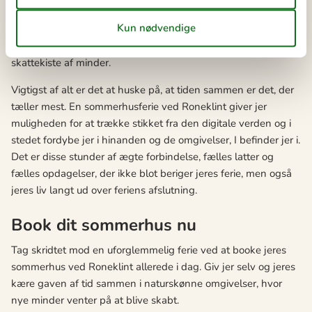
Disse enkle, men betydningsfulde aktiviteter, som at samle
sten på stranden eller finde skjulte stier gennem skoven,
bliver værdifulde oplevelser, der bidrager til familiens fælles
skattekiste af minder.
Vigtigst af alt er det at huske på, at tiden sammen er det, der
tæller mest. En sommerhusferie ved Roneklint giver jer
muligheden for at trække stikket fra den digitale verden og i
stedet fordybe jer i hinanden og de omgivelser, I befinder jer i.
Det er disse stunder af ægte forbindelse, fælles latter og
fælles opdagelser, der ikke blot beriger jeres ferie, men også
jeres liv langt ud over feriens afslutning.
Book dit sommerhus nu
Tag skridtet mod en uforglemmelig ferie ved at booke jeres
sommerhus ved Roneklint allerede i dag. Giv jer selv og jeres
kære gaven af tid sammen i naturskønne omgivelser, hvor
nye minder venter på at blive skabt.