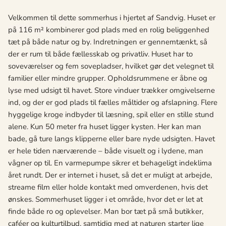
Velkommen til dette sommerhus i hjertet af Sandvig. Huset er
på 116 m² kombinerer god plads med en rolig beliggenhed
tæt på både natur og by. Indretningen er gennemtænkt, så
der er rum til både fællesskab og privatliv. Huset har to
soveværelser og fem sovepladser, hvilket gør det velegnet til
familier eller mindre grupper. Opholdsrummene er åbne og
lyse med udsigt til havet. Store vinduer trækker omgivelserne
ind, og der er god plads til fælles måltider og afslapning. Flere
hyggelige kroge indbyder til læsning, spil eller en stille stund
alene. Kun 50 meter fra huset ligger kysten. Her kan man
bade, gå ture langs klipperne eller bare nyde udsigten. Havet
er hele tiden nærværende – både visuelt og i lydene, man
vågner op til. En varmepumpe sikrer et behageligt indeklima
året rundt. Der er internet i huset, så det er muligt at arbejde,
streame film eller holde kontakt med omverdenen, hvis det
ønskes. Sommerhuset ligger i et område, hvor det er let at
finde både ro og oplevelser. Man bor tæt på små butikker,
caféer og kulturtilbud, samtidig med at naturen starter lige