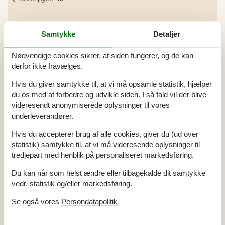
Alle faciliteter
Samtykke
Detaljer
Indendørs
Nødvendige cookies sikrer, at siden fungerer, og de kan
Aircondition
derfor ikke fravælges.
Antal badeværelser
1
Antal dobbeltsenge
1
Hvis du giver samtykke til, at vi må opsamle statistik, hjælper
Antal enkelt sovesofaer (1 person)
1
du os med at forbedre og udvikle siden. I så fald vil der blive
Antal enkeltsenge
2
Antal soveværelser
2
videresendt anonymiserede oplysninger til vores
Antal stuer
1
underleverandører.
Boligareal (m²)
116
Bruser
Hvis du accepterer brug af alle cookies, giver du (ud over
Brætspil/Puzzlespil
statistik) samtykke til, at vi må videresende oplysninger til
Byggeår
1985
Fladskærms TV
tredjepart med henblik på personaliseret markedsføring.
Liggestole
Radiator
Du kan når som helst ændre eller tilbagekalde dit samtykke
Rengøringsprodukter
vedr. statistik og/eller markedsføring.
Samlet antal værelser
4
Seneste år, hvor boligen blev moderniseret
1985
Skab
Se også vores
Persondatapolitik
Stereo
Støvsuger