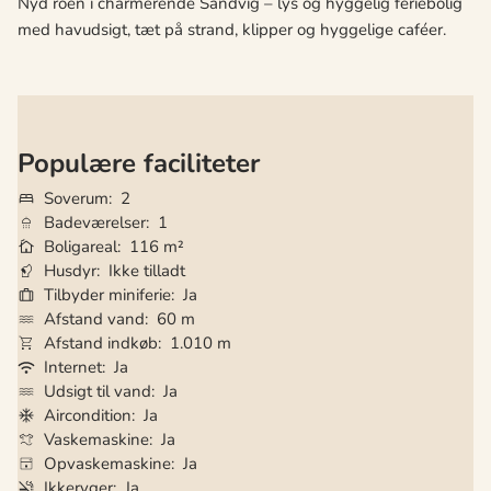
Nyd roen i charmerende Sandvig – lys og hyggelig feriebolig
med havudsigt, tæt på strand, klipper og hyggelige caféer.
Populære faciliteter
Soverum
2
Badeværelser
1
Boligareal
116 m²
Husdyr
Ikke tilladt
Tilbyder miniferie
Ja
Afstand vand
60 m
Afstand indkøb
1.010 m
Internet
Ja
Udsigt til vand
Ja
Aircondition
Ja
Vaskemaskine
Ja
Opvaskemaskine
Ja
Ikkeryger
Ja