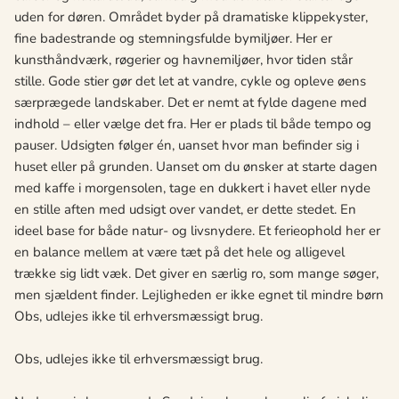
uden for døren. Området byder på dramatiske klippekyster,
fine badestrande og stemningsfulde bymiljøer. Her er
kunsthåndværk, røgerier og havnemiljøer, hvor tiden står
stille. Gode stier gør det let at vandre, cykle og opleve øens
særprægede landskaber. Det er nemt at fylde dagene med
indhold – eller vælge det fra. Her er plads til både tempo og
pauser. Udsigten følger én, uanset hvor man befinder sig i
huset eller på grunden. Uanset om du ønsker at starte dagen
med kaffe i morgensolen, tage en dukkert i havet eller nyde
en stille aften med udsigt over vandet, er dette stedet. En
ideel base for både natur- og livsnydere. Et ferieophold her er
en balance mellem at være tæt på det hele og alligevel
trække sig lidt væk. Det giver en særlig ro, som mange søger,
men sjældent finder. Lejligheden er ikke egnet til mindre børn
Obs, udlejes ikke til erhversmæssigt brug.
Obs, udlejes ikke til erhversmæssigt brug.