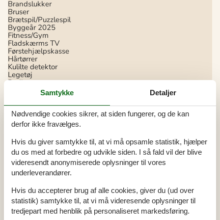
Brandslukker
Bruser
Brætspil/Puzzlespil
Byggeår
2025
Fitness/Gym
Fladskærms TV
Førstehjælpskasse
Hårtørrer
Kulilte detektor
Legetøj
Radiator
Rengøringsprodukter
Samtykke
Detaljer
Røgalarm
Samlet antal værelser
3
Seneste år, hvor boligen blev moderniseret
2025
Nødvendige cookies sikrer, at siden fungerer, og de kan
Skab
derfor ikke fravælges.
Spa
Stereo
Hvis du giver samtykke til, at vi må opsamle statistik, hjælper
Støvsuger
du os med at forbedre og udvikle siden. I så fald vil der blive
TV
Tørretumbler
videresendt anonymiserede oplysninger til vores
Vaskemaskine
underleverandører.
WiFi
Gratis
Hvis du accepterer brug af alle cookies, giver du (ud over
Køkken
statistik) samtykke til, at vi må videresende oplysninger til
Blender
tredjepart med henblik på personaliseret markedsføring.
Elkedel