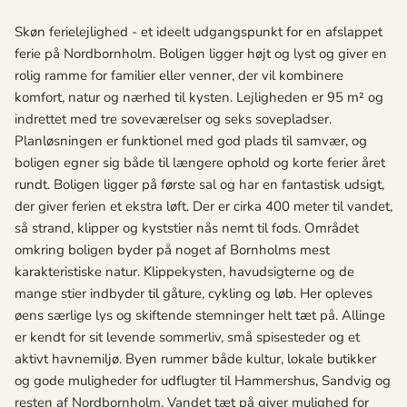
Skøn ferielejlighed - et ideelt udgangspunkt for en afslappet
ferie på Nordbornholm. Boligen ligger højt og lyst og giver en
rolig ramme for familier eller venner, der vil kombinere
komfort, natur og nærhed til kysten. Lejligheden er 95 m² og
indrettet med tre soveværelser og seks sovepladser.
Planløsningen er funktionel med god plads til samvær, og
boligen egner sig både til længere ophold og korte ferier året
rundt. Boligen ligger på første sal og har en fantastisk udsigt,
der giver ferien et ekstra løft. Der er cirka 400 meter til vandet,
så strand, klipper og kyststier nås nemt til fods. Området
omkring boligen byder på noget af Bornholms mest
karakteristiske natur. Klippekysten, havudsigterne og de
mange stier indbyder til gåture, cykling og løb. Her opleves
øens særlige lys og skiftende stemninger helt tæt på. Allinge
er kendt for sit levende sommerliv, små spisesteder og et
aktivt havnemiljø. Byen rummer både kultur, lokale butikker
og gode muligheder for udflugter til Hammershus, Sandvig og
resten af Nordbornholm. Vandet tæt på giver mulighed for