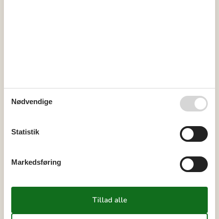
Kalender
Ankomst
maj 2027
ma
ti
on
to
fr
lø
sø
Nødvendige
17
1
2
18
3
4
5
6
7
8
9
Statistik
19
10
11
12
13
14
15
16
20
17
18
19
20
21
22
23
Markedsføring
21
24
25
26
27
28
29
30
22
31
juni 2027