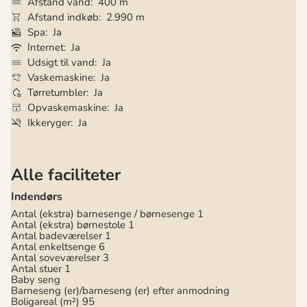
Afstand vand
400 m
Afstand indkøb
2.990 m
Spa
Ja
Internet
Ja
Udsigt til vand
Ja
Vaskemaskine
Ja
Tørretumbler
Ja
Opvaskemaskine
Ja
Ikkeryger
Ja
Alle faciliteter
Indendørs
Antal (ekstra) barnesenge / børnesenge
1
Antal (ekstra) børnestole
1
Antal badeværelser
1
Antal enkeltsenge
6
Antal soveværelser
3
Antal stuer
1
Baby seng
Barneseng (er)/barneseng (er) efter anmodning
Boligareal (m²)
95