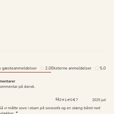
s gæsteanmeldelser
2,0
Eksterne anmeldelser
5,0
entarer
 kommentar på dansk.
2
1
0
7
voksne
barn
husdyr
2025 juli
overnatni
å vi måtte sove i stuen på sovesofa og en slæng båret ned
 ulækker.