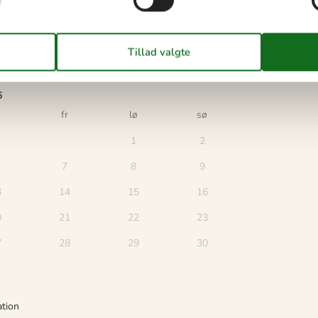
6
fr
lø
sø
1
2
7
8
9
3
14
15
16
0
21
22
23
7
28
29
30
ation