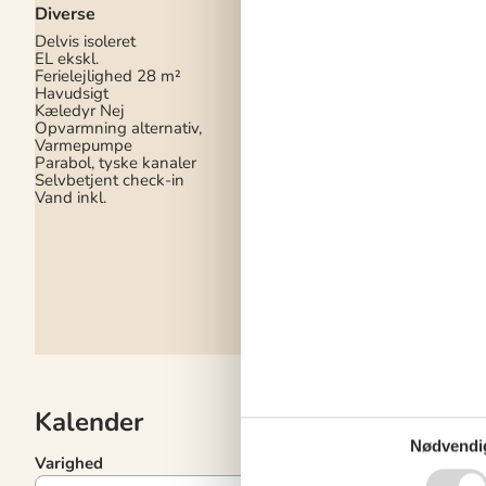
Diverse
DK-DR1
Internet (trådløst)
Delvis isoleret
EL ekskl.
I nærheden
Ferielejlighed
28 m²
Havudsigt
Afs. til nærmeste va
Kæledyr Nej
900 m
Opvarmning alternativ,
Afstand til alt. vand
Varmepumpe
m
Parabol, tyske kanaler
Afstand til indkøb
1 
Selvbetjent check-in
Golfbane
8 km
Vand inkl.
Nærmeste by
1 km
Koncepter
Husdyrfrit
Røgfrit hus
Tæt på havet
Kalender
Nødvendi
Varighed