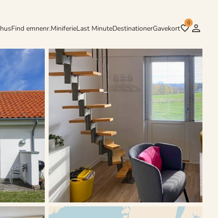
0
rhus
Find emnenr.
Miniferie
Last Minute
Destinationer
Gavekort