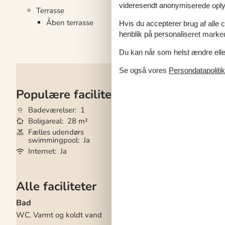
videresendt anonymiserede oplys
Terrasse
Åben terrasse
Hvis du accepterer brug af alle c
henblik på personaliseret marke
Du kan når som helst ændre eller
Se også vores
Persondatapolitik
Populære faciliteter
Badeværelser
1
Husdyr
Ikke tilla
Boligareal
28 m²
Tilbyder miniferie
Fælles udendørs
Parabol/kabel TV
swimmingpool
Ja
Udsigt til vand
J
Internet
Ja
Alle faciliteter
Bad
El artikler
WC. Varmt og koldt vand
1 TV
CD afspiller