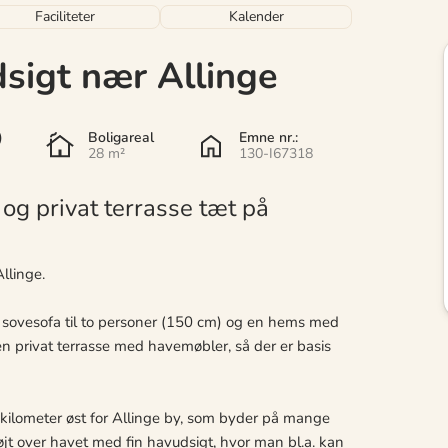
Faciliteter
Kalender
dsigt nær Allinge
)
Boligareal
Emne nr.:
28 m²
130-I67318
og privat terrasse tæt på
Allinge.
d sovesofa til to personer (150 cm) og en hems med
en privat terrasse med havemøbler, så der er basis
 kilometer øst for Allinge by, som byder på mange
øjt over havet med fin havudsigt, hvor man bl.a. kan