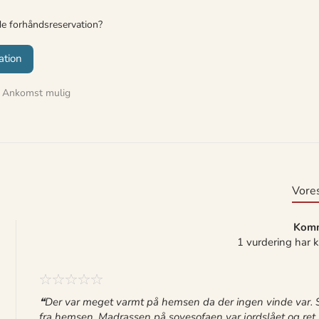
de forhåndsreservation?
ation
Ankomst mulig
Vore
Komm
1 vurdering har
Der var meget varmt på hemsen da der ingen vinde var. S
fra hemsen. Madrassen på sovesofaen var jordslået og ret