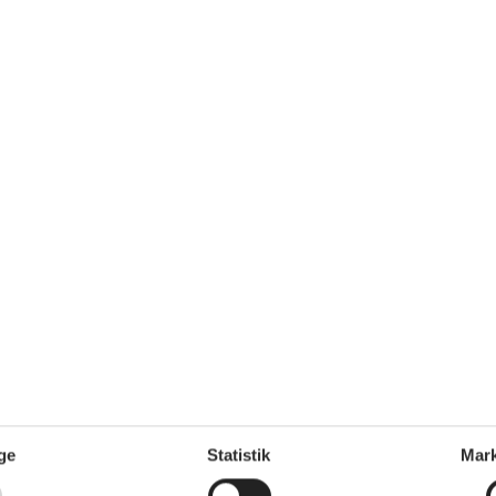
Kaffemaskine
Køkkenet har v/k vand
Køleskab
Udendørs
nd/badning
Havemøbler
/badning
300
Wellness
km
Fælles udendørs swimmingpool
Pool medio juni - medio sept.
ge
Statistik
Mark