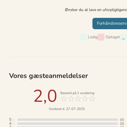
Ønsker du at lave en uforpligtigen
Forhåndsreserv
Ledig
Optaget
Vores gæsteanmeldelser
2,0
Baseret på
1
vurdering
Vurderet d. 27-07-2025
5
(0)
4
(0)