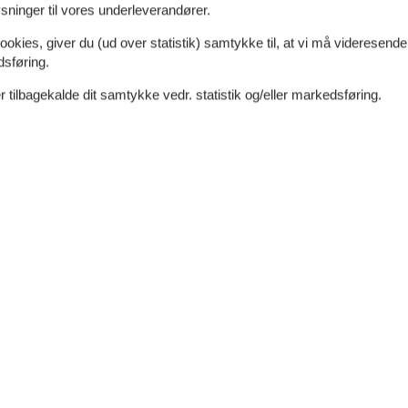
ninger til vores underleverandører.
ookies, giver du (ud over statistik) samtykke til, at vi må videresende
dsføring.
 tilbagekalde dit samtykke vedr. statistik og/eller markedsføring.
dt
Afstand vand
300 m
Nej
Afstand indkøb
1 km
Ja
Ikkeryger
Ja
a
Energivenligt
Ja
Køkken
El-plader
Emhætte