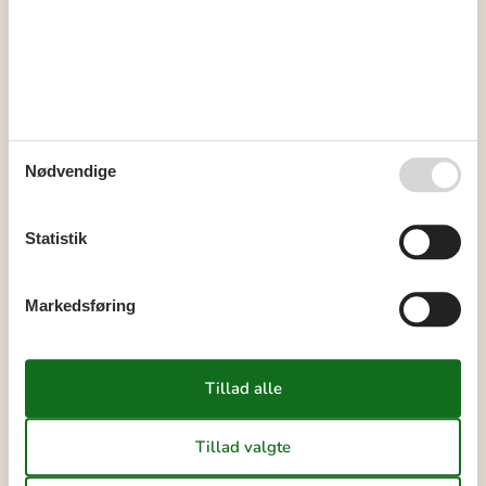
43
19
20
21
22
23
24
25
44
26
27
28
29
30
31
45
Ledig
Optaget
Ankomst mulig
Nødvendige
Varighed
Statistik
Vores gæsteanmeldelser
4,5
Markedsføring
7 OVERNATNINGER
Fra
DKK
6.939,-
Valgfri rengøring: DKK 767,-
Se kalender