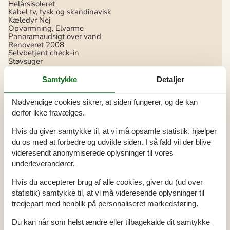
Helårsisoleret
Kabel tv, tysk og skandinavisk
Kæledyr Nej
Opvarmning, Elvarme
Panoramaudsigt over vand
Renoveret
2008
Selvbetjent check-in
Støvsuger
Vand inkl.
Samtykke
Detaljer
El artikler
1 TV
Nødvendige cookies sikrer, at siden fungerer, og de kan
DK-DR1
derfor ikke fravælges.
Stereoanlæg
I nærheden
Hvis du giver samtykke til, at vi må opsamle statistik, hjælper
du os med at forbedre og udvikle siden. I så fald vil der blive
Afs. til nærmeste vand/badning
300 m
Afstand til fiskemulighed
25 m
videresendt anonymiserede oplysninger til vores
Afstand til indkøb
1,4 km
underleverandører.
Nærmeste by
250 m
Nærmeste restaurant
500 m
Hvis du accepterer brug af alle cookies, giver du (ud over
statistik) samtykke til, at vi må videresende oplysninger til
Koncepter
tredjepart med henblik på personaliseret markedsføring.
Kvalitetshavemøbler
Røgfrit hus
Du kan når som helst ændre eller tilbagekalde dit samtykke
Tæt på havet