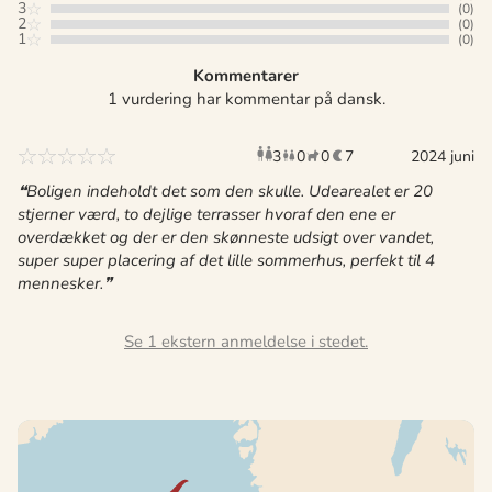
3
(0)
2
(0)
1
(0)
Kommentarer
1 vurdering har kommentar på dansk.
3
0
0
7
voksne
børn
2024 juni
husdyr
overnat
Boligen indeholdt det som den skulle. Udearealet er 20
stjerner værd, to dejlige terrasser hvoraf den ene er
overdækket og der er den skønneste udsigt over vandet,
super super placering af det lille sommerhus, perfekt til 4
mennesker.
Se 1 ekstern anmeldelse i stedet.