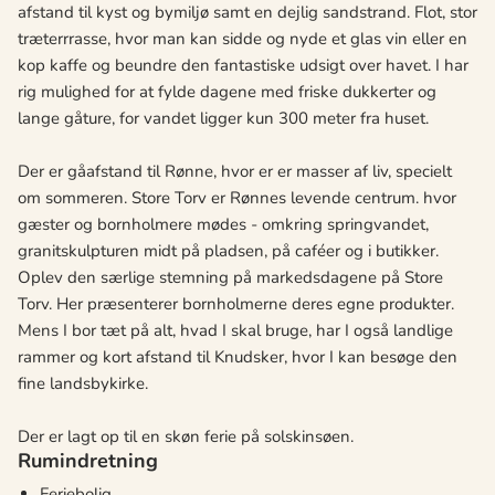
afstand til kyst og bymiljø samt en dejlig sandstrand. Flot, stor
træterrrasse, hvor man kan sidde og nyde et glas vin eller en
kop kaffe og beundre den fantastiske udsigt over havet. I har
rig mulighed for at fylde dagene med friske dukkerter og
lange gåture, for vandet ligger kun 300 meter fra huset.
Der er gåafstand til Rønne, hvor er er masser af liv, specielt
om sommeren. Store Torv er Rønnes levende centrum. hvor
gæster og bornholmere mødes - omkring springvandet,
granitskulpturen midt på pladsen, på caféer og i butikker.
Oplev den særlige stemning på markedsdagene på Store
Torv. Her præsenterer bornholmerne deres egne produkter.
Mens I bor tæt på alt, hvad I skal bruge, har I også landlige
rammer og kort afstand til Knudsker, hvor I kan besøge den
fine landsbykirke.
Der er lagt op til en skøn ferie på solskinsøen.
Rumindretning
Feriebolig