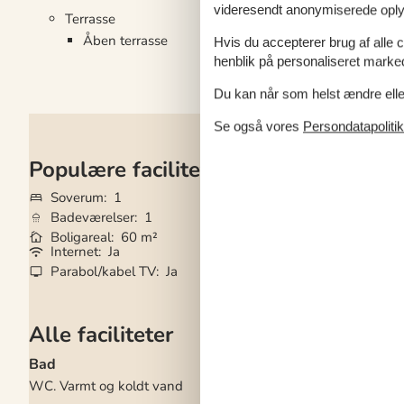
videresendt anonymiserede oplys
Terrasse
Åben terrasse
Hvis du accepterer brug af alle c
henblik på personaliseret marke
Du kan når som helst ændre eller
Se også vores
Persondatapolitik
Populære faciliteter
Soverum
1
Grundareal
100 
Badeværelser
1
Husdyr
Ikke tilla
Boligareal
60 m²
Tilbyder miniferie
Internet
Ja
Vaskemaskine
Ja
Parabol/kabel TV
Ja
Opvaskemaskine
Alle faciliteter
Bad
El artikler
WC. Varmt og koldt vand
1 DVD
2 TV