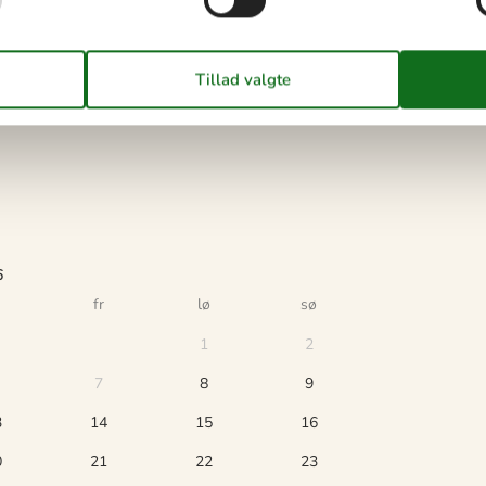
n for højsæsonen.
6
fr
lø
sø
1
2
7
8
9
3
14
15
16
0
21
22
23