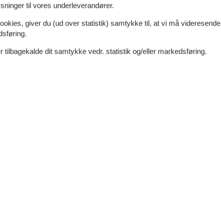
ninger til vores underleverandører.
ookies, giver du (ud over statistik) samtykke til, at vi må videresende
dsføring.
 tilbagekalde dit samtykke vedr. statistik og/eller markedsføring.
m²
Afstand vand
600 m
dt
Afstand indkøb
500 m
Ja
Ikkeryger
Ja
Ja
Køkken
El-komfur
4 kogeplader
Emhætte