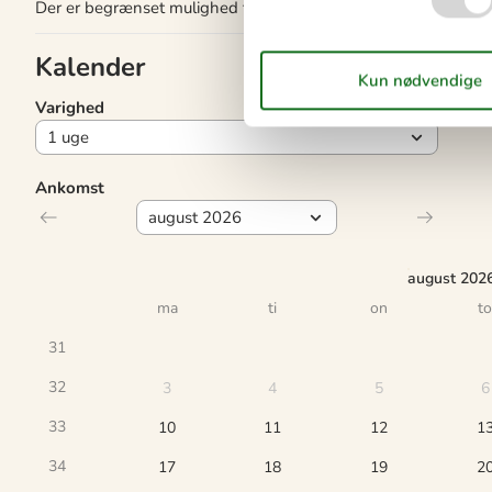
Der er begrænset mulighed for miniferie hele året, typisk ude
Kalender
Varighed
Ankomst
august 202
ma
ti
on
to
31
32
3
4
5
6
33
10
11
12
1
34
17
18
19
2