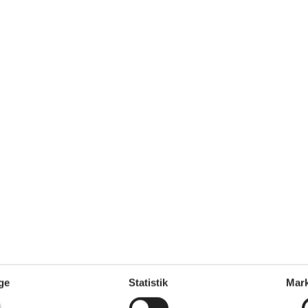
Frostboks
30 l
Kaffemaskine
Køkkenet har v/k vand
Køleskab
Mikroovn
Opvaskemaskine
nd/badning
Udendørs
ghed
600 m
Anlagt have
100 m²
0 m
Gratis p-plads i nærheden
500 m
Havemøbler
Privat have
ge
Statistik
Mark