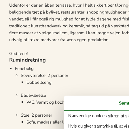
Udenfor er der en åben terrasse, hvor I helt sikkert bør tilbring
beliggende tæt på bylivet, restauranter, shoppingmuligheder, f
vandet, så I får også rig mulighed for at fylde dagene med fri
traditionelt kunsthåndværk og keramik, så tag ud på værkstede
flere museer at vælge imellem, ligesom I kan lægge vejen forb
udvalg af lækre madvarer fra øens egen produktion.
God ferie!
Rumindretning
Feriebolig
Soveværelse, 2 personer
Dobbeltseng
Badeværelse
WC. Varmt og koldt vand, Bruser
Samt
Stue, 2 personer
Nødvendige cookies sikrer, at si
Sofa, madras eller lignende
Hvis du giver samtykke til, at vi