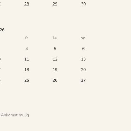
7
28
29
30
026
fr
lø
sø
4
5
6
0
11
12
13
7
18
19
20
4
25
26
27
Ankomst mulig