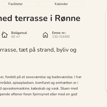
Faciliteter
Kalender
med terrasse i Rønne
Boligareal
Emne nr.:
60 m²
130-I54490
rasse, tæt på strand, byliv og
er, fordelt på et soveværelse og badeværelse. I har
området, spisepladsen, komfuret og emhætten er i
ed opvaskemaskine, køleskab og vask. Stuen med
lappende aftener foran fjernsynet eller med en god