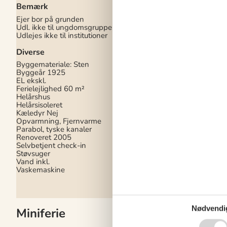
Bemærk
CD afspiller
DK-DR1
Ejer bor på grunden
Internet (trådløst)
Udl. ikke til ungdomsgrupper
Stereoanlæg
Udlejes ikke til institutioner
I nærheden
Diverse
Afs. til nærmeste va
Byggemateriale: Sten
600 m
Byggeår
1925
Afstand til fiskemuli
EL ekskl.
Afstand til indkøb
50
Ferielejlighed
60 m²
Nærmeste restaurant
Helårshus
Helårsisoleret
Koncepter
Kæledyr Nej
Opvarmning, Fjernvarme
Røgfrit hus
Parabol, tyske kanaler
Tæt på havet
Renoveret
2005
Selvbetjent check-in
Støvsuger
Vand inkl.
Vaskemaskine
Nødvendi
Miniferie