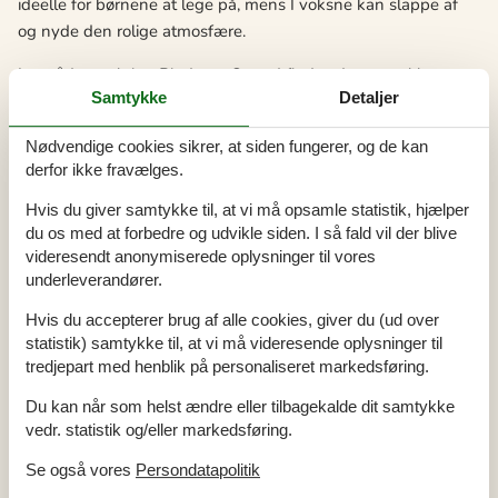
ideelle for børnene at lege på, mens I voksne kan slappe af
og nyde den rolige atmosfære.
I området omkring Binderup Strand findes der en række
Samtykke
Detaljer
spændende attraktioner og seværdigheder, der kan gøre jeres
ferie endnu mere mindeværdig. Besøg for eksempel den
Nødvendige cookies sikrer, at siden fungerer, og de kan
historiske by Kolding, der ligger kun en kort køretur væk. Her
derfor ikke fravælges.
kan I udforske Koldinghus, en imponerende middelalderborg
med en fascinerende historie. Derudover kan I også tage en
Hvis du giver samtykke til, at vi må opsamle statistik, hjælper
du os med at forbedre og udvikle siden. I så fald vil der blive
tur til Trapholt, et moderne kunstmuseum, der er kendt for sin
videresendt anonymiserede oplysninger til vores
unikke samling af dansk design og samtidskunst.
underleverandører.
Ikke langt fra Binderup Strand ligger også Geografisk Have, et
Hvis du accepterer brug af alle cookies, giver du (ud over
must-see for naturelskere. Denne smukke have byder på en
statistik) samtykke til, at vi må videresende oplysninger til
bred vifte af planter fra hele verden, og er et perfekt sted for
tredjepart med henblik på personaliseret markedsføring.
en picnic. Og glem ikke Skamlingsbanken, et naturskønt
Du kan når som helst ændre eller tilbagekalde dit samtykke
område med fantastiske udsigter over det omkringliggende
vedr. statistik og/eller markedsføring.
landskab. Dette er blot et lille udvalg af de mange
attraktioner, I vil finde i nærheden af Binderup Strand.
Se også vores
Persondatapolitik