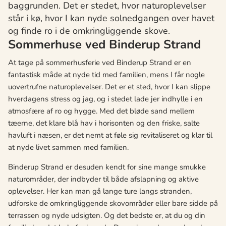
baggrunden. Det er stedet, hvor naturoplevelser
står i kø, hvor I kan nyde solnedgangen over havet
og finde ro i de omkringliggende skove.
Sommerhuse ved Binderup Strand
At tage på sommerhusferie ved Binderup Strand er en
fantastisk måde at nyde tid med familien, mens I får nogle
uovertrufne naturoplevelser. Det er et sted, hvor I kan slippe
hverdagens stress og jag, og i stedet lade jer indhylle i en
atmosfære af ro og hygge. Med det bløde sand mellem
tæerne, det klare blå hav i horisonten og den friske, salte
havluft i næsen, er det nemt at føle sig revitaliseret og klar til
at nyde livet sammen med familien.
Binderup Strand er desuden kendt for sine mange smukke
naturområder, der indbyder til både afslapning og aktive
oplevelser. Her kan man gå lange ture langs stranden,
udforske de omkringliggende skovområder eller bare sidde på
terrassen og nyde udsigten. Og det bedste er, at du og din