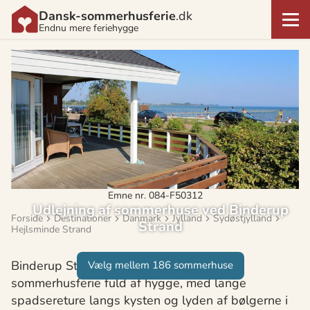
Dansk-sommerhusferie
.dk
Endnu mere feriehygge
Emne nr. 084-F50312
Udlejning af sommerhuse ved Binderup
Forside
Destinationer
Danmark
Jylland
Sydøstjylland
Strand
Hejlsminde Strand
Binderup Strand byder på fantastisk
Vælg mellem 186 sommerhuse
sommerhusferie fuld af hygge, med lange
spadsereture langs kysten og lyden af bølgerne i