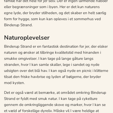
familie har det hele for jer selv. Der er ingen larmende naboer
eller begrænsninger som i byen. Her er det kun naturens
egne lyde, der bryder stilheden, og det skaber en helt særlig
form for hygge, som kun kan opleves i et sommerhus ved
Binderup Strand.
Naturoplevelser
Binderup Strand er en fantastisk destination for jer, der elsker
naturen og ønsker at tilbringe kvalitetstid med hinanden i
smukke omgivelser. I kan tage på lange gåture langs
stranden, hvor I kan samle skaller, lege i sandet og nyde
udsigten over det blå hav. I kan også nyde en picnic i klitterne
tilsat den friske havbrise og lyden af bølgerne, der bryder
mod kysten.
Det er også værd at bemærke, at området omkring Binderup
Strand er fyldt med smuk natur. I kan tage på cykelture
gennem de omkringliggende skove og marker, hvor I kan se
et væld af forskellige dyreliv. Måske vil I være heldige at