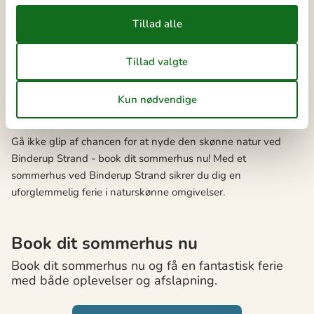
de lokale markeder og nyd en is ved havnen. Uanset hvad I
vælger at lave, er det de fælles oplevelser, der skaber de
bedste minder. Når I samles omkring et måltid eller en
oplevelse, er det jeres unikke fortællinger og grin, der binder
jer sammen og skaber dyrebare minder.
Book dit sommerhus nu
Gå ikke glip af chancen for at nyde den skønne natur ved
Binderup Strand - book dit sommerhus nu! Med et
sommerhus ved Binderup Strand sikrer du dig en
uforglemmelig ferie i naturskønne omgivelser.
Book dit sommerhus nu
Book dit sommerhus nu og få en fantastisk ferie
med både oplevelser og afslapning.