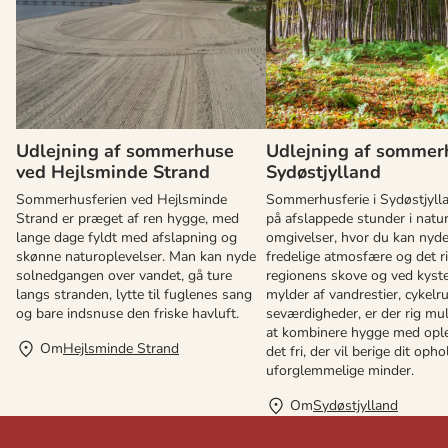
Udlejning af sommerhuse
Udlejning af sommer
ved Hejlsminde Strand
Sydøstjylland
Sommerhusferien ved Hejlsminde
Sommerhusferie i Sydøstjyll
Strand er præget af ren hygge, med
på afslappede stunder i nat
lange dage fyldt med afslapning og
omgivelser, hvor du kan nyd
skønne naturoplevelser. Man kan nyde
fredelige atmosfære og det ri
solnedgangen over vandet, gå ture
regionens skove og ved kyst
langs stranden, lytte til fuglenes sang
mylder af vandrestier, cykelr
og bare indsnuse den friske havluft.
seværdigheder, er der rig mu
at kombinere hygge med ople
Om
Hejlsminde Strand
det fri, der vil berige dit oph
uforglemmelige minder.
Om
Sydøstjylland