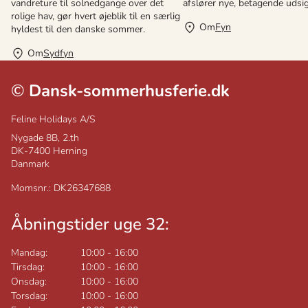
vandreture til solnedgange over det
afslører nye, betagende udsig
rolige hav, gør hvert øjeblik til en særlig
Om
Fyn
hyldest til den danske sommer.
Om
Sydfyn
©
Dansk-sommerhusferie.dk
Feline Holidays A/S
Nygade 8B, 2.th
DK-7400
Herning
Danmark
Momsnr.: DK26347688
Åbningstider uge 32:
Mandag:
10:00
-
16:00
Tirsdag:
10:00
-
16:00
Onsdag:
10:00
-
16:00
Torsdag:
10:00
-
16:00