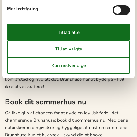
eksempel ved at besøge de lokale museer eller deltage i
nogle af landsbyens traditionelle begivenheder.
Markedsføring
At tilbringe tid sammen som familie er utroligt vigtigt, og en
sommerhusferie i Brunshuse giver jer masser af muligheder
for at gøre netop dette. De fælles oplevelser I vil få, kan
bidrage til at styrke jeres indbyrdes bånd og skabe en endnu
tættere forbindelse mellem jer. Og husk, det er ikke kun de
store oplevelser, der tæller. Også de små stunder, som når I
samles om morgenbordet, gåturene i solnedgangen eller de
hyggelige aftener i sommerhuset, vil have stor betydning. Så
kom afsted og nyd alt det, Brunshuse har at byde på - I vil
ikke blive skuffede!
Book dit sommerhus nu
Gå ikke glip af chancen for at nyde en idyllisk ferie i det
charmerende Brunshuse; book dit sommerhus nu! Med dens
naturskønne omgivelser og hyggelige atmosfære er en ferie i
Brunshuse kun et klik væk - skynd dig at booke!