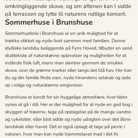
omkringliggende skove, og om aftenen kan I sidde
på terrassen og lytte til naturens natlige koncert.
Sommerhuse i Brunshuse
Sommerhusferie i Brunshuse er en unik mulighed for at
trække stikket og nyde livet sammen med familien. Denne
idylliske landsby beliggende på Fyns Hoved, tilbyder en sand
skattekiste af naturskønne oplevelser og muligheden for at
indånde frisk luft, mens man slentrer gennem de smukke
skove, over de grønne marker eller langs det blå hav. Her kan
du og din familie finde roen, nyde hinandens selskab og lade
op i rolige og naturskønne omgivelser.
Brunshuse er kendt for sin hyggelige atmosfære, hvor tiden
synes at gå i stå. Her er der mulighed for at nyde en god bog i
skyggen af træerne, tage på opdagelse på de mange vandre-
og cykelstier, eller blot sidde og nyde udsigten over det åbne
landskab eller havet. Det er også oplagt at tage på picnic i
naturen, hvor man kan nyde hjemmelavet mad i det fri.