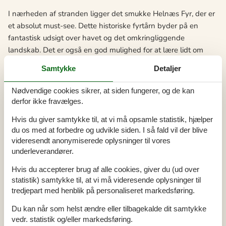
I nærheden af stranden ligger det smukke Helnæs Fyr, der er
et absolut must-see. Dette historiske fyrtårn byder på en
fantastisk udsigt over havet og det omkringliggende
landskab. Det er også en god mulighed for at lære lidt om
områdets maritime historie. For de naturglade, er Helnæs
Samtykke
Detaljer
Naturreservat et vidunderligt sted at besøge. Her kan I nyde
en rolig gåtur, se på fugle og beundre det smukke landskab.
Nødvendige cookies sikrer, at siden fungerer, og de kan
derfor ikke fravælges.
Hvis I leder efter en mere kulturel dag, kan I overveje en tur til
Assens. For de kulturinteresserede, er Willemoesgården
Hvis du giver samtykke til, at vi må opsamle statistik, hjælper
Museum et fantastisk sted at besøge. Museet har en række
du os med at forbedre og udvikle siden. I så fald vil der blive
videresendt anonymiserede oplysninger til vores
udstillinger, der fortæller historien om Assens og omegn,
underleverandører.
hvilket giver en spændende indsigt i områdets rige historie og
kulturarv. Uanset hvad jeres interesser er, er der noget for alle
Hvis du accepterer brug af alle cookies, giver du (ud over
i Brunshuse.
statistik) samtykke til, at vi må videresende oplysninger til
tredjepart med henblik på personaliseret markedsføring.
Her er et udvalg af de spændende oplevelser, der venter jer:
Du kan når som helst ændre eller tilbagekalde dit samtykke
Odense Zoo: Omkring en times kørsel fra Brunshuse, kan I
vedr. statistik og/eller markedsføring.