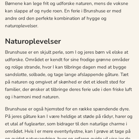
Børnene kan lege frit og udforske naturen, mens de voksne
kan slappe af og nyde roen. En ferie i Brunshuse er med
andre ord den perfekte kombination af hygge og
naturoplevelser.
Naturoplevelser
Brunshuse er en skjult perle, som I og jeres børn vil elske at
udforske. Området er kendt for sine frodige grønne områder
og rolige strande, hvor I kan tilbringe dagen med at bygge
sandslotte, solbade, og tage lange afslappende gåture. Tæt
på naturen og omgivet af skønhed er det et ideelt sted for
familier, der ønsker at tilbringe deres ferie ude i den friske luft
og i harmoni med naturen.
Brunshuse er også hjemsted for en række spændende dyre.
På jeres gåture kan I være heldige at støde på rådyr, harer og
et utal af fuglearter, som bidrager til den naturlige charme i
området. Hvis I er mere eventyrlystne, kan I prøve at tage på
en guidet naturvandring, hvor en erfaren guide vil vise jer de