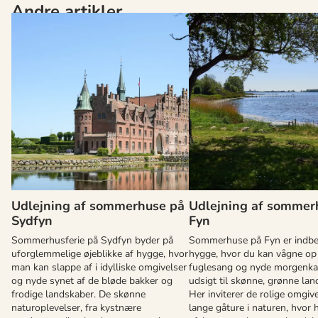
Andre artikler
Udlejning af sommerhuse på
Udlejning af sommer
Sydfyn
Fyn
Sommerhusferie på Sydfyn byder på
Sommerhuse på Fyn er indbe
uforglemmelige øjeblikke af hygge, hvor
hygge, hvor du kan vågne op t
man kan slappe af i idylliske omgivelser
fuglesang og nyde morgenka
og nyde synet af de bløde bakker og
udsigt til skønne, grønne lan
frodige landskaber. De skønne
Her inviterer de rolige omgivel
naturoplevelser, fra kystnære
lange gåture i naturen, hvor h