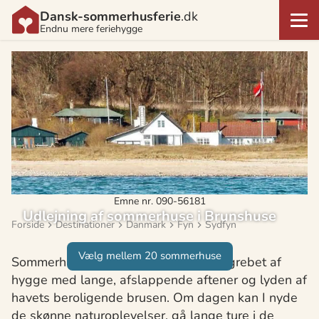
Dansk-sommerhusferie
.dk
Endnu mere feriehygge
Emne nr. 090-56181
Udlejning af sommerhuse i Brunshuse
Forside
Destinationer
Danmark
Fyn
Sydfyn
Vælg mellem 20 sommerhuse
Sommerhusferie i Brunshuse er indbegrebet af
hygge med lange, afslappende aftener og lyden af
havets beroligende brusen. Om dagen kan I nyde
de skønne naturoplevelser, gå lange ture i de