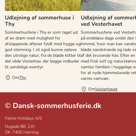
Udlejning af sommerhuse i
Udlejning af sommer
Thy
ved Vesterhavet
Sommerhusferie i Thy er som taget ud
Sommerhusferie ved Vesterh
af en drøm med mulighed for
på endeløse dage under den 
afslappende aftener fyldt med hygge og
himmel, hvor man kan vandre
god stemning. I vil også kunne opleve
bløde sandstrande og lade sig
den utrolige natur, fra de bløde klitter til
af det brusende hav. Efter en
det vilde Vesterhav, der begge indbyder
med frisk luft og naturskønne
til uendelige eventyr.
samles familien i hyggelige 
for at nyde hjemmelavede ret
Om
Thy
varme samvær.
Om
Vesterhavet
©
Dansk-sommerhusferie.dk
Feline Holidays A/S
Nygade 8B, 2.th
DK-7400
Herning