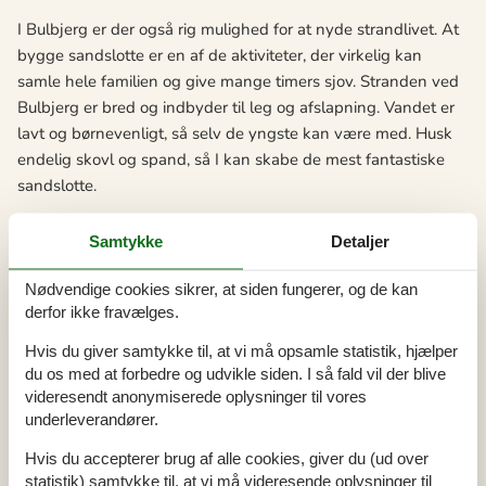
I Bulbjerg er der også rig mulighed for at nyde strandlivet. At
bygge sandslotte er en af de aktiviteter, der virkelig kan
samle hele familien og give mange timers sjov. Stranden ved
Bulbjerg er bred og indbyder til leg og afslapning. Vandet er
lavt og børnevenligt, så selv de yngste kan være med. Husk
endelig skovl og spand, så I kan skabe de mest fantastiske
sandslotte.
Foruden fugleklippen og stranden er der også andre
Samtykke
Detaljer
spændende seværdigheder i nærheden af Bulbjerg. I kan for
eksempel besøge Bulbjerg Bunkermuseum, hvor I kan lære
Nødvendige cookies sikrer, at siden fungerer, og de kan
mere om Danmarks historie under 2. verdenskrig. Der er også
derfor ikke fravælges.
flere dejlige vandrestier i området, hvor I kan opleve den
Hvis du giver samtykke til, at vi må opsamle statistik, hjælper
smukke uberørte natur på nærmeste hold. Alt i alt er der
du os med at forbedre og udvikle siden. I så fald vil der blive
rigelig med aktiviteter og oplevelser, som vil gøre jeres
videresendt anonymiserede oplysninger til vores
sommerhusferie i Bulbjerg til noget helt specielt.
underleverandører.
Her er et udvalg af de spændende oplevelser, der venter jer:
Hvis du accepterer brug af alle cookies, giver du (ud over
statistik) samtykke til, at vi må videresende oplysninger til