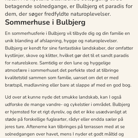
betagende solnedgange, er Bulbjerg et paradis for
dem, der søger fredfyldte naturoplevelser.
Sommerhuse i Bulbjerg
En sommerhusferie i Bulbjerg vil tilbyde dig og din familie en
unik blanding af afslapning, hygge og naturoplevelser.
Bulbjerg er kendt for sine fantastiske landskaber, der omfatter
kystlinjer, skove og klitter, hvilket gør det til et sandt paradis
for naturelskere. Samtidig er den lune og hyggelige
atmosfære i sommerhuset det perfekte sted at tilbringe
kvalitetstid sammen som familie, uanset om det er med
brætspil, madlavning eller bare at slappe af med en god bog.
Ud over at kunne nyde det smukke landskab, kan I også
udforske de mange vandre- og cykelstier i området. Bulbjerg
er hjemsted for et rigt dyreliv, og det er ikke usædvanligt at
støde på forskellige fuglearter, rådyr eller endda sæler på
jeres ture. Aftenerne kan tilbringes på terrassen med at se
solnedgangen over havet, mens I nyder et godt måltid og