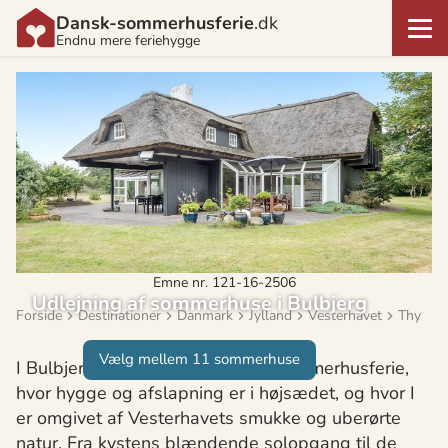
Dansk-sommerhusferie
.dk
Endnu mere feriehygge
Emne nr. 121-16-2506
Udlejning af sommerhuse i Bulbjerg
Forside
Destinationer
Danmark
Jylland
Vesterhavet
Thy
Vælg mellem 11 sommerhuse
I Bulbjerg kan I nyde en idyllisk sommerhusferie,
hvor hygge og afslapning er i højsædet, og hvor I
er omgivet af Vesterhavets smukke og uberørte
natur. Fra kystens blændende solopgang til de