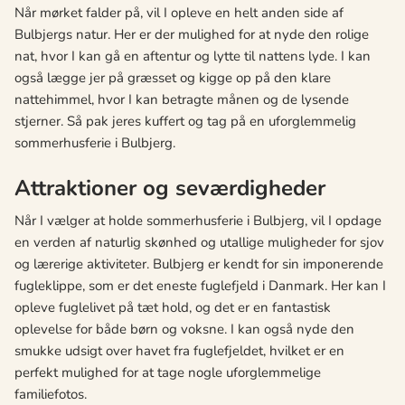
Når mørket falder på, vil I opleve en helt anden side af
Bulbjergs natur. Her er der mulighed for at nyde den rolige
nat, hvor I kan gå en aftentur og lytte til nattens lyde. I kan
også lægge jer på græsset og kigge op på den klare
nattehimmel, hvor I kan betragte månen og de lysende
stjerner. Så pak jeres kuffert og tag på en uforglemmelig
sommerhusferie i Bulbjerg.
Attraktioner og seværdigheder
Når I vælger at holde sommerhusferie i Bulbjerg, vil I opdage
en verden af naturlig skønhed og utallige muligheder for sjov
og lærerige aktiviteter. Bulbjerg er kendt for sin imponerende
fugleklippe, som er det eneste fuglefjeld i Danmark. Her kan I
opleve fuglelivet på tæt hold, og det er en fantastisk
oplevelse for både børn og voksne. I kan også nyde den
smukke udsigt over havet fra fuglefjeldet, hvilket er en
perfekt mulighed for at tage nogle uforglemmelige
familiefotos.