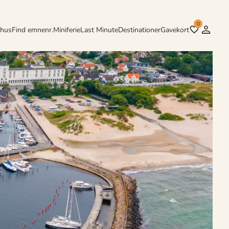
0
rhus
Find emnenr.
Miniferie
Last Minute
Destinationer
Gavekort