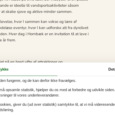
ande er ideelle til vandsportsaktiviteter såsom
or at skabe sjove og aktive minder sammen.
plevelse, hvor I sammen kan vokse og lære af
løse eventyr, hvor I kan udforske alt fra dyrelivet
n. Hver dag i Hornbæk er en invitation til at leve i
e år frem.
 på en bred vifte af attraktioner og
åde eventyr og kulturelle oplevelser. Den
ykke
Det
r I kan nyde friskfanget fisk direkte fra bådene
fære. For de kunstinteresserede tilbyder Hornbæk
den fungerer, og de kan derfor ikke fravælges.
le og internationale kunstnere.
 må opsamle statistik, hjælper du os med at forbedre og udvikle siden. I
ninger til vores underleverandører.
trande en fantastisk aktivitet, der kan underholde
rheden finder I også Hornbæk Plantage, som er et
ookies, giver du (ud over statistik) samtykke til, at vi må videresende
lora og fauna. Desuden er der mulighed for at tage
dsføring.