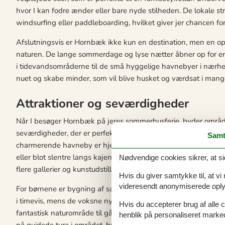
hvor I kan fodre ænder eller bare nyde stilheden. De lokale str
windsurfing eller paddleboarding, hvilket giver jer chancen f
Afslutningsvis er Hornbæk ikke kun en destination, men en o
naturen. De lange sommerdage og lyse nætter åbner op for ende
i tidevandsområderne til de små hyggelige havnebyer i nærhede
nuet og skabe minder, som vil blive husket og værdsat i mang
Attraktioner og seværdigheder
Når I besøger Hornbæk på jeres sommerhusferie, byder området
seværdigheder, der er perfekte for enhver familie, der søger b
Samt
charmerende havneby er hjemsted for et livligt havnemiljø, hvo
eller blot slentre langs kajen og mærke den autentiske atmos
Nødvendige cookies sikrer, at si
flere gallerier og kunstudstillinger, som præsenterer både loka
Hvis du giver samtykke til, at vi
videresendt anonymiserede oplys
For børnene er bygning af sandslotte på Hornbæks brede sands
i timevis, mens de voksne nyder solen eller en god bog. I næ
Hvis du accepterer brug af alle c
fantastisk naturområde til gåture og opdagelse af den lokale f
henblik på personaliseret marke