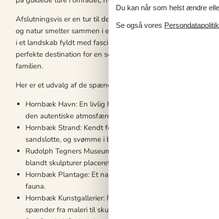
på guidede ture i området, hvor I kan lære mere om den lokale 
Du kan når som helst ændre eller
Afslutningsvis er en tur til det nærliggende Rudolph Tegners
Se også vores
Persondatapolitik
og natur smelter sammen i en imponerende udstilling under åbe
i et landskab fyldt med fascinerende skulpturer. Med disse a
perfekte destination for en sommerhusferie, der byder på både
familien.
Her er et udvalg af de spændende oplevelser, der venter i Ho
Hornbæk Havn: En livlig havn, hvor man kan opleve den loka
den autentiske atmosfære af en dansk kystby.
Hornbæk Strand: Kendt for sine brede sandstrande og rene
sandslotte, og svømme i bølgen blå.
Rudolph Tegners Museum og Statuepark: En unik kombinati
blandt skulpturer placeret i et dramatisk landskab, der give
Hornbæk Plantage: Et naturskønt område perfekt til vandret
fauna.
Hornbæk Kunstgallerier: Flere gallerier præsenterer værker 
spænder fra maleri til skulptur og fotografi.