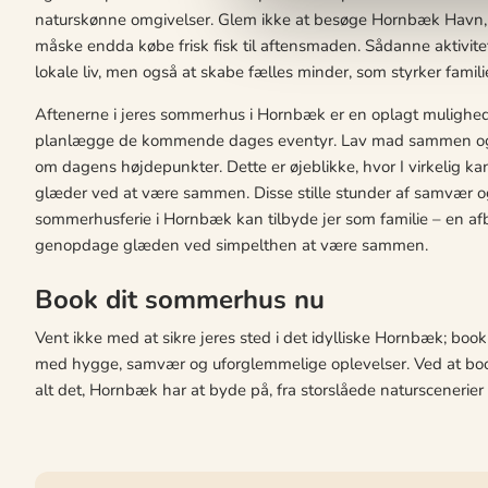
naturskønne omgivelser. Glem ikke at besøge Hornbæk Havn, h
måske endda købe frisk fisk til aftensmaden. Sådanne aktivitet
lokale liv, men også at skabe fælles minder, som styrker fami
Aftenerne i jeres sommerhus i Hornbæk er en oplagt mulighed 
planlægge de kommende dages eventyr. Lav mad sammen og ny
om dagens højdepunkter. Dette er øjeblikke, hvor I virkelig 
glæder ved at være sammen. Disse stille stunder af samvær og
sommerhusferie i Hornbæk kan tilbyde jer som familie – en afb
genopdage glæden ved simpelthen at være sammen.
Book dit sommerhus nu
Vent ikke med at sikre jeres sted i det idylliske Hornbæk; book
med hygge, samvær og uforglemmelige oplevelser. Ved at book n
alt det, Hornbæk har at byde på, fra storslåede naturscenerier 