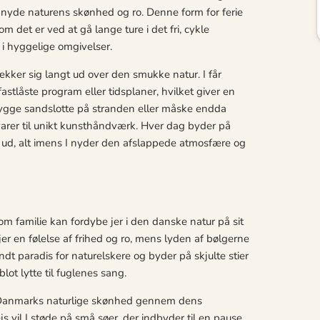
 nyde naturens skønhed og ro. Denne form for ferie
m det er ved at gå lange ture i det fri, cykle
i hyggelige omgivelser.
kker sig langt ud over den smukke natur. I får
astlåste program eller tidsplaner, hvilket giver en
, bygge sandslotte på stranden eller måske endda
råvarer til unikt kunsthåndværk. Hver dag byder på
t ud, alt imens I nyder den afslappede atmosfære og
om familie kan fordybe jer i den danske natur på sit
r en følelse af frihed og ro, mens lyden af bølgerne
t paradis for naturelskere og byder på skjulte stier
lot lytte til fuglenes sang.
e Danmarks naturlige skønhed gennem dens
js vil I støde på små søer, der indbyder til en pause,