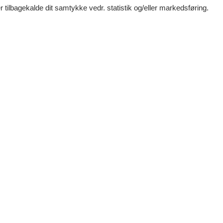
historie og natur.
 tilbagekalde dit samtykke vedr. statistik og/eller markedsføring.
 Museum og Statuepark en unik oplevelse, hvor kunst
n himmel. Parken inviterer til en kulturel vandring
ttraktioner og seværdigheder er Hornbæk den
 afslapning og berigende oplevelser for hele
rnbæk:
le fiskerikultur, nyde friskfanget fisk, og mærke
 badevand, hvor familier kan nyde solen, bygge
on af kunst og natur, hvor besøgende kan vandre
r et indblik i kunstnerens visionære verden.
ure, cykelture, og opdagelse af den lokale flora og
af både lokale og internationale kunstnere, der