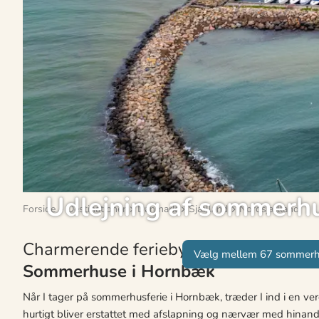
Udlejning af sommerh
Forside
Destinationer
Danmark
Sjælland
Nordsjælland
Charmerende ferieby med badestrand
Vælg mellem 67 sommer
Sommerhuse i Hornbæk
Når I tager på sommerhusferie i Hornbæk, træder I ind i en ver
hurtigt bliver erstattet med afslapning og nærvær med hinand