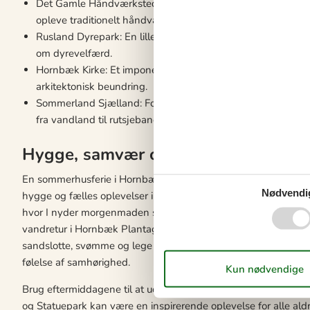
Det Gamle Håndværksted: Med sin beliggenhed på kanten af 
opleve traditionelt håndværk og se håndværkere i arbejde,
Rusland Dyrepark: En lille, men charmerende dyrepark, hvo
om dyrevelfærd.
Hornbæk Kirke: Et imponerende bygningsværk med en rig histo
arkitektonisk beundring.
Sommerland Sjælland: Forlystelsesparken byder på en dag 
fra vandland til rutsjebaner og spil.
Hygge, samvær og fælles oplevelser
En sommerhusferie i Hornbæk tilbyder den perfekte ramme for 
Nødvendi
hygge og fælles oplevelser i nogle af Danmarks smukkeste o
hvor I nyder morgenmaden sammen uden hastværk, og planlæg
vandretur i Hornbæk Plantage, hvor I sammen kan udforske nat
sandslotte, svømme og lege i vandkanten. Disse enkle glæde
følelse af samhørighed.
Brug eftermiddagene til at udforske de lokale seværdigheder 
og Statuepark kan være en inspirerende oplevelse for alle al