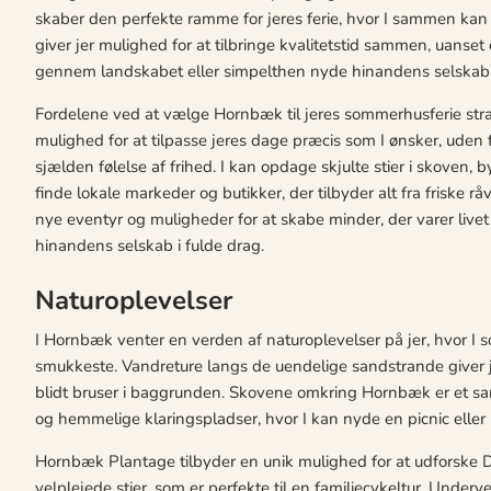
skaber den perfekte ramme for jeres ferie, hvor I sammen kan
giver jer mulighed for at tilbringe kvalitetstid sammen, uanset o
gennem landskabet eller simpelthen nyde hinandens selskab 
Fordelene ved at vælge Hornbæk til jeres sommerhusferie stræ
mulighed for at tilpasse jeres dage præcis som I ønsker, uden f
sjælden følelse af frihed. I kan opdage skjulte stier i skoven
finde lokale markeder og butikker, der tilbyder alt fra friske 
nye eventyr og muligheder for at skabe minder, der varer live
hinandens selskab i fulde drag.
Naturoplevelser
I Hornbæk venter en verden af naturoplevelser på jer, hvor I s
smukkeste. Vandreture langs de uendelige sandstrande giver je
blidt bruser i baggrunden. Skovene omkring Hornbæk er et sand
og hemmelige klaringspladser, hvor I kan nyde en picnic eller b
Hornbæk Plantage tilbyder en unik mulighed for at udforsk
velplejede stier, som er perfekte til en familiecykeltur. Underve