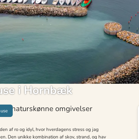
use i Hornbæk
 og naturskønne omgivelser
huse
den af ro og idyl, hvor hverdagens stress og jag
en. Den unikke kombination af skov, strand, og hav