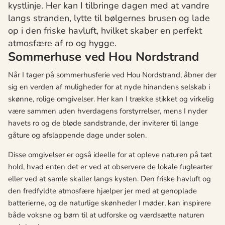
kystlinje. Her kan I tilbringe dagen med at vandre
langs stranden, lytte til bølgernes brusen og lade
op i den friske havluft, hvilket skaber en perfekt
atmosfære af ro og hygge.
Sommerhuse ved Hou Nordstrand
Når I tager på sommerhusferie ved Hou Nordstrand, åbner der
sig en verden af muligheder for at nyde hinandens selskab i
skønne, rolige omgivelser. Her kan I trække stikket og virkelig
være sammen uden hverdagens forstyrrelser, mens I nyder
havets ro og de bløde sandstrande, der inviterer til lange
gåture og afslappende dage under solen.
Disse omgivelser er også ideelle for at opleve naturen på tæt
hold, hvad enten det er ved at observere de lokale fuglearter
eller ved at samle skaller langs kysten. Den friske havluft og
den fredfyldte atmosfære hjælper jer med at genoplade
batterierne, og de naturlige skønheder I møder, kan inspirere
både voksne og børn til at udforske og værdsætte naturen