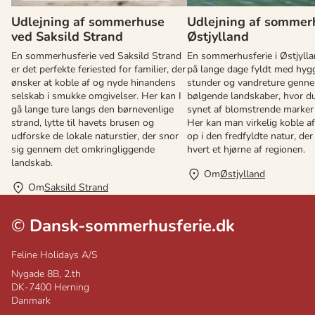
Udlejning af sommerhuse
Udlejning af sommer
ved Saksild Strand
Østjylland
En sommerhusferie ved Saksild Strand
En sommerhusferie i Østjyll
er det perfekte feriested for familier, der
på lange dage fyldt med hyg
ønsker at koble af og nyde hinandens
stunder og vandreture genn
selskab i smukke omgivelser. Her kan I
bølgende landskaber, hvor d
gå lange ture langs den børnevenlige
synet af blomstrende marker
strand, lytte til havets brusen og
Her kan man virkelig koble af
udforske de lokale naturstier, der snor
op i den fredfyldte natur, de
sig gennem det omkringliggende
hvert et hjørne af regionen.
landskab.
Om
Østjylland
Om
Saksild Strand
©
Dansk-sommerhusferie.dk
Feline Holidays A/S
Nygade 8B, 2.th
DK-7400
Herning
Danmark