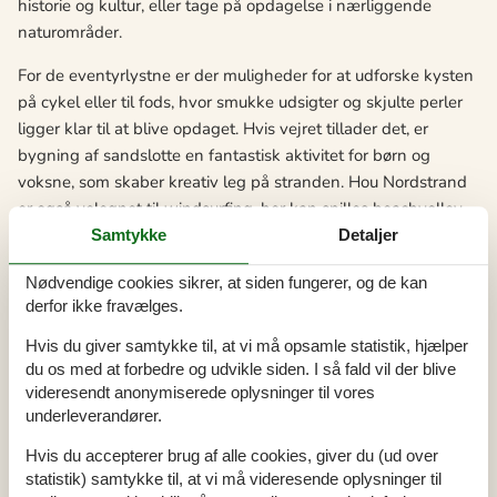
historie og kultur, eller tage på opdagelse i nærliggende
naturområder.
For de eventyrlystne er der muligheder for at udforske kysten
på cykel eller til fods, hvor smukke udsigter og skjulte perler
ligger klar til at blive opdaget. Hvis vejret tillader det, er
bygning af sandslotte en fantastisk aktivitet for børn og
voksne, som skaber kreativ leg på stranden. Hou Nordstrand
er også velegnet til windsurfing, her kan spilles beachvolley
og minigolf, så her er aktiviteter for store som små. Dette ikke
Samtykke
Detaljer
blot skaber sjov, men også varige minder.
Nødvendige cookies sikrer, at siden fungerer, og de kan
Ta' turen til den hyggelige by Odder og til Økologiens Have,
derfor ikke fravælges.
der er Nordens største med alle typer af haver, væksthus, cafe
Hvis du giver samtykke til, at vi må opsamle statistik, hjælper
og butik. Her er også aktiviteter for børn som f.eks.
du os med at forbedre og udvikle siden. I så fald vil der blive
hestevognskørsel, bål og leg, og haven er et populært
videresendt anonymiserede oplysninger til vores
udflugtsmål også for børnefamilier. Besøg også Fru Møllers
underleverandører.
Mølleri. Fra Hou Nordstrand er der ca. en halv time i bil til
Hvis du accepterer brug af alle cookies, giver du (ud over
Aarhus og Horsens, der begge er spændende kultur- og
statistik) samtykke til, at vi må videresende oplysninger til
shopping-byer.