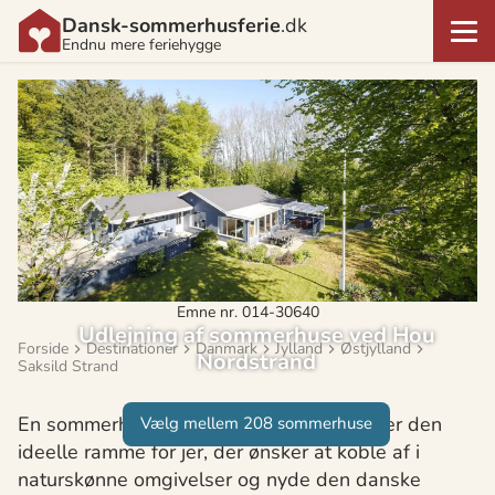
Dansk-sommerhusferie
.dk
Endnu mere feriehygge
Emne nr. 014-30640
Udlejning af sommerhuse ved Hou
Forside
Destinationer
Danmark
Jylland
Østjylland
Nordstrand
Saksild Strand
En sommerhusferie ved Hou Nordstrand er den
Vælg mellem 208 sommerhuse
ideelle ramme for jer, der ønsker at koble af i
naturskønne omgivelser og nyde den danske