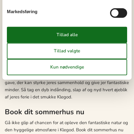
tættere sammen, og de er en fantastisk måde at skabe gode
Markedsføring
minder på. Det er også vigtigt at huske, at det ikke altid er de
store oplevelser, der betyder mest. Det kan også være de små
ting, som en hyggelig picnic i naturen, et spil kort eller en
gåtur ved solnedgang, der skaber de bedste minder.
Husk på, at en ferie ikke kun handler om at se og gøre nye
ting, men også om at tage en pause fra hverdagen og nyde
hinandens selskab. I Klegod har I mulighed for at tage en
pause fra det travle hverdagsliv og bare være sammen. At
kunne tilbringe tid sammen uden forstyrrelser er en uvurderlig
gave, der kan styrke jeres sammenhold og give jer fantastiske
minder. Så tag en dyb indånding, slap af og nyd hvert øjeblik
af jeres ferie i det smukke Klegod.
Book dit sommerhus nu
Gå ikke glip af chancen for at opleve den fantastiske natur og
den hyggelige atmosfære i Klegod. Book dit sommerhus nu