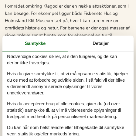
I området omkring Klegod er der en række attraktioner, som I
kan besøge. For eksempel ligger både Fiskeriets Hus og
Holmsland Klit Museum tæt på, hvor I kan lære mere om
områdets historie og natur. For børnene er der også masser af
sjove oplevelser at hente, som for eksempel en tur til
JyllandsAkvariet i Thyborøn, hvor I kan komme helt tæt på
Samtykke
Detaljer
det fascinerende liv i havet.
Nødvendige cookies sikrer, at siden fungerer, og de kan
Derudover er Klegod et godt udgangspunkt for ture til nogle
derfor ikke fravælges.
af Vestjyllands andre seværdigheder. Indenfor en kort
Hvis du giver samtykke til, at vi må opsamle statistik, hjælper
køreafstand finder I både Ringkøbing, der byder på hyggelige
du os med at forbedre og udvikle siden. I så fald vil der blive
gader og spændende butikker, og Hvide Sande, der er kendt
videresendt anonymiserede oplysninger til vores
for sin livlige fiskerihavn. Så uanset jeres interesser, er der rig
underleverandører.
mulighed for at få en varieret og oplevelsesrig
Hvis du accepterer brug af alle cookies, giver du (ud over
sommerhusferie i Klegod.
statistik) samtykke til, at vi må videresende oplysninger til
tredjepart med henblik på personaliseret markedsføring.
Her er et udvalg af de spændende oplevelser, der venter jer:
Du kan når som helst ændre eller tilbagekalde dit samtykke
Fiskeri i Ringkøbing Fjord: Lige ved Klegod finder I
vedr. statistik og/eller markedsføring.