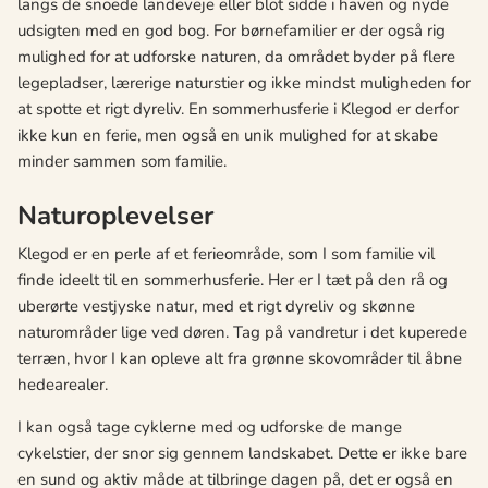
langs de snoede landeveje eller blot sidde i haven og nyde
udsigten med en god bog. For børnefamilier er der også rig
mulighed for at udforske naturen, da området byder på flere
legepladser, lærerige naturstier og ikke mindst muligheden for
at spotte et rigt dyreliv. En sommerhusferie i Klegod er derfor
ikke kun en ferie, men også en unik mulighed for at skabe
minder sammen som familie.
Naturoplevelser
Klegod er en perle af et ferieområde, som I som familie vil
finde ideelt til en sommerhusferie. Her er I tæt på den rå og
uberørte vestjyske natur, med et rigt dyreliv og skønne
naturområder lige ved døren. Tag på vandretur i det kuperede
terræn, hvor I kan opleve alt fra grønne skovområder til åbne
hedearealer.
I kan også tage cyklerne med og udforske de mange
cykelstier, der snor sig gennem landskabet. Dette er ikke bare
en sund og aktiv måde at tilbringe dagen på, det er også en