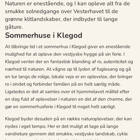
Naturen er enestående, og I kan opleve alt fra de
smukke solnedgange over Vesterhavet til de
grønne klitlandskaber, der indbyder til lange
gåture.
Sommerhuse i Klegod
At tilbringe tid i et sommerhus i Klegod giver en enestående
mulighed for at opleve den vestjyske hygge på sin ferie. I
Klegod venter der en fantastisk blanding af ro, autenticitet og
nærhed til naturen. At vågne op til lyden af fuglesang og gå
en tur langs de rolige, lokale veje er en oplevelse, der bringer
ro i sindet og forbinder familien på en helt særlig måde.
Ligeledes er det at samles over et hjemmelavet måltid efter
en dag fuld af oplevelser i naturen en del af den charme, der
gør en sommerhusferie i Klegod til noget helt særligt.
Klegod byder desuden på en række naturoplevelser, der kan
nydes i eget tempo. Her er det muligt at tage på lange
vandreture gennem det smukke, vestjyske landskab, cykle