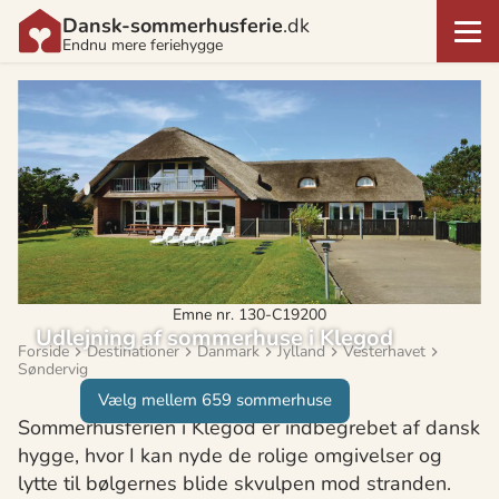
Dansk-sommerhusferie
.dk
Endnu mere feriehygge
Emne nr. 130-C19200
Udlejning af sommerhuse i Klegod
Forside
Destinationer
Danmark
Jylland
Vesterhavet
Søndervig
Vælg mellem 659 sommerhuse
Sommerhusferien i Klegod er indbegrebet af dansk
hygge, hvor I kan nyde de rolige omgivelser og
lytte til bølgernes blide skvulpen mod stranden.