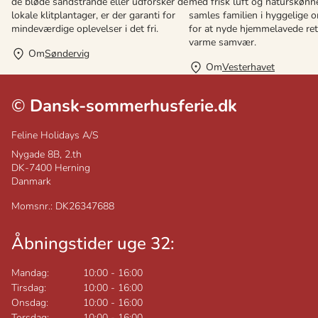
de bløde sandstrande eller udforsker de
med frisk luft og naturskønne
lokale klitplantager, er der garanti for
samles familien i hyggelige 
mindeværdige oplevelser i det fri.
for at nyde hjemmelavede ret
varme samvær.
Om
Søndervig
Om
Vesterhavet
©
Dansk-sommerhusferie.dk
Feline Holidays A/S
Nygade 8B, 2.th
DK-7400
Herning
Danmark
Momsnr.: DK26347688
Åbningstider uge 32:
Mandag:
10:00
-
16:00
Tirsdag:
10:00
-
16:00
Onsdag:
10:00
-
16:00
Torsdag:
10:00
-
16:00