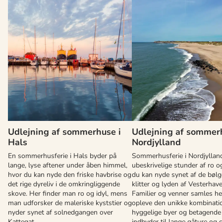
Udlejning af sommerhuse i
Udlejning af sommer
Hals
Nordjylland
En sommerhusferie i Hals byder på
Sommerhusferie i Nordjyllan
lange, lyse aftener under åben himmel,
ubeskrivelige stunder af ro og
hvor du kan nyde den friske havbrise og
du kan nyde synet af de bøl
det rige dyreliv i de omkringliggende
klitter og lyden af Vesterhav
skove. Her finder man ro og idyl, mens
Familier og venner samles her
man udforsker de maleriske kyststier og
opleve den unikke kombinati
nyder synet af solnedgangen over
hyggelige byer og betagende 
Kattegat.
indbyder til lange gåture og c