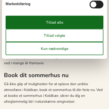
Om aftenen kan I tilbringe jeres egne hyggelige aftener i
Markedsføring
sommerhuset. Tænd nogle stearinlys, spil kort eller brætspil,
og nyd hinandens selskab.
At tage på sommerhusferie handler ikke kun om at komme
væk fra hverdagen, men også om at komme tættere på
hinanden. Det er i disse stunder, hvor I har tid til at snakke,
grine og bare være sammen, at I virkelig vil opleve, hvor
meget jeres familie betyder. At være sammen på en
sommerhusferie i Koldkær kan derfor være en god mulighed
for at styrke jeres familiebånd og skabe minder, der vil vare
ved i mange år fremover.
Book dit sommerhus nu
Gå ikke glip af muligheden for at opleve den unikke
atmosfære i Koldkær, book et sommerhus til din ferie nu. Ved
at booke et sommerhus i Koldkær, sikrer du dig en
uforglemmelig tid i naturskønne omgivelser.