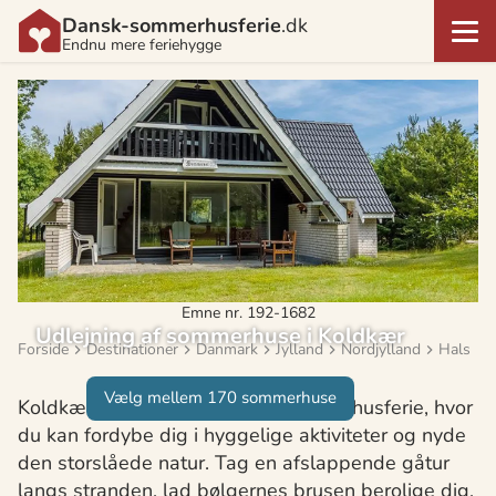
Dansk-sommerhusferie
.dk
Endnu mere feriehygge
Emne nr. 192-1682
Udlejning af sommerhuse i Koldkær
Forside
Destinationer
Danmark
Jylland
Nordjylland
Hals
Vælg mellem 170 sommerhuse
Koldkær byder på en idyllisk sommerhusferie, hvor
du kan fordybe dig i hyggelige aktiviteter og nyde
den storslåede natur. Tag en afslappende gåtur
langs stranden, lad bølgernes brusen berolige dig,