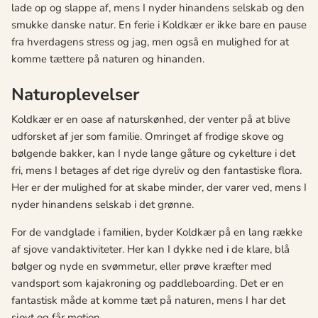
lade op og slappe af, mens I nyder hinandens selskab og den
smukke danske natur. En ferie i Koldkær er ikke bare en pause
fra hverdagens stress og jag, men også en mulighed for at
komme tættere på naturen og hinanden.
Naturoplevelser
Koldkær er en oase af naturskønhed, der venter på at blive
udforsket af jer som familie. Omringet af frodige skove og
bølgende bakker, kan I nyde lange gåture og cykelture i det
fri, mens I betages af det rige dyreliv og den fantastiske flora.
Her er der mulighed for at skabe minder, der varer ved, mens I
nyder hinandens selskab i det grønne.
For de vandglade i familien, byder Koldkær på en lang række
af sjove vandaktiviteter. Her kan I dykke ned i de klare, blå
bølger og nyde en svømmetur, eller prøve kræfter med
vandsport som kajakroning og paddleboarding. Det er en
fantastisk måde at komme tæt på naturen, mens I har det
sjovt og får motion.