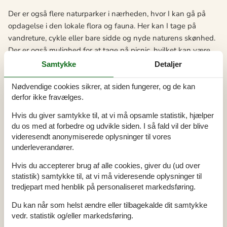
Der er også flere naturparker i nærheden, hvor I kan gå på
opdagelse i den lokale flora og fauna. Her kan I tage på
vandreture, cykle eller bare sidde og nyde naturens skønhed.
Der er også mulighed for at tage på picnic, hvilket kan være
en sjov og afslappende måde at tilbringe en eftermiddag på.
Samtykke
Detaljer
Hvis I er interesserede i historie, er der mange seværdigheder
Nødvendige cookies sikrer, at siden fungerer, og de kan
at besøge. I kan tage en tur til det lokale museum, hvor I kan
derfor ikke fravælges.
lære om områdets historie og kultur. Her kan I også se nogle
Hvis du giver samtykke til, at vi må opsamle statistik, hjælper
af de gamle bygninger, som er bevaret og restaureret. I kan
du os med at forbedre og udvikle siden. I så fald vil der blive
også besøge nogle af de lokale kirker, som er kendt for deres
videresendt anonymiserede oplysninger til vores
smukke arkitektur og historiske betydning. Med alle disse
underleverandører.
attraktioner og seværdigheder, vil en sommerhusferie i
Hvis du accepterer brug af alle cookies, giver du (ud over
Koldkær uden tvivl være en mindeværdig oplevelse for jer
statistik) samtykke til, at vi må videresende oplysninger til
som familie.
tredjepart med henblik på personaliseret markedsføring.
Her er et udvalg af de spændende oplevelser, der venter jer:
Du kan når som helst ændre eller tilbagekalde dit samtykke
vedr. statistik og/eller markedsføring.
Koldkær Kirke: Denne historiske kirke ligger i hjertet af