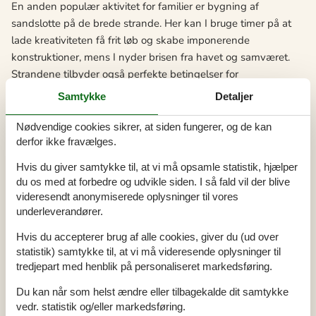
En anden populær aktivitet for familier er bygning af
sandslotte på de brede strande. Her kan I bruge timer på at
lade kreativiteten få frit løb og skabe imponerende
konstruktioner, mens I nyder brisen fra havet og samværet.
Strandene tilbyder også perfekte betingelser for
drageflyvning, hvor I kan se jeres farverige drager svæve højt
Samtykke
Detaljer
oppe mod den blå himmel, et syn der er både beroligende og
opløftende.
Nødvendige cookies sikrer, at siden fungerer, og de kan
derfor ikke fravælges.
Afslutningsvis må I ikke glemme at tage på en guidet tur i
Hvis du giver samtykke til, at vi må opsamle statistik, hjælper
Sønderho, der er kåret som Danmarks smukkeste landsby
du os med at forbedre og udvikle siden. I så fald vil der blive
flere gange. Her kan I gå gennem de gamle stræder, se de
videresendt anonymiserede oplysninger til vores
velbevarede stråtækte huse og lære om livet på Fanø
underleverandører.
gennem tiderne. Dette er en fantastisk måde for jer at
tilbringe kvalitetstid sammen på, mens I opdager nye sider af
Hvis du accepterer brug af alle cookies, giver du (ud over
statistik) samtykke til, at vi må videresende oplysninger til
den danske kulturarv.
tredjepart med henblik på personaliseret markedsføring.
Her er en liste over attraktioner og seværdigheder, der alle er
Du kan når som helst ændre eller tilbagekalde dit samtykke
inden for ca. en times kørsel fra Nyby:
vedr. statistik og/eller markedsføring.