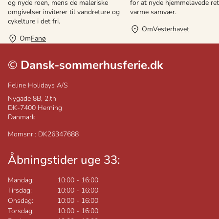
og nyde roen, mens de maleriske
for at nyde hjemmelavede ret
omgivelser inviterer til vandreture og
varme samvær.
cykelture i det fri.
Om
Vesterhavet
Om
Fanø
©
Dansk-sommerhusferie.dk
Feline Holidays A/S
Nygade 8B, 2.th
DK-7400
Herning
Danmark
Momsnr.: DK26347688
Åbningstider uge 33:
Mandag:
10:00
-
16:00
Tirsdag:
10:00
-
16:00
Onsdag:
10:00
-
16:00
Torsdag:
10:00
-
16:00