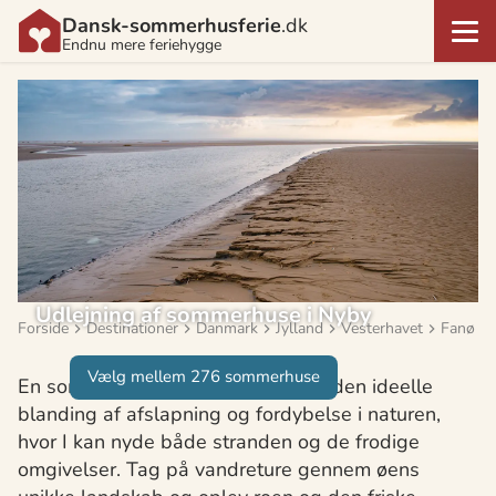
Dansk-sommerhusferie
.dk
Endnu mere feriehygge
Udlejning af sommerhuse i Nyby
Forside
Destinationer
Danmark
Jylland
Vesterhavet
Fanø
Vælg mellem 276 sommerhuse
En sommerhusferie i Nyby tilbyder den ideelle
blanding af afslapning og fordybelse i naturen,
hvor I kan nyde både stranden og de frodige
omgivelser. Tag på vandreture gennem øens