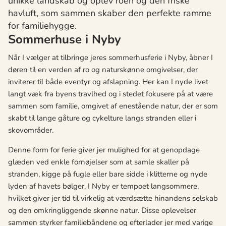
unikke landskab og oplev roen og den friske
havluft, som sammen skaber den perfekte ramme
for familiehygge.
Sommerhuse i Nyby
Når I vælger at tilbringe jeres sommerhusferie i Nyby, åbner I
døren til en verden af ro og naturskønne omgivelser, der
inviterer til både eventyr og afslapning. Her kan I nyde livet
langt væk fra byens travlhed og i stedet fokusere på at være
sammen som familie, omgivet af enestående natur, der er som
skabt til lange gåture og cykelture langs stranden eller i
skovområder.
Denne form for ferie giver jer mulighed for at genopdage
glæden ved enkle fornøjelser som at samle skaller på
stranden, kigge på fugle eller bare sidde i klitterne og nyde
lyden af havets bølger. I Nyby er tempoet langsommere,
hvilket giver jer tid til virkelig at værdsætte hinandens selskab
og den omkringliggende skønne natur. Disse oplevelser
sammen styrker familiebåndene og efterlader jer med varige