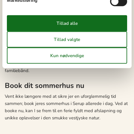
Markedsføring
skabe fælles minder, som I vil værdsætte i mange år
fremover.
Aftenerne er perfekte til at slappe af i sommerhuset, hvor I
kan grille, spille brætspil eller fortælle historier. Det at dele
disse stille øjeblikke, hvor I bare er sammen, uden
dagligdagens forstyrrelser, kan være utroligt berigende. Disse
øjeblikke af samhørighed og fælles oplevelser spiller en stor
rolle i at styrke jeres relationer og sikre, at I vender hjem fra
jeres ferie i Serup med fornyet energi og tættere knyttede
familiebånd.
Book dit sommerhus nu
Vent ikke længere med at sikre jer en uforglemmelig tid
sammen; book jeres sommerhus i Serup allerede i dag. Ved at
booke nu, kan I se frem til en ferie fyldt med afslapning og
unikke oplevelser i den smukke vestjyske natur.