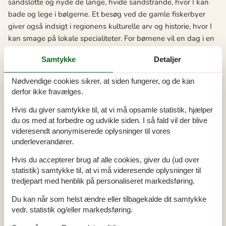
sandslotte og nyde de lange, hvide sandstrande, hvor I kan
bade og lege i bølgerne. Et besøg ved de gamle fiskerbyer
giver også indsigt i regionens kulturelle arv og historie, hvor I
kan smage på lokale specialiteter. For børnene vil en dag i en
af områdets forlystelsesparker eller et besøg på et museum,
Samtykke
Detaljer
hvor de kan lære mere om Thy's natur og historie, være både
underholdende og lærerigt.
Nødvendige cookies sikrer, at siden fungerer, og de kan
derfor ikke fravælges.
Afslutningsvis, glem ikke at tage en tur til Vorupør, hvor I kan
opleve det autentiske liv ved havnen, se lokale fiskere bringe
Hvis du giver samtykke til, at vi må opsamle statistik, hjælper
dagens fangst ind, og måske endda selv prøve kræfter med
du os med at forbedre og udvikle siden. I så fald vil der blive
fiskeri. Dette område tilbyder en blanding af naturlig skønhed
videresendt anonymiserede oplysninger til vores
underleverandører.
og spændende aktiviteter, der vil gøre jeres ferie i Serup
uforglemmelig. Hver dag bringer noget nyt at opdage, hvilket
Hvis du accepterer brug af alle cookies, giver du (ud over
gør det til det perfekte sted for familier, der ønsker at udforske
statistik) samtykke til, at vi må videresende oplysninger til
og skabe minder sammen.
tredjepart med henblik på personaliseret markedsføring.
Her er en liste over nogle af de attraktioner og seværdigheder,
Du kan når som helst ændre eller tilbagekalde dit samtykke
vedr. statistik og/eller markedsføring.
der venter jer inden for ca. en times kørsel fra Serup: