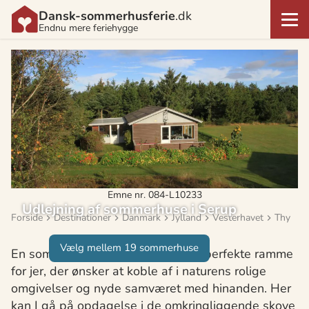
Dansk-sommerhusferie
.dk
Endnu mere feriehygge
Emne nr. 084-L10233
Udlejning af sommerhuse i Serup
Forside
Destinationer
Danmark
Jylland
Vesterhavet
Thy
Vælg mellem 19 sommerhuse
En sommerhusferie i Serup er den perfekte ramme
for jer, der ønsker at koble af i naturens rolige
omgivelser og nyde samværet med hinanden. Her
kan I gå på opdagelse i de omkringliggende skove