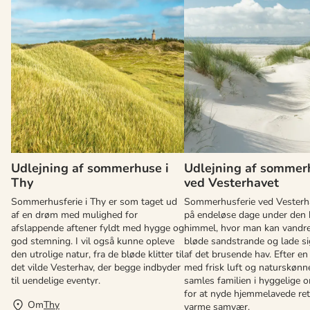
Udlejning af sommerhuse i
Udlejning af sommer
Thy
ved Vesterhavet
Sommerhusferie i Thy er som taget ud
Sommerhusferie ved Vesterh
af en drøm med mulighed for
på endeløse dage under den 
afslappende aftener fyldt med hygge og
himmel, hvor man kan vandre
god stemning. I vil også kunne opleve
bløde sandstrande og lade sig
den utrolige natur, fra de bløde klitter til
af det brusende hav. Efter en
det vilde Vesterhav, der begge indbyder
med frisk luft og naturskønne
til uendelige eventyr.
samles familien i hyggelige 
for at nyde hjemmelavede ret
Om
Thy
varme samvær.