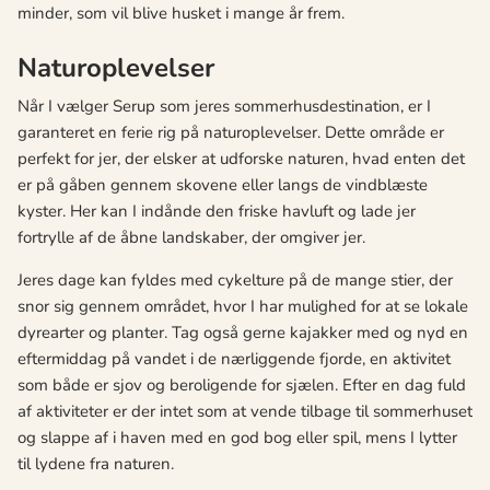
minder, som vil blive husket i mange år frem.
Naturoplevelser
Når I vælger Serup som jeres sommerhusdestination, er I
garanteret en ferie rig på naturoplevelser. Dette område er
perfekt for jer, der elsker at udforske naturen, hvad enten det
er på gåben gennem skovene eller langs de vindblæste
kyster. Her kan I indånde den friske havluft og lade jer
fortrylle af de åbne landskaber, der omgiver jer.
Jeres dage kan fyldes med cykelture på de mange stier, der
snor sig gennem området, hvor I har mulighed for at se lokale
dyrearter og planter. Tag også gerne kajakker med og nyd en
eftermiddag på vandet i de nærliggende fjorde, en aktivitet
som både er sjov og beroligende for sjælen. Efter en dag fuld
af aktiviteter er der intet som at vende tilbage til sommerhuset
og slappe af i haven med en god bog eller spil, mens I lytter
til lydene fra naturen.