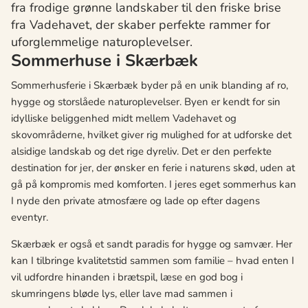
fra frodige grønne landskaber til den friske brise
fra Vadehavet, der skaber perfekte rammer for
uforglemmelige naturoplevelser.
Sommerhuse i Skærbæk
Sommerhusferie i Skærbæk byder på en unik blanding af ro,
hygge og storslåede naturoplevelser. Byen er kendt for sin
idylliske beliggenhed midt mellem Vadehavet og
skovområderne, hvilket giver rig mulighed for at udforske det
alsidige landskab og det rige dyreliv. Det er den perfekte
destination for jer, der ønsker en ferie i naturens skød, uden at
gå på kompromis med komforten. I jeres eget sommerhus kan
I nyde den private atmosfære og lade op efter dagens
eventyr.
Skærbæk er også et sandt paradis for hygge og samvær. Her
kan I tilbringe kvalitetstid sammen som familie – hvad enten I
vil udfordre hinanden i brætspil, læse en god bog i
skumringens bløde lys, eller lave mad sammen i