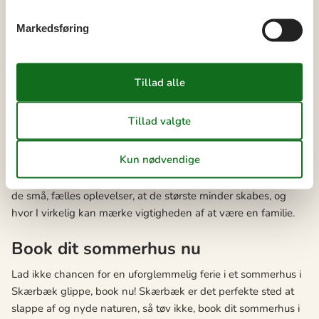
kan hjælpe med at styrke jeres fælles forståelse og respekt
Markedsføring
for naturen, samt skabe en dybere forbindelse mellem jer som
familie.
Tilbage i sommerhuset kan I nyde hinandens selskab med
forskellige indendørs aktiviteter. Måske I kan lave jeres egen
lille familie konkurrence i brætspil eller kortspil? Eller hvad
med at lave en hyggelig madlavningssession, hvor alle får en
opgave i forbindelse med at forberede aftensmaden? Disse
aktiviteter giver jer mulighed for at samarbejde, lære af
hinanden og dele grin og gode stunder. Det er nemlig ofte i
de små, fælles oplevelser, at de største minder skabes, og
hvor I virkelig kan mærke vigtigheden af at være en familie.
Book dit sommerhus nu
Lad ikke chancen for en uforglemmelig ferie i et sommerhus i
Skærbæk glippe, book nu! Skærbæk er det perfekte sted at
slappe af og nyde naturen, så tøv ikke, book dit sommerhus i