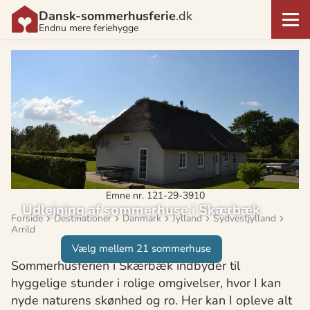
Dansk-sommerhusferie
.dk
Endnu mere feriehygge
Emne nr. 121-29-3910
Udlejning af sommerhuse i Skærbæk
Forside
Destinationer
Danmark
Jylland
Sydvestjylland
Arrild
Vælg mellem 21 sommerhuse
Sommerhusferien i Skærbæk indbyder til
hyggelige stunder i rolige omgivelser, hvor I kan
nyde naturens skønhed og ro. Her kan I opleve alt