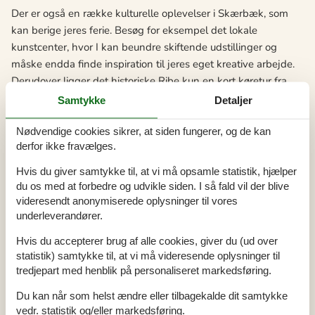
Der er også en række kulturelle oplevelser i Skærbæk, som
kan berige jeres ferie. Besøg for eksempel det lokale
kunstcenter, hvor I kan beundre skiftende udstillinger og
måske endda finde inspiration til jeres eget kreative arbejde.
Derudover ligger det historiske Ribe kun en kort køretur fra
Skærbæk, hvor I kan gå på opdagelse i Danmarks ældste by.
Samtykke
Detaljer
For naturelskere er der også rig mulighed for at opleve den
Nødvendige cookies sikrer, at siden fungerer, og de kan
lokale natur på nært hold. Det nærliggende Nationalpark
derfor ikke fravælges.
Vadehavet er UNESCO verdensarv og byder på en unik natur,
Hvis du giver samtykke til, at vi må opsamle statistik, hjælper
hvor I kan observere et rigt dyreliv og smukke landskaber.
du os med at forbedre og udvikle siden. I så fald vil der blive
Med alle disse attraktioner og seværdigheder kan I forvente
videresendt anonymiserede oplysninger til vores
en sommerhusferie i Skærbæk, der er fyldt med
underleverandører.
uforglemmelige oplevelser for hele familien.
Hvis du accepterer brug af alle cookies, giver du (ud over
Her er et udvalg af de spændende oplevelser, der venter jer:
statistik) samtykke til, at vi må videresende oplysninger til
tredjepart med henblik på personaliseret markedsføring.
Rømø Strand: En kort køretur fra Skærbæk, vil I finde Rømø
Du kan når som helst ændre eller tilbagekalde dit samtykke
Strand, som er en af de bredeste sandstrande i Europa. Her
vedr. statistik og/eller markedsføring.
kan I nyde en dag med solbadning, svømning,