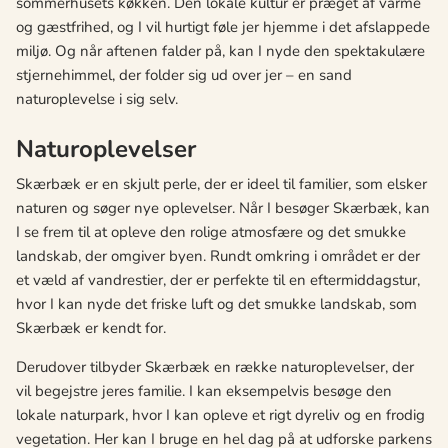
sommerhusets køkken. Den lokale kultur er præget af varme
og gæstfrihed, og I vil hurtigt føle jer hjemme i det afslappede
miljø. Og når aftenen falder på, kan I nyde den spektakulære
stjernehimmel, der folder sig ud over jer – en sand
naturoplevelse i sig selv.
Naturoplevelser
Skærbæk er en skjult perle, der er ideel til familier, som elsker
naturen og søger nye oplevelser. Når I besøger Skærbæk, kan
I se frem til at opleve den rolige atmosfære og det smukke
landskab, der omgiver byen. Rundt omkring i området er der
et væld af vandrestier, der er perfekte til en eftermiddagstur,
hvor I kan nyde det friske luft og det smukke landskab, som
Skærbæk er kendt for.
Derudover tilbyder Skærbæk en række naturoplevelser, der
vil begejstre jeres familie. I kan eksempelvis besøge den
lokale naturpark, hvor I kan opleve et rigt dyreliv og en frodig
vegetation. Her kan I bruge en hel dag på at udforske parkens