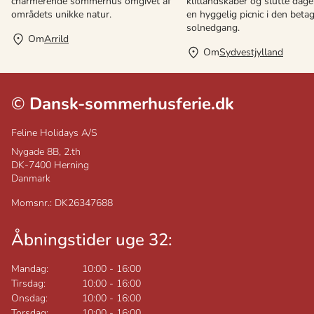
charmerende sommerhus omgivet af
klitlandskaber og slutte dag
områdets unikke natur.
en hyggelig picnic i den beta
solnedgang.
Om
Arrild
Om
Sydvestjylland
©
Dansk-sommerhusferie.dk
Feline Holidays A/S
Nygade 8B, 2.th
DK-7400
Herning
Danmark
Momsnr.: DK26347688
Åbningstider uge 32:
Mandag:
10:00
-
16:00
Tirsdag:
10:00
-
16:00
Onsdag:
10:00
-
16:00
Torsdag:
10:00
-
16:00