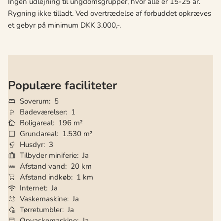
Ingen udlejning til ungdomsgrupper, hvor alle er 15-25 år.
Rygning ikke tilladt. Ved overtrædelse af forbuddet opkræves
et gebyr på minimum DKK 3.000,-.
Populære faciliteter
Soverum
5
Badeværelser
1
Boligareal
196 m²
Grundareal
1.530 m²
Husdyr
3
Tilbyder miniferie
Ja
Afstand vand
20 km
Afstand indkøb
1 km
Internet
Ja
Vaskemaskine
Ja
Tørretumbler
Ja
Opvaskemaskine
Ja