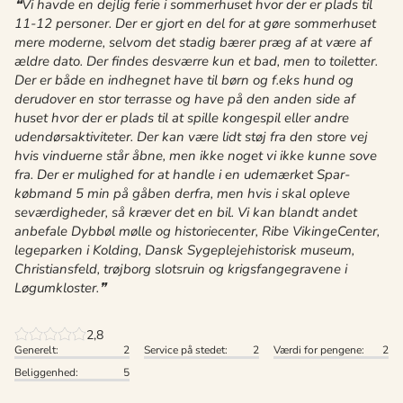
Vi havde en dejlig ferie i sommerhuset hvor der er plads til
11-12 personer. Der er gjort en del for at gøre sommerhuset
mere moderne, selvom det stadig bærer præg af at være af
ældre dato. Der findes desværre kun et bad, men to toiletter.
Der er både en indhegnet have til børn og f.eks hund og
derudover en stor terrasse og have på den anden side af
huset hvor der er plads til at spille kongespil eller andre
udendørsaktiviteter. Der kan være lidt støj fra den store vej
hvis vinduerne står åbne, men ikke noget vi ikke kunne sove
fra. Der er mulighed for at handle i en udemærket Spar-
købmand 5 min på gåben derfra, men hvis i skal opleve
seværdigheder, så kræver det en bil. Vi kan blandt andet
anbefale Dybbøl mølle og historiecenter, Ribe VikingeCenter,
legeparken i Kolding, Dansk Sygeplejehistorisk museum,
Christiansfeld, trøjborg slotsruin og krigsfangegravene i
Løgumkloster.
2,8
Generelt:
2
Service på stedet:
2
Værdi for pengene:
2
Beliggenhed:
5