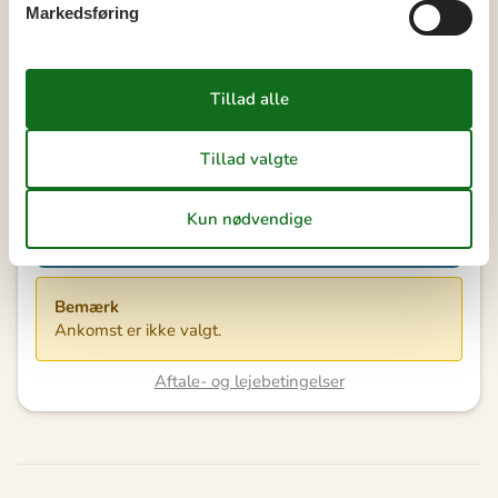
Markedsføring
Eksterne anmeldelser
3,0
7 OVERNATNINGER
Fra
DKK
3.315,-
Valgfri rengøring: DKK 1.357,-
Se kalender
Bemærk
Ankomst er ikke valgt.
Aftale- og lejebetingelser