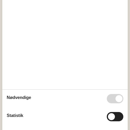
4
25
26
27
28
29
30
31
5
februar 2027
ma
ti
on
to
fr
lø
sø
5
1
2
3
4
5
6
7
6
8
9
10
11
12
13
14
7
15
16
17
18
19
20
21
8
22
23
24
25
26
27
28
9
10
Nødvendige
Ledig
Optaget
Ankomst mulig
Statistik
Varighed