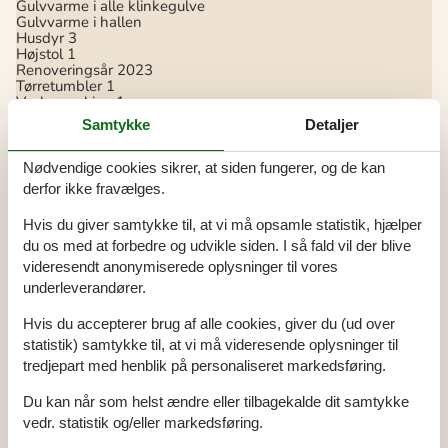
Gulvvarme i alle klinkegulve
Gulvvarme i hallen
Husdyr
3
Højstol
1
Renoveringsår
2023
Tørretumbler
1
Vaskemaskine
1
Samtykke
Detaljer
Køkken
Antal keramiske kogeplader
4
Nødvendige cookies sikrer, at siden fungerer, og de kan
Gulvvarme
derfor ikke fravælges.
Køleskab
1
Mikrobølgeovn
1
Opvaskemaskine
1
Hvis du giver samtykke til, at vi må opsamle statistik, hjælper
Varmluftovn
1
du os med at forbedre og udvikle siden. I så fald vil der blive
videresendt anonymiserede oplysninger til vores
Multimedier
underleverandører.
Antal tv'er
1
Chromecast
1
Hvis du accepterer brug af alle cookies, giver du (ud over
Ingen tv-kanaler - kun streaming
Trådløst internet
statistik) samtykke til, at vi må videresende oplysninger til
tredjepart med henblik på personaliseret markedsføring.
Soveforhold
Antal soveværelser
5
Du kan når som helst ændre eller tilbagekalde dit samtykke
Barneseng
1
vedr. statistik og/eller markedsføring.
Dobbeltseng (antal sovepladser)
8