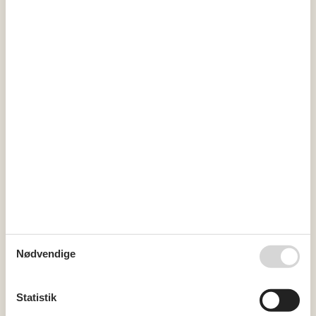
ma
ti
on
to
fr
lø
sø
31
1
2
32
3
4
5
6
7
8
9
33
10
11
12
13
14
15
16
34
17
18
19
20
21
22
23
35
24
25
26
27
28
29
30
36
31
september 2026
ma
ti
on
to
fr
lø
sø
36
1
2
3
4
5
6
Nødvendige
37
7
8
9
10
11
12
13
38
14
15
16
17
18
19
20
Statistik