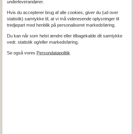
Antal induktionskogeplader
4
underleverandører.
Køleskab
1
Mikrobølgeovn
1
Hvis du accepterer brug af alle cookies, giver du (ud over
Opvaskemaskine
1
statistik) samtykke til, at vi må videresende oplysninger til
Varmluftovn
1
tredjepart med henblik på personaliseret markedsføring.
Multimedier
Du kan når som helst ændre eller tilbagekalde dit samtykke
1-3 danske kanaler
1-3 tyske kanaler
vedr. statistik og/eller markedsføring.
Antal tv'er
1
Download
100
Se også vores
Persondatapolitik
Trådløst internet
Upload
100
Soveforhold
Antal soveværelser
3
Dobbeltseng (antal sovepladser)
6
Toilet og bad
Antal badeværelser
2
Antal toiletter
2
Brusekabine
Udenfor
Butik
300 m
Carport