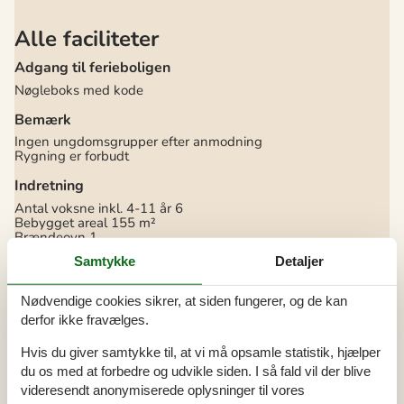
Alle faciliteter
Adgang til ferieboligen
Nøgleboks med kode
Bemærk
Ingen ungdomsgrupper efter anmodning
Rygning er forbudt
Indretning
Antal voksne inkl. 4-11 år
6
Bebygget areal
155 m²
Brændeovn
1
Byggeår
1975
Samtykke
Detaljer
Feriebolig
Frysekapacitet (antal liter)
200
Husdyr
2
Nødvendige cookies sikrer, at siden fungerer, og de kan
Tørretumbler
1
derfor ikke fravælges.
Varmepumpe
Varmepumpe luft til luft
Vaskemaskine
1
Hvis du giver samtykke til, at vi må opsamle statistik, hjælper
du os med at forbedre og udvikle siden. I så fald vil der blive
Køkken
videresendt anonymiserede oplysninger til vores