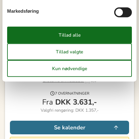
39
21
22
23
24
25
26
27
40
Markedsføring
28
29
30
41
Ledig
Optaget
Ankomst mulig
Varighed
Eksterne anmeldelser
5,0
7 OVERNATNINGER
Fra
DKK
3.631,-
Valgfri rengøring: DKK 1.357,-
Se kalender