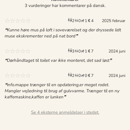
3 vurderinger har kommentarer på dansk.
2
0
1
4
voksne
2025 februar
børn
husdyr
overnat
Kunne høre mus på loft i soveværelset og der dryssede lidt
muse ekskrementer ned på nat bord
3
0
1
7
voksne
børn
2024 juni
husdyr
overnat
Dørhåndtaget til toilet var ikke monteret, det sad løst
2
0
0
7
voksne
børn
2024 juni
husdyr
overnat
info.mappe trænger til en opdatering,er meget rodet.
Mangler vejledning til brug af gulvvarme. Trænger til en ny
kaffemaskine,kaffen er lunken
Se 4 eksterne anmeldelser i stedet.