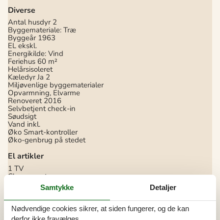
Diverse
Antal husdyr
2
Byggemateriale: Træ
Byggeår
1963
EL ekskl.
Energikilde: Vind
Feriehus
60 m²
Helårsisoleret
Kæledyr Ja
2
Miljøvenlige byggematerialer
Opvarmning, Elvarme
Renoveret
2016
Selvbetjent check-in
Søudsigt
Vand inkl.
Øko Smart-kontroller
Øko-genbrug på stedet
El artikler
1 TV
Chromecast
DK-DR1/TV2
Samtykke
Detaljer
Internet (trådløst)
Stereoanlæg og CD
Nødvendige cookies sikrer, at siden fungerer, og de kan
I nærheden
derfor ikke fravælges.