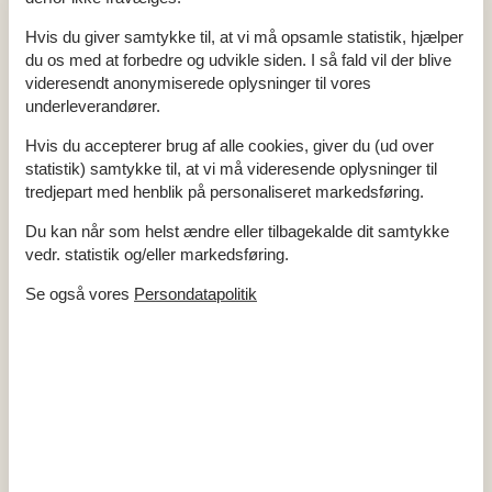
Afs. til nærmeste vand/badning
25 m
Afstand til indkøb
3 km
Hvis du giver samtykke til, at vi må opsamle statistik, hjælper
Butik med dyrefoder
3 km
du os med at forbedre og udvikle siden. I så fald vil der blive
Dyrlæge
3 km
videresendt anonymiserede oplysninger til vores
Hundeskov
3 km
Hundestrand
25 m
underleverandører.
Nærmeste restaurant
3 km
Hvis du accepterer brug af alle cookies, giver du (ud over
Indendørs
statistik) samtykke til, at vi må videresende oplysninger til
Gulvvarme i hele huset
tredjepart med henblik på personaliseret markedsføring.
Koncepter
Du kan når som helst ændre eller tilbagekalde dit samtykke
Røgfrit hus
vedr. statistik og/eller markedsføring.
Tæt på havet
Økoophold
Se også vores
Persondatapolitik
Køkken
El-komfur
Emhætte
Fryser
50 l
Kaffemaskine
Køkkenet har v/k vand
Køleskab
Mikroovn
Opvaskemaskine