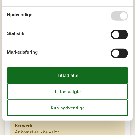
40
28
29
30
41
Nødvendige
Ledig
Optaget
Ankomst mulig
Statistik
Varighed
Markedsføring
Vores gæsteanmeldelser
3,6
7 OVERNATNINGER
Fra
DKK
2.263,-
Se kalender
Bemærk
Ankomst er ikke valgt.