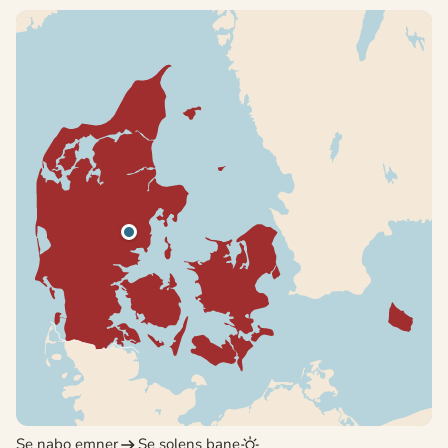
Se nabo emner
Se solens bane