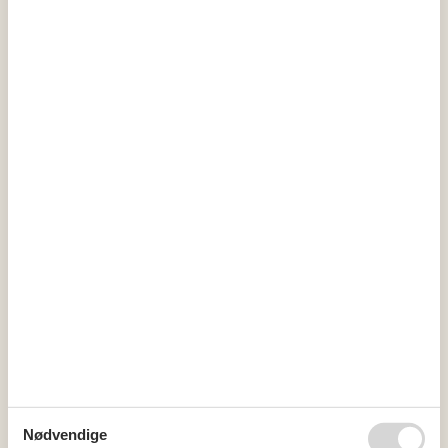
Miniferie
Der er begrænset mulighed for miniferie hele året, typisk uden
for højsæsonen.
Kalender
Ankomst
august 2026
ma
ti
on
to
fr
lø
sø
31
1
2
32
3
4
5
6
7
8
9
Nødvendige
33
10
11
12
13
14
15
16