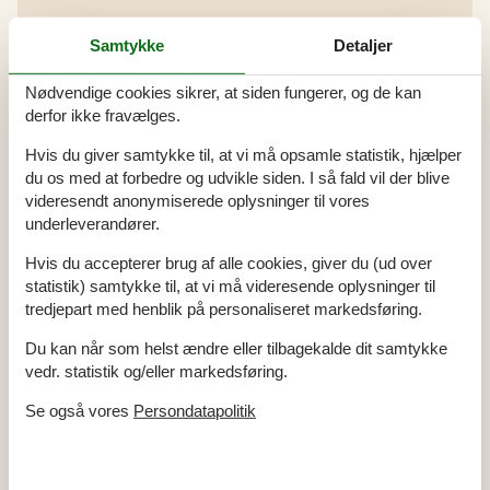
Alle faciliteter
Samtykke
Detaljer
Adgang til ferieboligen
Nøgleboks med kode
Nødvendige cookies sikrer, at siden fungerer, og de kan
derfor ikke fravælges.
Bemærk
Ingen ungdomsgrupper efter anmodning
Hvis du giver samtykke til, at vi må opsamle statistik, hjælper
Rygning er forbudt
du os med at forbedre og udvikle siden. I så fald vil der blive
videresendt anonymiserede oplysninger til vores
Indretning
underleverandører.
Antal voksne inkl. 4-11 år
6
Bebygget areal
102 m²
Hvis du accepterer brug af alle cookies, giver du (ud over
Byggeår
1965
statistik) samtykke til, at vi må videresende oplysninger til
Feriebolig
Husdyr
1
tredjepart med henblik på personaliseret markedsføring.
Højstol
1
Renoveringsår
2020
Du kan når som helst ændre eller tilbagekalde dit samtykke
vedr. statistik og/eller markedsføring.
Køkken
Antal keramiske kogeplader
4
Se også vores
Persondatapolitik
Køleskab
1
Mikrobølgeovn
1
Opvaskemaskine
1
Varmluftovn
1