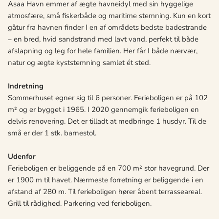
Asaa Havn emmer af ægte havneidyl med sin hyggelige
atmosfære, små fiskerbåde og maritime stemning. Kun en kort
gåtur fra havnen finder I en af områdets bedste badestrande
– en bred, hvid sandstrand med lavt vand, perfekt til både
afslapning og leg for hele familien. Her får I både nærvær,
natur og ægte kyststemning samlet ét sted.
Indretning
Sommerhuset egner sig til 6 personer. Ferieboligen er på 102
m² og er bygget i 1965. I 2020 gennemgik ferieboligen en
delvis renovering. Det er tilladt at medbringe 1 husdyr. Til de
små er der 1 stk. barnestol.
Udenfor
Ferieboligen er beliggende på en 700 m² stor havegrund. Der
er 1900 m til havet. Nærmeste forretning er beliggende i en
afstand af 280 m. Til ferieboligen hører åbent terrasseareal.
Grill til rådighed. Parkering ved ferieboligen.