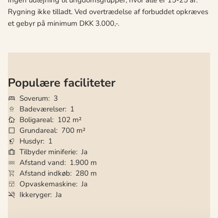
Ingen udlejning til ungdomsgrupper, hvor alle er 15-25 år.
Rygning ikke tilladt. Ved overtrædelse af forbuddet opkræves
et gebyr på minimum DKK 3.000,-.
Populære faciliteter
Soverum
3
Badeværelser
1
Boligareal
102 m²
Grundareal
700 m²
Husdyr
1
Tilbyder miniferie
Ja
Afstand vand
1.900 m
Afstand indkøb
280 m
Opvaskemaskine
Ja
Ikkeryger
Ja