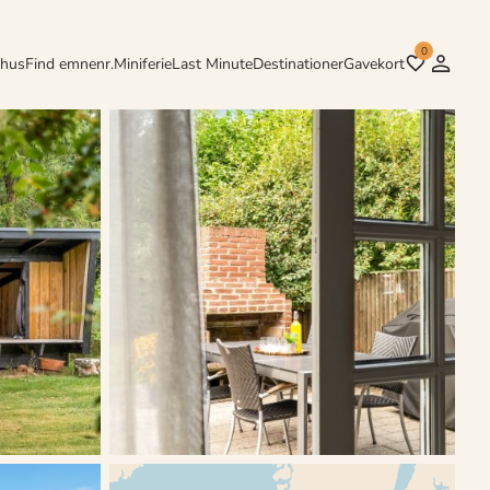
0
rhus
Find emnenr.
Miniferie
Last Minute
Destinationer
Gavekort