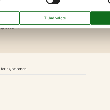
ovepladser)
vepladser)
4
n for højsæsonen.