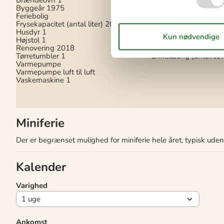
Trådløst internet
Byggeår
1975
Feriebolig
Soveforhold
Frysekapacitet (antal liter)
20
Husdyr
1
Antal soveværelser
3
Højstol
1
Dobbeltseng (antal s
Renovering
2018
2
Tørretumbler
1
Enkeltseng (antal so
Varmepumpe
Varmepumpe luft til luft
Vaskemaskine
1
Miniferie
Der er begrænset mulighed for miniferie hele året, typisk ude
Kalender
Varighed
Ankomst