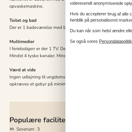
videresendt anonymiserede oplys
opvaskemaskine.
Hvis du accepterer brug af alle c
Toilet og bad
henblik på personaliseret marke
Der er 1 badeværelse med bruseniche og 1 toilet.. Der er gul
Du kan når som helst ændre eller
Multimedier
Se også vores
Persondatapolitik
I ferieboligen er der 1 TV. Der er mindst 4 danske kanaler. Mi
Mindst 4 tyske kanaler. Mindst 4 engelske kanaler. Der er trådl
Værd at vide
Ingen udlejning til ungdomsgrupper, hvor alle er 15-25 år. Ryg
opkræves et gebyr på minimum DKK 3.000,-.
Populære faciliteter
Soverum
3
Grundareal
3.36