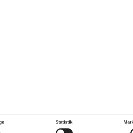
Afstand indkøb
5 km
Ja
Ikkeryger
Ja
Energivenligt
Ja
Ja
Toilet og bad
Antal badeværelser
1
eplader
4
Antal toiletter
1
Brusekabine
Gulvvarme
1
Udenfor
Butik
5 km
Grill
1
Hav
2,1 km
Natursted
Parkeringsplads ved huset
Redskabsskur
ge
Statistik
Mark
Størrelse af grunden
3360 m²
Terrasse