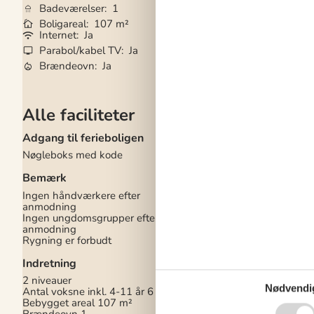
Badeværelser
1
Husdyr
1
Boligareal
107 m²
Tilbyder miniferie
Internet
Ja
Vaskemaskine
Ja
Parabol/kabel TV
Ja
Tørretumbler
Ja
Brændeovn
Ja
Opvaskemaskine
Alle faciliteter
Adgang til ferieboligen
Køkken
Nøgleboks med kode
Airfryer
1
Antal keramiske kog
Bemærk
Køleskab
2
Mikrobølgeovn
1
Ingen håndværkere efter
Opvaskemaskine
1
anmodning
Varmluftovn
1
Ingen ungdomsgrupper efter
anmodning
Multimedier
Rygning er forbudt
> 3 danske kanaler
Indretning
> 3 engelske kanaler
> 3 norske kanaler
2 niveauer
> 3 svenske kanaler
Nødvendi
Antal voksne inkl. 4-11 år
6
> 3 tyske kanaler
Bebygget areal
107 m²
Antal tv'er
1
Brændeovn
1