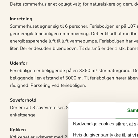
Dette sommerhus er et oplagt valg for naturelskere og dem, de
Indretning
Sommerhuset egner sig til 6 personer. Ferieboligen er på 107 m
gennemgik ferieboligen en renovering. Det er tilladt at medbr
energibesparende luft til luft varmepumpe. Ferieboligen har 
liter. Der er desuden brændeovn. Til de små er der 1 stk. barne
Udenfor
Ferieboligen er beliggende på en 3360 m² stor naturgrund. De
beliggende i en afstand af 5000 m. Til ferieboligen hører åbent 
rådighed. Parkering ved ferieboligen.
Soveforhold
Der er i alt 3 soveværelser. Sovepladserne fordeler sig på: 2 
Samt
enkeltsenge.
Nødvendige cookies sikrer, at si
Køkken
Hvis du giver samtykke til, at vi
Køkkenet er udstyret med 2 køleskabe. Der er 4 keramiske kog