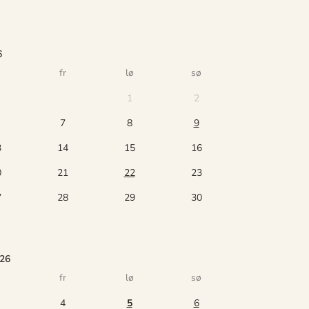
6
fr
lø
sø
1
2
7
8
9
3
14
15
16
0
21
22
23
7
28
29
30
026
fr
lø
sø
4
5
6