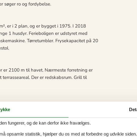
r søger ro og fordybelse.
², er i 2 plan, og er bygget i 1975. I 2018
inge 1 husdyr. Ferieboligen er udstyret med
vaskemaskine. Tørretumbler. Frysekapacitet på 20
stol.
r er 2100 m til havet. Nærmeste forretning er
terrasseareal. Der er redskabsrum. Grill til
sovepladser i dobbeltseng. 4 sovepladser i
ykke
Det
den fungerer, og de kan derfor ikke fravælges.
 må opsamle statistik, hjælper du os med at forbedre og udvikle siden. I
eplader, varmluftovn, mikrobølgeovn, Airfryer samt