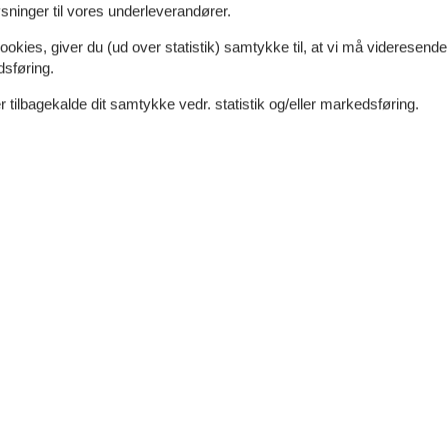
ninger til vores underleverandører.
ookies, giver du (ud over statistik) samtykke til, at vi må videresende
dsføring.
vvarme på 1 badeværelse.
 tilbagekalde dit samtykke vedr. statistik og/eller markedsføring.
ndst 4 svenske kanaler. Mindst 4 norske kanaler.
øst internet til rådighed.
ning ikke tilladt. Ved overtrædelse af forbuddet
0 m²
Afstand vand
2.100 m